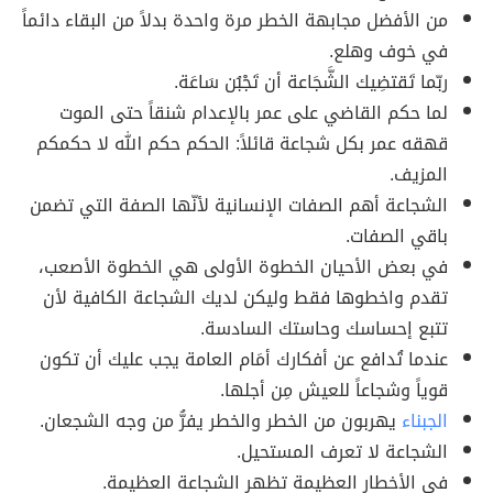
من الأفضل مجابهة الخطر مرة واحدة بدلاً من البقاء دائماً
في خوف وهلع.
ربّما تَقتضِيك الشَّجَاعة أن تَجْبُن سَاعَة.
لما حكم القاضي على عمر بالإعدام شنقاً حتى الموت
قهقه عمر بكل شجاعة قائلاً: الحكم حكم الله لا حكمكم
المزيف.
الشجاعة أهم الصفات الإنسانية لأنّها الصفة التي تضمن
باقي الصفات.
في بعض الأحيان الخطوة الأولى هي الخطوة الأصعب،
تقدم واخطوها فقط وليكن لديك الشجاعة الكافية لأن
تتبع إحساسك وحاستك السادسة.
عندما تُدافع عن أفكارك أمَام العامة يجب عليك أن تكون
قوياً وشجاعاً للعيش مِن أجلها.
الجبناء
يهربون من الخطر والخطر يفرُّ من وجه الشجعان.
الشجاعة لا تعرف المستحيل.
في الأخطار العظيمة تظهر الشجاعة العظيمة.