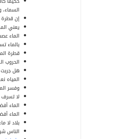
حكيماً كال
السماء، و
إن قطرة م
يعني الما
الماء عصب
بالماء تست
قطرة الما
الحروب ال
هل جربت أ
المياه نع
وفسر الما
لا تسرف با
الماء أف
الماء أفض
بلاد لا ما
الناس شرك