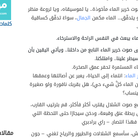
وت خرير الماء مأخوذة.. يا لموسيقاه، ويا لروعة منظر
 يتدفّق... الماء مكمن
الجمال
، سواءً تدفّق كساقية
كلمات
اء يبعث في النفس الراحة والاسترخاء.
 صوت خرير الماء النابع من داخلنا.. ويأتي اليقين بأن
طر علينا.. وامتلكنا.
ء المستمرة تحفر عمق الصخرة.
الماء
: انتماء إلى الحياة، يعبر عن أصالتها وعمقها
ن الماء كلَّ شيء حي)، هل بقربك نافورة ولو صغيرة
ينساب؟
 صوت الشلال يقترب أكثر فأكثر، قم بترتيب القارب،
 ربطة عنق وقبعة، ودخن سيجارًا حتى اللحظة التي
هذا انتصار. – راي برادبري
مقالا
ش، سأسمع الشلالات والطيور والرياح تغني. – جون