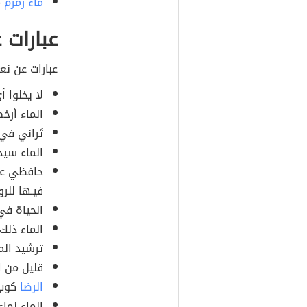
ماء زمزم
م
عبارات 
عبارات عن نع
لا يخلوا 
الماء أر
تَراني في 
الماء سيد
حافظي على 
فيـها للرو
الحياة في
الماء ذلك
ترشيد ال
قليل من ا
الرضا
كوب 
الماء نماء