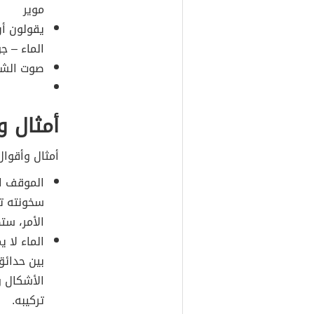
موير
يقولون أن
الماء – ج
صوت الشلا
أمثال و
أمثال وأقوال
الموقف ال
سخونته تض
الأمر، ست
الماء لا ي
بين حدائق
الأشكال و
تركيبه.