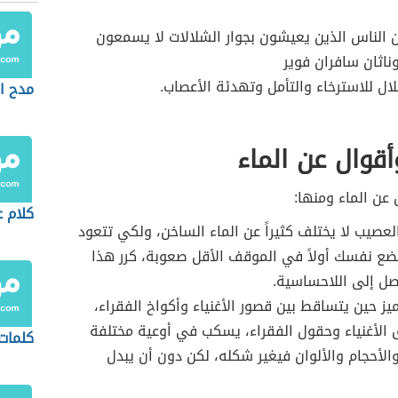
 الناس الذين يعيشون بجوار الشلالات لا يسمعون
وناثان سافران فوير
ل للاسترخاء والتأمل وتهدئة الأعصاب.
مدح ا
أقوال عن الماء
 عن الماء ومنها:
كلام ع
عصيب لا يختلف كثيراً عن الماء الساخن، ولكي تتعود
ع نفسك أولاً في الموقف الأقل صعوبة، كرر هذا
صل إلى اللاحساسية.
ميز حين يتساقط بين قصور الأغنياء وأكواخ الفقراء،
 الأغنياء وحقول الفقراء، يسكب في أوعية مختلفة
كلمات 
الأحجام والألوان فيغير شكله، لكن دون أن يبدل