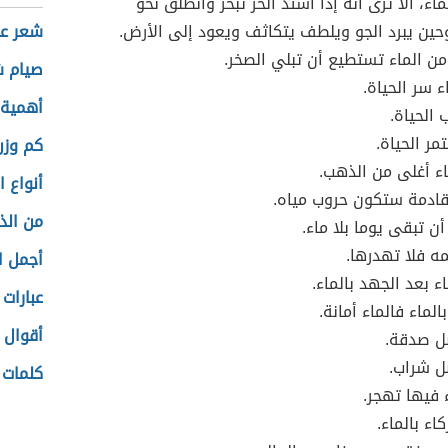
ماء، ألا ترى أنه إذا اشتد الحر تبخّر وانطلق نحو
حين يبرد الجو ويلطف يتكاثف ويعود إلى الأرض.
شعر عن
ن الماء تستطيع أن تبلي الصخر.
صيام 
ء سر الحياة.
أهمية 
 الحياة.
مر الحياة.
كم وزن 
ء أغلى من الذهب.
أنواع ا
قادمة ستكون حروب مياه.
من الذ
ن تبقى يوما بلا ماء.
مه فلا تهدرها.
أجمل ا
ء بعد الجهد بالماء.
عبارات
لماء فالماء أمانة.
أقوال 
ضل صدقة.
ل شراب.
كلمات 
ء فيها تهجر.
اء بالماء.