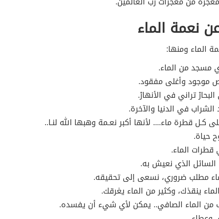
عجزة من معجزات رب العالمين.
عن نعمة الماء
مة الماء ومنها:
أي مسجد من الماء.
خص موجود وأغلى مفقود.
البحارْ تراني في الأنهارْ.
 الشراب في الدنيا والآخرة.
كـل قطرة ماء.... لأنها أكبر نعـمة وهبها الله لنـا..
ح حياة.
 قطرات الماء.
 السائل الذي نعيش به.
ماء مطلب ضروري، نسعى إلى تحقيقه.
لماء ينقذك، وكثير من الماء يغرقك.
من الماء الصافي.. يمكن لأي شيء أن يفسده.
، وعطاء.