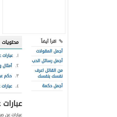
اقرأ أيضاً
محتويات
أجمل المقولات
١
عبارات 
أجمل رسائل الحب
٢
أمثال و
من القائل اعرف
٣
حكم عن
نفسك بنفسك
أجمل حكمة
٤
عبارات 
عبارات 
عبارات عن صو