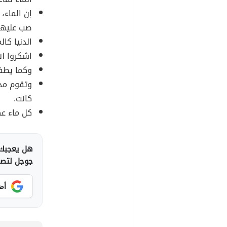
إن الماء،
صب عليها
الدنيا كال
اشكروا ال
وكما يطفئ
وتقوم مدن
كانت.
كل ماء عك
هل يعجبك 
جوجل لتصلك
أض