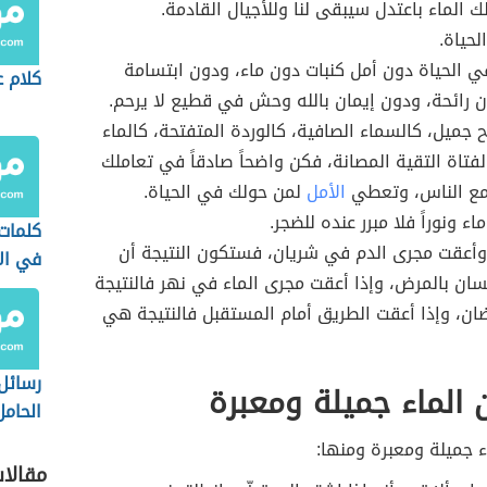
ك الماء باعتدل سيبقى لنا وللأجيال القادمة.
لحياة.
ي الحياة دون أمل كنبات دون ماء، ودون ابتسامة
كلام 
 رائحة، ودون إيمان بالله وحش في قطيع لا يرحم.
ح جميل، كالسماء الصافية، كالوردة المتفتحة، كالماء
لفتاة التقية المصانة، فكن واضحاً صادقاً في تعاملك
مع الناس، وتعطي
الأمل
لمن حولك في الحياة.
ء ونوراً فلا مبرر عنده للضجر.
كلمات 
وأعقت مجرى الدم في شريان، فستكون النتيجة أن
في الا
سان بالمرض، وإذا أعقت مجرى الماء في نهر فالنتيجة
ن، وإذا أعقت الطريق أمام المستقبل فالنتيجة هي
رسائل
الماء جميلة ومعبرة
الحامل
 جميلة ومعبرة ومنها:
مقالا