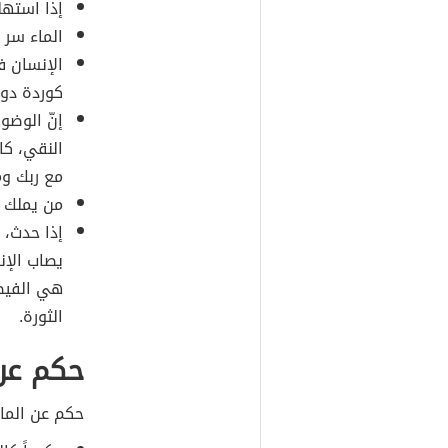
إذا استهل
الماء سر ا
الإنسان ف
كوردة دون
إنّ الوضو
النقي، كا
مع ربك و
من يملك ما
إذا حدث، 
يصاب الإن
هي الفيضا
الثورة.
حكم عن 
حكم عن الماء