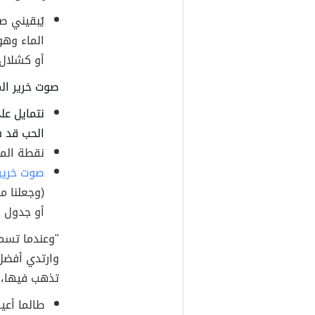
يُبقيني ص
الماء وهو
أو كشلال.
صوت خرير الم
نتمايل على
الحب قد سي
نقطة الما
صوت خرير 
(وجعلنا م
أو جدول 
"وعندما تسمع
وارتدي أفضل
تذهب فيها، ف
طالما أعي