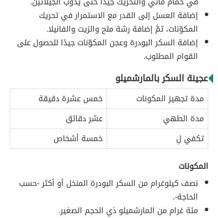
في حمام مائي والتحريك جيدًا حتى يذوب الجيلاتين.
إضافة العسل إلى القدر مع الاستمرار في تحريك
المكوّنات، ثمَّ إضافة رشة ملح والزيت والفانيلا.
إضافة السكر البودرة وعجن المكوّنات جيدًا للحصول على
القوام المطلوب.
عجينة السكر بالمارشميلو
مدة تجهيز المكونات
خمس عشرة دقيقة
مدة الطهي
عشر دقائق
تكفي لِ
خمسة أشخاص
المكونات
نصف كيلوغرام من السكر البودرة المنخل أو أكثر -حسب
الحاجة-.
مئة غرام من المارشميلو ذي الحجم الصغير.