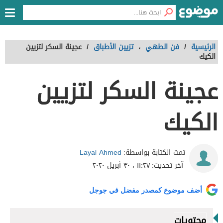
الرئيسية
/
فن الطهي
،
تزيين الأطباق
/
عجينة السكر لتزيين
الكيك
عجينة السكر لتزيين
الكيك
Layal Ahmed
تمت الكتابة بواسطة:
آخر تحديث:
١١:٢٧ ، ٣٠ أبريل ٢٠٢٠
أضف موضوع كمصدر مفضل في جوجل
محتويات