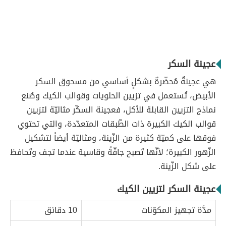
عجينة السكر
هي عجينةٌ مُحضّرةٌ بشكلٍ أساسي من مسحوق السكر
الأبيض، تُستعمل في تزيين الحلويات وقوالب الكيك وصُنع
نماذج التزيين القابلة للأكل، فعجينة السكّر مثاليّة لتزيين
قوالب الكيك الكبيرة ذات الطّبقات المتعدّدة، والتي تحتوي
فوقها على كميّة كثيرة من الزّينة، ومثاليّة أيضاً لتشكيل
الزّهور الكبيرة؛ لأنّها تُصبح جافّةً وقاسية عندما تجف وتُحافظ
على شكل الزّينة.
عجينة السكر لتزيين الكيك
مدَّة تجهيز المكوّنات
10 دقائق