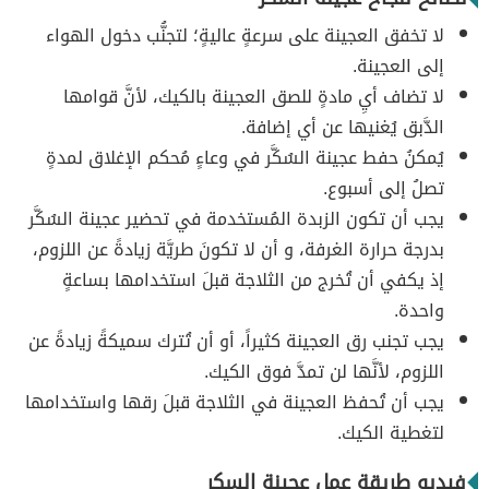
لا تخفق العجينة على سرعةٍ عاليةٍ؛ لتجنُّب دخول الهواء
إلى العجينة.
لا تضاف أيِ مادةٍ للصق العجينة بالكيك، لأنَّ قوامها
الدَّبق يُغنيها عن أي إضافة.
يُمكنُ حفط عجينة السُكَّر في وعاءٍ مُحكم الإغلاق لمدةٍ
تصلُ إلى أسبوع.
يجب أن تكون الزبدة المُستخدمة في تحضير عجينة السُكَّر
بدرجة حرارة الغرفة، و أن لا تكونَ طريَّة زيادةً عن اللزوم،
إذ يكفي أن تُخرج من الثلاجة قبلَ استخدامها بساعةٍ
واحدة.
يجب تجنب رق العجينة كثيراً، أو أن تُترك سميكةً زيادةً عن
اللزوم، لأنَّها لن تمدَّ فوق الكيك.
يجب أن تُحفظ العجينة في الثلاجة قبلَ رقها واستخدامها
لتغطية الكيك.
فيديو طريقة عمل عجينة السكر