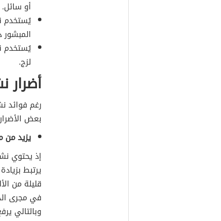
أو سائل.
يُستخدم ن
المبشور د
يُستخدم ن
لزج.
أضرار نش
رغم فوائد نشا
بعض الأضرار و
يزيد من 
إذ يحتوي نشا
يرتبط بزيادة
قليلة من الأ
في مجرى الد
وبالتالي يرف