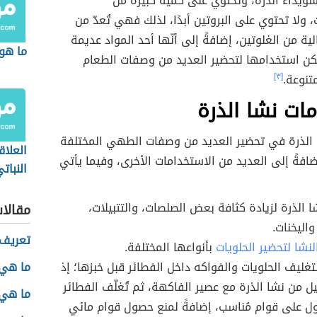
سويداء الذرة، وتحتوي على كمية كبيرة من
، ولا تحتوي على البروتين أبدًا، لذلك فهي تُعدّ من
لية من الغلوتين، إضافةً إلى أنّها أحد المواد عديمة
ما هو 
مكن استخدامها لتحضير العديد من وصفات الطعام
تنوعة.
[٣]
ات نشا الذرة
 الذرة في تحضير العديد من وصفات الطهي المختلفة
العلاق
ضافةً إلى العديد من الاستخدامات الأخرى، وفيما يأتي
النبات
ا الذرة لزيادة كثافة بعض الصلصات، والتتبيلات،
مقالا
واليخنات.
تعريف 
لنشا لتحضير الحلويات
بأنواعها المختلفة.
تغليف الحلويات والفواكه داخل الفطائر قبل خبزها؛ إذ
ما هي 
ليل من نشا الذرة مع عصير الفاكهة، ثم تُغلّف الفطائر
ما هي 
ل على قوام مُناسب، إضافةً لمنع حصول قوام مائي