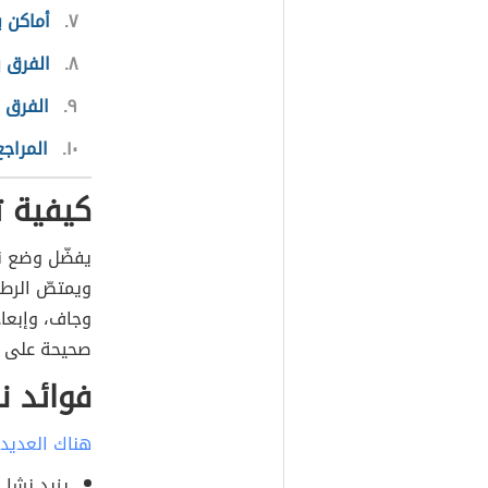
٧
أماكن ب
٨
الفرق ب
٩
الفرق ب
١٠
المراجع
كيفية ت
يفضّل وضع ن
ويمتصّ الرط
وجاف، وإبعاد
صحيحة على بق
فوائد ن
هناك العديد 
يزيد نشا 