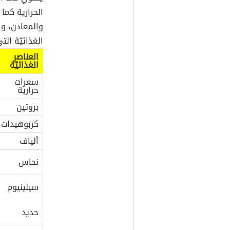
الحرارية كما ذ
والمعادن، وا
الغذائيّة التي يحتو
العناصر
الغذائيّة
سعرات
حرارية
بروتين
كربوهيدات
ألياف
نحاس
سيلينيوم
حديد