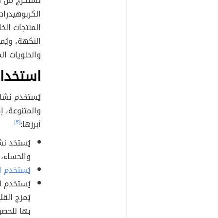
تُستخرج من 
الكربوهيدرات
المنتجات الخا
النكهة، ويُ
والحلويات الم
استخدام
يُستخدم نشا
والمتنوعة، إ
أبرزها:
[٣]
يُستخد نش
والحساء، 
يُستخدم ا
يُستخدم ل
يُمزج الق
بها للحصو