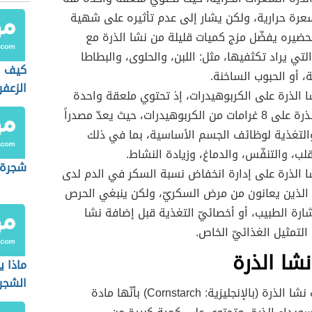
ى 30 سعرة حرارية، ولكن يشار إلى عدم تأثيره على شهية
تحضيره يفضّل مزج كميات قليلة من نشا الذرة مع
لتي يراد تكثفيها، مثل: اللبن، والحلوى، والبطاطا
كيف ا
 أو الحبوب الساخنة.
الزعفر
 الذرة على الكربوهيدرات، إذ تحتوي ملعقة واحدة
من نشا الذرة على 8 غرامات من الكربوهيدرات، حيث يعدّ مصدراً
التغذية لوظائف الجسم الأساسية، بما في ذلك
لب، والتنفّس، والدماغ، وزيادة النشاط.
شجرة 
 الذرة على إدارة انخفاض نسبة السكر في الدم لدى
الذين يعانون من مرض السكريّ، ولكن ينبغي الحرص
رة الطبيب، أو أخصائيّ التغذية قبل إضافة نشا
التمثيل الغذائيّ الخاص.
شا الذرة
ماذا 
الشجر
يُمكن تعريف نشا الذرة (بالإنجليزية: Cornstarch) بأنّها مادة