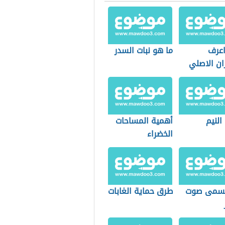
عرف
ما هو نبات السدر
ان الاصلي
النيم
أهمية المساحات
الخضراء
يسمى صوت
طرق حماية الغابات