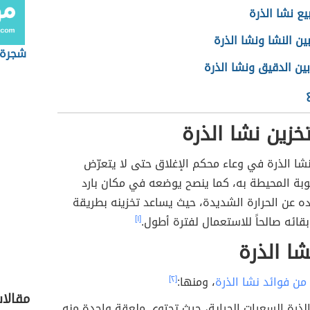
يع نشا الذرة
ين النشا ونشا الذرة
شجرة ا
ين الدقيق ونشا الذرة
خزين نشا الذرة
شا الذرة في وعاء محكم الإغلاق حتى لا يتعرّض
وبة المحيطة به، كما ينصح يوضعه في مكان بارد
ه عن الحرارة الشديدة، حيث يساعد تخزينه بطريقة
ائه صالحاً للاستعمال لفترة أطول.
[١]
شا الذرة
من فوائد نشا الذرة
، ومنها:
[٢]
مقالا
الذرة السعرات الحراية، حيث تحتوي ملعقة واحدة منه