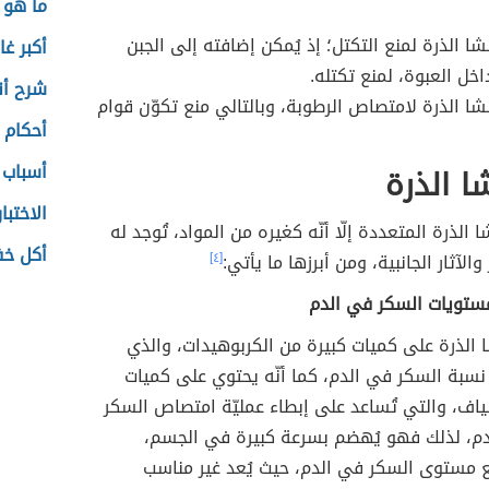
ما هو 
شا الذرة لمنع التكتل؛ إذ يُمكن إضافته إلى الجبن
أكبر غا
اخل العبوة، لمنع تكتله.
شرح أنو
شا الذرة لامتصاص الرطوبة، وبالتالي منع تكوّن قوام
أحكام 
أسباب 
ا الذرة
الاختبا
 الذرة المتعددة إلّا أنّه كغيره من المواد، تُوجد له
أكل خ
الآثار الجانبية، ومن أبرزها ما يأتي:
[٤]
مستويات السكر في الدم
 الذرة على كميات كبيرة من الكربوهيدات، والذي
 نسبة السكر في الدم، كما أنّه يحتوي على كميات
لياف، والتي تُساعد على إبطاء عمليّة امتصاص السكر
م، لذلك فهو يُهضم بسرعة كبيرة في الجسم،
ع مستوى السكر في الدم، حيث يُعد غير مناسب