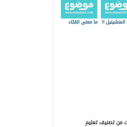
لمنشينيل !!
ما معنى القثاء
ت من تصنيف تعليم