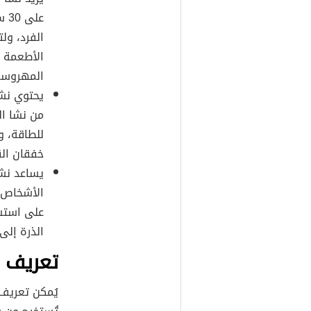
عل
الفرد، ول
الأطعمة ا
المهروسة،
يحتوي نشا
للطاقة، و
خفقان الق
يساعد نشا
الأشخاص 
على استشا
الذرة إلى 
تعريف ن