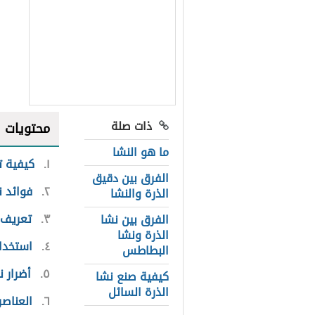
ذات صلة
محتويات
ما هو النشا
١
كيفية ت
الفرق بين دقيق
٢
فوائد ن
الذرة والنشا
٣
تعريف 
الفرق بين نشا
الذرة ونشا
٤
استخدام
البطاطس
٥
أضرار ن
كيفية صنع نشا
الذرة السائل
٦
العناصر