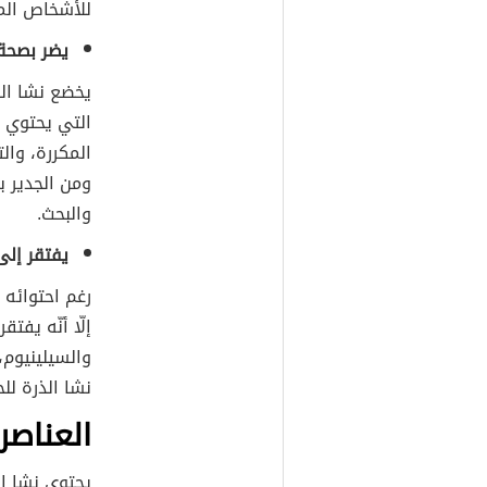
للأشخاص الم
يضر بصحة 
يخضع نشا الذ
التي يحتوي ع
المكررة، وال
ومن الجدير با
والبحث.
يفتقر إلى
رغم احتوائه 
إلّا أنّه يفت
والسيلينيوم،
نشا الذرة لل
العناصر
يحتوي نشا ال