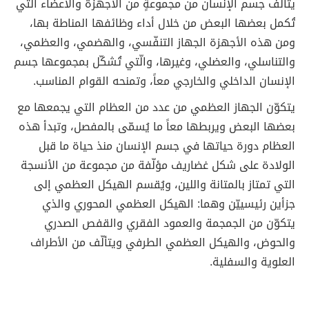
يتألّف جسم الإنسان من مجموعةٍ من الأجهزة والأعضاء التي
تُكمل بعضها البعض من خلال أداء وظائفها المناطة بها،
ومن هذه الأجهزة الجهاز التنفّسي، والهضمي، والعظمي،
والتناسلي، والعضلي، وغيرها، والّتي تُشكّل بمجموعها جسم
الإنسان الداخلي والخارجي معاً، وتمنحه القوام المناسب.
يتكوّن الجهاز العظمي من عدد من العظام التي يجمعها مع
بعضها البعض ويربطها معاً ما يُسمّى بالمفصل، وتبدأ هذه
العظام دورة حياتها في جسم الإنسان منذ حياة ما قبل
الولادة على شكل غضاريف مؤلّفة من مجموعة من الأنسجة
التي تمتاز بالمتانة واللين، ويُقسم الهيكل العظمي إلى
جزأين رئيسييّن وهما: الهيكل العظمي المحوري والذي
يتكوّن من الجمجمة والعمود الفقري والقفص الصدري
والحوض، والهيكل العظمي الطرفي ويتألّف من الأطراف
العلوية والسفلية.