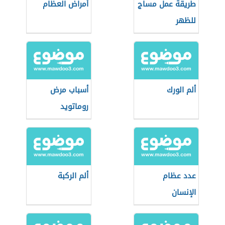
طريقة عمل مساج
أمراض العظام
للظهر
ألم الورك
أسباب مرض
روماتويد
عدد عظام
ألم الركبة
الإنسان