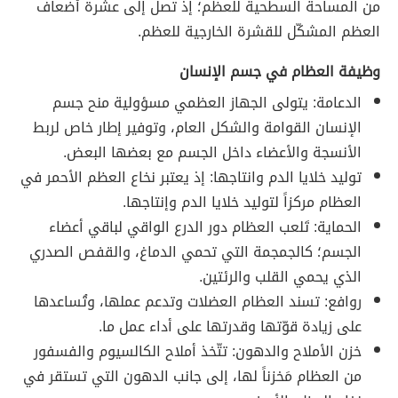
من المساحة السطحية للعظم؛ إذ تصل إلى عشرة أضعاف
العظم المشكّل للقشرة الخارجية للعظم.
وظيفة العظام في جسم الإنسان
الدعامة: يتولى الجهاز العظمي مسؤولية منح جسم
الإنسان القوامة والشكل العام، وتوفير إطار خاص لربط
الأنسجة والأعضاء داخل الجسم مع بعضها البعض.
توليد خلايا الدم وانتاجها: إذ يعتبر نخاع العظم الأحمر في
العظام مركزاً لتوليد خلايا الدم وإنتاجها.
الحماية: تَلعب العظام دور الدرع الواقي لباقي أعضاء
الجسم؛ كالجمجمة التي تحمي الدماغ، والقفص الصدري
الذي يحمي القلب والرئتين.
روافع: تسند العظام العضلات وتدعم عملها، وتُساعدها
على زيادة قوّتها وقدرتها على أداء عمل ما.
خزن الأملاح والدهون: تتّخذ أملاح الكالسيوم والفسفور
من العظام مَخزناً لها، إلى جانب الدهون التي تستقر في