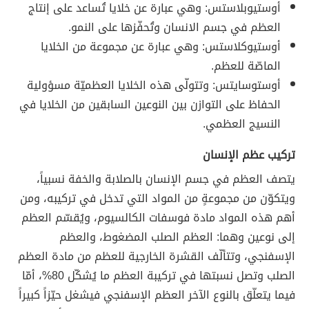
أوستيوبلاستس: وهي عبارة عن خلايا تُساعد على إنتاج
العظم في جسم الانسان وتُحفّزها على النمو.
أوستيوكلاستس: وهي عبارة عن مجموعة من الخلايا
الماصّة للعظم.
أوستوسايتس: وتتولّى هذه الخلايا العظميّة مسؤولية
الحفاظ على التوازن بين النوعين السابقين من الخلايا في
النسيج العظمي.
تركيب عظم الإنسان
يتصف العظم في جسم الإنسان بالصلابة والخفة نسبياً،
ويتكوّن من مجموعةٍ من المواد التي تدخل في تركيبه، ومن
أهم هذه المواد مادة فوسفات الكالسيوم، ويُقسّم العظم
إلى نوعين وهما: العظم الصلب المضغوط، والعظم
الإسفنجي، وتتألّف القشرة الخارجية للعظم من مادة العظم
الصلب وتصل نسبتها في تركيبة العظم ما يُشكّل 80%، أمّا
فيما يتعلّق بالنوع الآخر العظم الإسفنجي فيشغل حيّزاً كبيراً