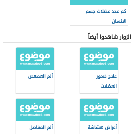
كم عدد عضلات جسم
الانسان
الزوار شاهدوا أيضاً
علاج ضمور
ألم العصعص
العضلات
أعراض هشاشة
ألم المفاصل