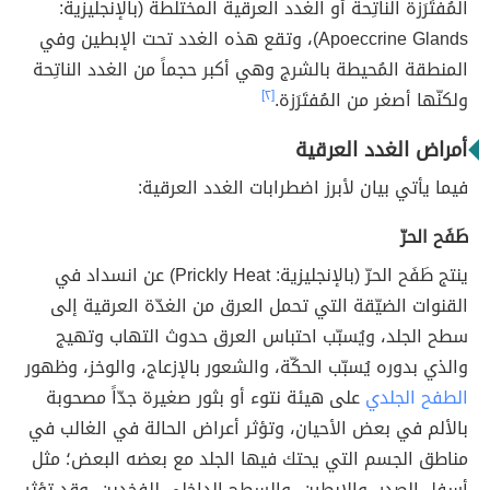
المُفتَرَزة الناتِحة أو الغدد العرقية المختلطة (بالإنجليزية:
Apoeccrine Glands)، وتقع هذه الغدد تحت الإبطين وفي
المنطقة المُحيطة بالشرج وهي أكبر حجماً من الغدد الناتِحة
ولكنّها أصغر من المُفتَرَزة.
[٢]
أمراض الغدد العرقية
فيما يأتي بيان لأبرز اضطرابات الغدد العرقية:
طَفَح الحرّ
ينتج طَفَح الحرّ (بالإنجليزية: Prickly Heat) عن انسداد في
القنوات الضيّقة التي تحمل العرق من الغدّة العرقية إلى
سطح الجلد، ويُسبّب احتباس العرق حدوث التهاب وتهيج
والذي بدوره يُسبّب الحكّة، والشعور بالإزعاج، والوخز، وظهور
الطفح الجلدي
على هيئة نتوء أو بثور صغيرة جدّاً مصحوبة
بالألم في بعض الأحيان، وتؤثر أعراض الحالة في الغالب في
مناطق الجسم التي يحتك فيها الجلد مع بعضه البعض؛ مثل
أسفل الصدر، والإبطين، والسطح الداخلي للفخدين، وقد تؤثر