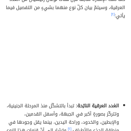
العرقية، وسيتمّ بيان كلّ نوع منهما بشيءٍ من التفصيل فيما
يأتي:
[٢]
الغدد العرقية الناتِحة:
تبدأ بالتشكّل منذ المرحلة الجنينية،
وتتركّز بصورةٍ أكبر في الجبهة، وأسفل القدمين،
والإبطين، والخدود، وراحة اليدين، بينما يقل وجودها في
منطقة الجذع والأطراف،
[٢]
ويُشار إلى أنّ قنوات هذا النوع