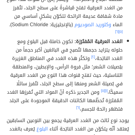
من الغدد العرقية تفتح مُباشرةً على سطح الجلد، لتُفرز
مادة شفافة عديمة الرائحة تتكوّن بشكلٍ أساسي من
الماء
وكلوريد الصوديوم
(بالإنجليزية: Sodium Chloride).
[٦]
[٥]
الغدد العرقية المُفتَرَزة:
تكون خاملة قبل البلوغ ومع
حلوله يتزايد حجمها لتُصبح في البالغين أكبر حجماً من
الغدد الناتِحة،
[٢]
وتكثُر هذه الغدد في المناطق الغزيرة
ببُصيلات الشعر؛ مثل فروة الرأس، والإبطين، والمنطقة
التناسلية، حيث تفتح قنوات هذا النوع من الغدد العرقية
في بُصيلة الشعر ومنها إلى سطح الجلد، لتُفرز سائلًا
سميكًا،
[١]
[٥]
ومن الجدير ذكره أنّ المواد التي تُفرزها الغدد
المُفتَرَزة تُحطّمها الكائنات الدقيقة الموجودة على الجلد
فتظهر رائحة للجسم،
[٦]
يوجد نوع ثالث من الغدد العرقية يجمع بين النوعين السابقين
يُعتقد أنّه يتكوّن من الغدد الناتِحة أثناء
البلوغ
يُعرف بالغدد