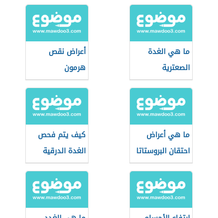
ما هي الغدة
أعراض نقص
الصعترية
هرمون
البروجسترون
ما هي أعراض
كيف يتم فحص
احتقان البروستاتا
الغدة الدرقية