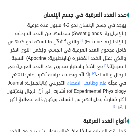
عدد الغدد العرقية في جسم الإنسان
يوجد في جسم الإنسان نحو 2-4 مليون غدة عرقية
(بالإنجليزية: Sweat glands) معظمها من الغدد الناتِحةة
(بالإنجليزية: Eccrine)؛
[١]
والتي تُشكّل ما نسبته نحو 75% من
كامل مجموع الغدد العرقية في الجسم، ويُكمل النوع الآخر
والذي يُمثل الغدد المُفتَرَزة (بالإنجليزية: Apocrine) النسبة
المتبقيّة،
[٢]
مع الأخذ بالاعتبار تساوي عدد الغدد العرقية في
الرجال والنساء،
[٣]
إلّا أنّه وبحسب دراسة نُشرت عام 2010م
في مجلّة
علم وظائف الأعضاء
التجريبي (بالإنجليزية: Journal
of Experimental Physiology) أشارت إلى أنّ الرجال يتعرّقون
أكثر مُقارنةً بنظيراتهم من النّساء، ويكون ذلك بفعاليةٍ أكبر
أيضًا.
[٤]
أنواع الغدد العرقية
كما تمّت الإشارة سابقًا فإنّ هُناك نوعان رئيسيان من الغدد