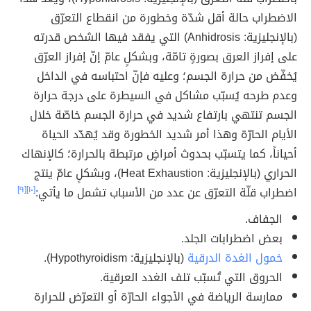
الاضطراب حالة أقل شدّة وخطورة من انقطاع التعرّق
(بالإنجليزية: Anhidrosis) التي يفقد فيها الشخص قدرته
على إفراز العرق بصورةٍ تامّة، وبشكلٍ عامّ إنّ إفراز العرّق
يُخفّض من حرارة الجسم؛ وعليه فإنّ احتباسه في الداخل
وعدم طرحه يُسبّب مشاكل في السيطرة على درجة حرارة
الجسم تنتهي بارتفاع شديد في حرارة الجسم خاصّة خلال
الأيام الحارّة وهذا أمر شديد الخطورة وقد يُهدّد الحياة
أحياناً، كما يتسبّب بحدوث أمراضٍ مرتبطة بالحرارة؛ كالإنهاك
الحراري (بالإنجليزية: Heat Exhaustion)، وبشكلٍ عامّ ينتج
اضطراب قلّة التعرّق عن عدد من الأسباب تشمل ما يأتي:
[١٠]
[٩]
الجفاف.
بعض اضطرابات الجلد.
خمول الغدة الدرقية
(بالإنجليزية: Hypothyroidism).
الحروق التي تُسبّب تلف الغدد العرقية.
ممارسة الرياضة في الأجواء الحارّة أو التعرّض للحرارة