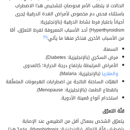
الحالات لا يتطلب الأمر فحوصاتٍ لتشخيص هذا الاضطراب
باستثناء فحص دم مخصوص لأمراض الغدة الدرقية يُجرى
أحياناً باعتبار فرط نشاط الدرقية (بالإنجليزية:
Hyperthyroidism) أحد الأسباب المعروفة لفرط التعرّق، أمّا
من الأسباب الأخرى فنذكر منها ما يأتي:
[٩]
السمنة.
مرض السكري (بالإنجليزية: Diabetes).
الأمراض المرتبطة بارتفاع درجة الحرارة؛ كالعدوى
والملاريا
(بالإنجليزية: Malaria).
الهبّات الساخنة الناتجة عن اضطرابات الهرمونات المتعلّقة
بانقطاع الطمث (بالإنجليزية: Menopause).
استخدام أنواع مُعينة الأدوية.
قلّة التعرّق
يتعرّق الشخص بمعدّل أقل من الطبيعي عند الإصابة
باضطراب قلّة التعرّق (بالإنجليزية: Hypohidrosis)، ويُعدّ هذا