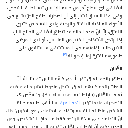
أيضًا في أيّ سطح آخر من جسم الإنسان تبعًا لحالة الشخص،
وفي هذا السياق يُشار إلى أن اضطراب طفح الحرّ يشيع في
الأجواء المناخية الدافئة والرطبة ولدى الأشخاص كثيري
التعرّق، إلّا أنّ هذه الحالة قد تتطوّر أيضًا في المناخ البارد
إذا ارتدى الأشخاص الكثير من الملابس، أو لدى المرضى
الذين طالت إقامتهم في المستشفى فيستلقون على
ظهورهم لفترةٍ زمنيةٍ طويلة.
[٧]
الصُّنان
تظهر رائحة للعرق تقريباً لدى كافّة الناس تقريبًا، إلّا أنّ
انبعاث رائحة كريهة للعرق بشكلٍ ملحوظ يُعتبر حالة مرضية
تُعرف بالصُّنان (بالإنجليزية: Bromhidrosis)، ويُشخّص هذا
الاضطراب عندما تؤثر
رائحة العرق
سلباً في طبيعة حياة
الشخص ونظرته لبنفسه وتفاعله الاجتماعي مع الآخرين؛ ذلك
أنّ الاعتماد على شدّة الرائحة فقط غير كافٍ للتشخيص، ومن
الجدير ذكره أنّ اضطراب الصُّنان يُقسم إلى نوعين حسب نوع