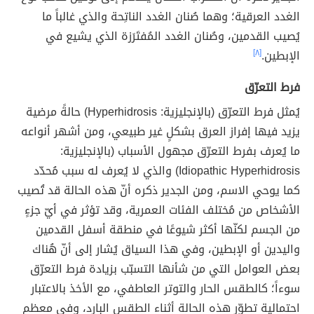
الغدد العرقية؛ وهما صُنان الغدد الناتِحة والذي غالباً ما
يُصيب القدمين، وصُنان الغدد المُفتَرَزة الذي يشيع في
الإبطين.
[٨]
فرط التعرّق
يُمثل فرط التعرّق (بالإنجليزية: Hyperhidrosis) حالةً مرضية
يزيد فيها إفراز العرق بشكلٍ غير طبيعي، ومن أشهر أنواعه
ما يُعرف بفرط التعرّق مجهول الأسباب (بالإنجليزية:
Idiopathic Hyperhidrosis) والذي لا يُعرف له سبب مُحدّد
كما يوحي الاسم، ومن الجدير ذكره أنّ هذه الحالة قد تُصيب
الأشخاص من مُختلف الفئات العمرية، وقد تؤثر في أيّ جزءٍ
من الجسم لكنّها أكثر شيوعًا في منطقة أسفل القدمين
واليدين أو الإبطين، وفي هذا السياق يُشار إلى أنّ هُناك
بعض العوامل التي من شأنها التسبّب بزيادة فرط التعرّق
سوءاً؛ كالطقس الحار والتوتر العاطفي، مع الأخذ بالاعتبار
احتمالية تطوّر هذه الحالة أثناء الطقس البارد، وفي معظم