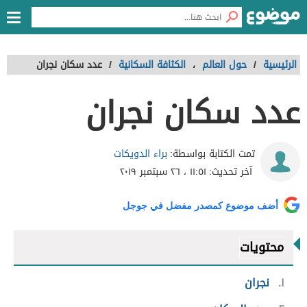
الرئيسية
/
حول العالم
،
الكثافة السكانية
/
عدد سكان نجران
عدد سكان نجران
براء الدويكات
تمت الكتابة بواسطة:
آخر تحديث:
١١:٥١ ، ٢٦ سبتمبر ٢٠١٩
أضف موضوع كمصدر مفضل في جوجل
محتويات
١
نجران