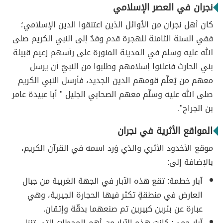
نجران في العصر الإسلامي
كان أهل نجران من الأوائل الذين اعتنقوا الدين الإسلامي؛
ففي السنة الثامنة للهجرة قدم وفدٌ إلى النبي الكريم صلى
الله عليه وسلم في المدينة المنورة على رأسهم زعيم قبيلة
بني الحارث فأعلنوا إسلامهم وطلبوا من النبيّ أن يرسل
معهم من يُعلّم قومهم الدين الجديد، فأرسل النبي الكريم
صلى الله عليه وسلّم معهم الصحابي الجليل " أبا عبيدة عامر
بن الجراح".
المواقع الأثرية في نجران
موقع الأخدود الأثري والذي وَرد اسمه في القرآن الكريم،
بالإضافة إلى:
آبار خطمة: تقع هذه الآبار في الجهة الغربية من جبال
العارض في منطقةٍ تكثر فيها الحجارة الجيرية، وهي
عبارة عن بئرين كبيرين تم صنعهما بدقّة وإتقان.
آبار حمى: كانت هذه الآبار من أهم المحطات التي تنزل