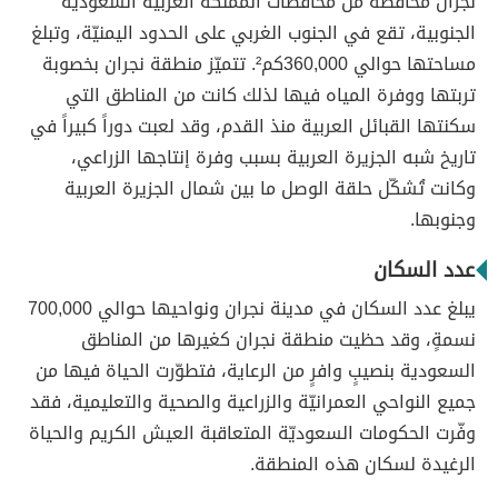
نجران محافظةٌ من محافظات المملكة العربية السعودية
الجنوبية، تقع في الجنوب الغربي على الحدود اليمنيّة، وتبلغ
مساحتها حوالي 360,000كم². تتميّز منطقة نجران بخصوبة
تربتها ووفرة المياه فيها لذلك كانت من المناطق التي
سكنتها القبائل العربية منذ القدم، وقد لعبت دوراً كبيراً في
تاريخ شبه الجزيرة العربية بسبب وفرة إنتاجها الزراعي،
وكانت تُشكّل حلقة الوصل ما بين شمال الجزيرة العربية
وجنوبها.
عدد السكان
يبلغ عدد السكان في مدينة نجران ونواحيها حوالي 700,000
نسمةٍ، وقد حظيت منطقة نجران كغيرها من المناطق
السعودية بنصيبٍ وافرٍ من الرعاية، فتطوّرت الحياة فيها من
جميع النواحي العمرانيّة والزراعية والصحية والتعليمية، فقد
وفّرت الحكومات السعوديّة المتعاقبة العيش الكريم والحياة
الرغيدة لسكان هذه المنطقة.