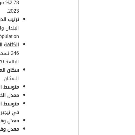
2.78%
2023.
ترتيب ال
ulation).
الكثافة ا
246 ن
البالغة 910770 كيلومتراً مربعاً.
سكان المن
السكان.
متوسط ال
معدل الخ
متوسط الع
في نيجيريا بـِ 61.8 سنة؛ 59.9 سنة للذكور، 
معدل وفي
معدل وفيات 