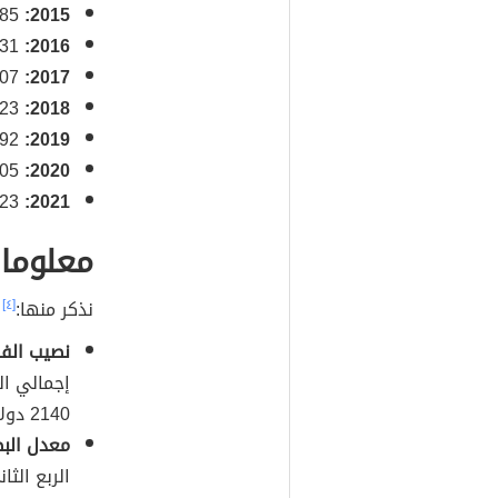
2015:
183,995,785 مليون نسمة.
2016:
188,666,931 مليون نسمة.
2017:
193,495,907 مليون نسمة.
2018:
198,387,623 مليون نسمة.
2019:
4,492
2020:
7,405
2021:
213,401,323 مليون نسمة.
معلومات
نذكر منها:
[٤]
نصيب الفر
2140 دولار أمريكي.
معدل البط