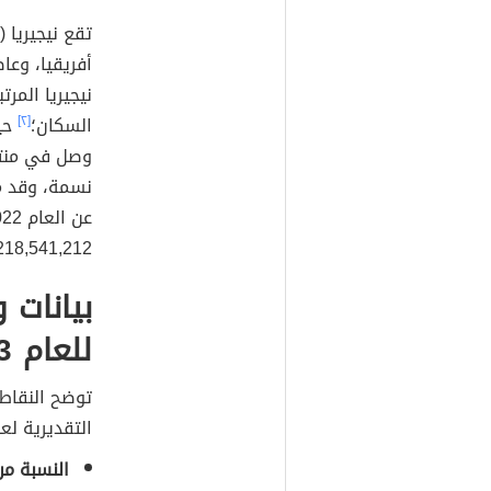
أفريقيا، وع
نيجيريا المر
السكان؛
[٢]
حيث
218,541,212 مليون نسمة تقريبًا
بيانات 
للعام 2023
توضح النقاط ا
التقديرية ل
النسبة من