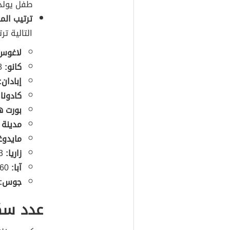
طفل يولد 
ترتيب الم
التالية ت
لاغوس
كانو:
3,626,068 ملايين نسمة.
إبادان:
كادونا:
بورت ه
مدينة ب
مايدوغ
زاريا:
975,153 نسمة.
آبا:
,560
جوس:
عدد سكان ن