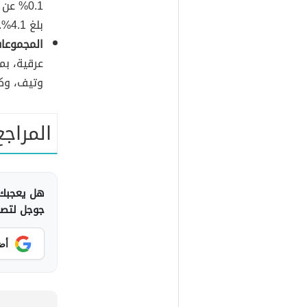
بلغ 4.1%.
المجموعات
عرقية، بم
وتيف، وكا
المراجع
هل يعجبك 
جوجل لتصلك
أض