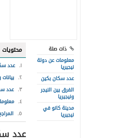
ذات صلة
محتويات
معلومات عن دولة
١
عدد سكان 
نيجيريا
٢
بيانات و
عدد سكان بكين
٣
عدد سكان ن
الفرق بين النيجر
ونيجيريا
٤
معلوما
مدينة كانو في
٥
المراجع
نيجيريا
عدد سكان