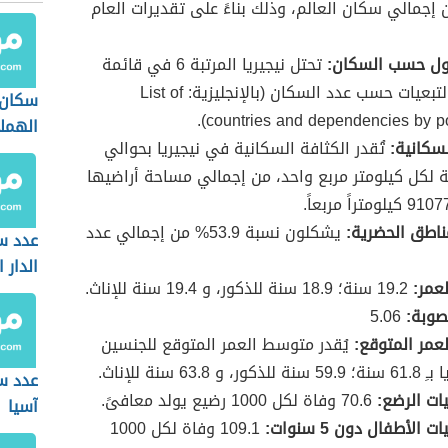
 من إجمالي سكان العالم، وذلك بناءً على تقديرات العام
دول حسب السكان:
تحتل نيجيريا المرتبة 6 في قائمة
البلدان والتبعيات حسب عدد السكان (بالإنجليزية: List of
سكان 
countries and dependencies by pop
الهملا
لسكانية:
تُقدر الكثافة السكانية في نيجيريا بحوالي
سمة لكل كيلومتر مربع واحد، من إجمالي مساحة أراضيها
اطق الحضرية:
يشكلون نسبة 53.9% من إجمالي عدد
عدد س
الدار ا
عمر:
19.2 سنة؛ 18.9 سنة للذكور، و 19.4 سنة للإناث.
صوبة:
5.06
مر المتوقع:
يُقدر متوسط العمر المتوقع للجنسين
و 63.8 سنة للإناث.
عدد س
ات الرضع:
70.6 وفاة لكل 1000 رضيع يولد معافىً.
آسيا
الأطفال دون 5 سنوات:
109.1 وفاة لكل 1000