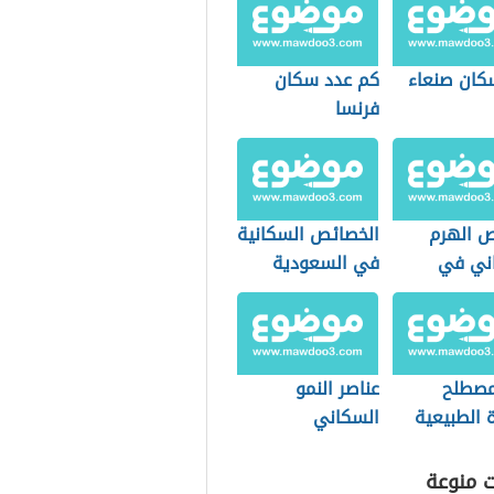
كان صنعاء
كم عدد سكان
فرنسا
 الهرم
الخصائص السكانية
ني في
في السعودية
معات الهرمة
مصطلح
عناصر النمو
ة الطبيعية
السكاني
غرافيا
ت منوعة