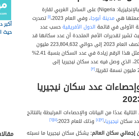
تقع نيجيريا (بالإنجليزية: Nigeria) على الساحل الغربي لقارة
اصمتها هي
مدينة أبوجا
، وفي العام 2023،
[١]
تصدرت
أكبر د
تبة الأولى في قائمة
الدول الأفريقية
حسب عدد
حيث ا
 تشير تقديرات الأمم المتحدة أن عدد سكانها قد
وصل في منتصف العام 2023 إلى حوالي 223,804,632 مليون
نسمة، وقد مثل هذا الرقم زيادة في عدد السكان بنسبة 2.41%
عن العام 2022، الذي وصل فيه عدد سكان نيجيريا إلى
.
[٣]
وإحصاءات عدد سكان نيجيريا
لتالية عددًا من البيانات والإحصاءات المرتبطة بالنتائج
عدد سكان
نيجيريا
،
[٣]
[٤]
وذلك للعام 2023:
[٥]
[٦]
 إجمالي سكان العالم:
يشكل سكان نيجيريا ما نسبته
مقالا