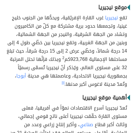
موقع نيجيريا
تقع
نيجيريا
غرب القارة الإفريّقية، ويحدُّها من الجنوب خليج
غينيا، وتجمعها حدود برية مشتركة مع كلّ من الكاميرون
وتشاد من الجهة الشرقية، والنيجر من الجهة الشمالية،
وبنين من الجهة الغربية، وتقع نيجيريا بين خطّي طول 4 إلى
14 درجة شمالاً، وخطّي عرض 2 إلى 15 درجة شرقاً، حيث تبلغ
مساحتها الإجمالية 923,768كم
2
وبذلك فإنَّها تحتل المرتبة
32 على مستوى العالم، ويُذكر أنّ نيجيريا تُسمّى رسميّاً
بجمهورية نيجيريا الاتحادية، وعاصمتها هي مدينة
أبوجا
،
وتُعدّ مدينة لاغوس أكبر مدنها.
[١]
أهمية موقع نيجيريا
تُعدّ نيجيريا أسرع الاقتصادات نموّاً في أفريقيا، فعلى
مستوى القارة حقّقت نيجيريا أعلى ناتج قومي إجمالي،
وثالث أكبر قطاع
صناعي
، وأكبر إنتاج زراعي وعدد من
الماشية، أمّا على مستوى العالم فقد احتلّت المرتبة 21 من