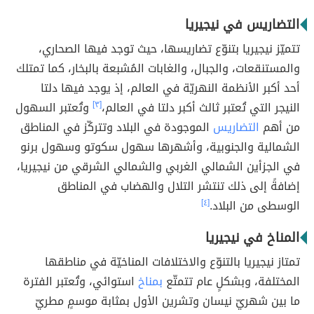
التضاريس في نيجيريا
تتميّز نيجيريا بتنوّع تضاريسها، حيث توجد فيها الصحاري،
والمستنقعات، والجبال، والغابات المُشبعة بالبخار، كما تمتلك
أحد أكبر الأنظمة النهريّة في العالم، إذ يوجد فيها دلتا
النيجر التي تُعتبر ثالث أكبر دلتا في العالم،
[٣]
وتُعتبر السهول
من أهم
التضاريس
الموجودة في البلاد وتتركّز في المناطق
الشمالية والجنوبية، وأشهرها سهول سكوتو وسهول برنو
في الجزأين الشمالي الغربي والشمالي الشرقي من نيجيريا،
إضافةً إلى ذلك تنتشر التلال والهضاب في المناطق
الوسطى من البلاد.
[٤]
المناخ في نيجيريا
تمتاز نيجيريا بالتنوّع والاختلافات المناخيّة في مناطقها
المختلفة، وبشكلٍ عام تتمتّع
بمناخ
استوائي، وتُعتبر الفترة
ما بين شهريّ نيسان وتشرين الأول بمثابة موسمٍ مطريّ