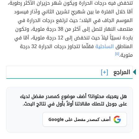
تنخفض فيه درجات الحرارة ويكون شهر حزيران الأكثر رطوبة،
أمّا خلال الفترة ما بين شهريّ تشرين الثاني وآذار فيسود
الموسم الجاف في البلاد؛ حيث ترتفع درجات الحرارة في
منتصف النهار لتصل إلى أكثر من 38 درجة مئوية، وتكون
باردة نسبيّاً ليلاً حيث تنخفض إلى 12 درجة مئوية، أمّا في
المناطق
الساحلية
فقلّما تتجاوز درجات الحرارة 32 درجة
مئوية.
[٥]
المراجع
هل يعجبك محتوانا؟ أضف موضوع كمصدر مفضل لديك
على جوجل لتصلك مقالاتنا أولاً بأول في نتائج البحث.
أضف كمصدر مفضل على Google