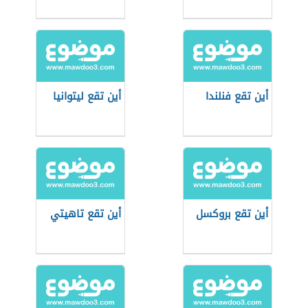
أين تقع فنلندا
أين تقع ليتوانيا
أين تقع بروكسل
أين تقع تاهيتي