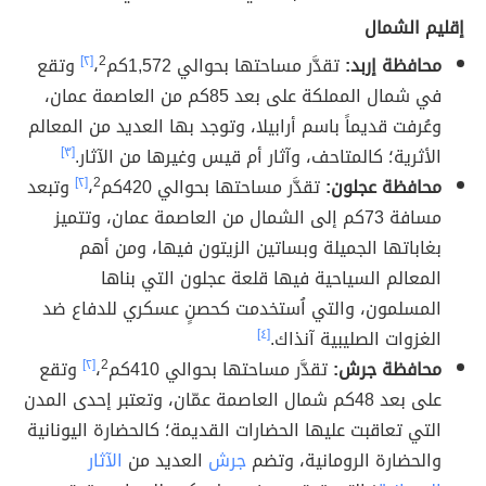
إقليم الشمال
محافظة إربد:
تقدَّر مساحتها بحوالي 1,572كم
2
،
[٢]
وتقع
في شمال المملكة على بعد 85كم من العاصمة عمان،
وعُرفت قديماً باسم أرابيلا، وتوجد بها العديد من المعالم
الأثرية؛ كالمتاحف، وآثار أم قيس وغيرها من الآثار.
[٣]
محافظة عجلون:
تقدَّر مساحتها بحوالي 420كم
2
،
[٢]
وتبعد
مسافة 73كم إلى الشمال من العاصمة عمان، وتتميز
بغاباتها الجميلة وبساتين الزيتون فيها، ومن أهم
المعالم السياحية فيها قلعة عجلون التي بناها
المسلمون، والتي اُستخدمت كحصنٍ عسكري للدفاع ضد
الغزوات الصليبية آنذاك.
[٤]
محافظة جرش:
تقدَّر مساحتها بحوالي 410كم
2
،
[٢]
وتقع
على بعد 48كم شمال العاصمة عمّان، وتعتبر إحدى المدن
التي تعاقبت عليها الحضارات القديمة؛ كالحضارة اليونانية
والحضارة الرومانية، وتضم
جرش
العديد من
الآثار