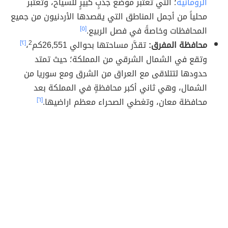
الرومانية
؛ التي تعتبر موضع جذبٍ كبيرٍ للسياح، وتعتبر
محلياً من أجمل المناطق التي يقصدها الأردنيون من جميع
المحافظات وخاصةً في فصل الربيع.
[٥]
محافظة المفرق:
تقدَّر مساحتها بحوالي 26,551كم
2
،
[٢]
وتقع في الشمال الشرقي من المملكة؛ حيث تمتد
حدودها لتتلاقى مع العراق من الشرق ومع سوريا من
الشمال، وهي ثاني أكبر محافظةٍ في المملكة بعد
محافظة معان، وتغطي الصحراء معظم اراضيها.
[٦]