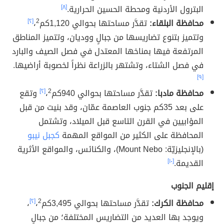
البترول الأردنية ومحطة الحسين الحرارية.
[٨]
محافظة البلقاء:
تقدَّر مساحتها بحوالي 1,120كم
2
،
[٢]
وتتميز بتنوع تضاريسها من جبالٍ ووديان، وتتميز المناطق
المرتفعة فيها بمناخها المعتدل في فصل الصيف والبارد
في فصل الشتاء، وتشتهر بالزراعة نظراً لخصوبة أراضيها.
[٩]
محافظة مادبا:
تقدَّر مساحتها بحوالي 940كم
2
،
[٢]
وتقع
على بعد 35كم جنوب العاصمة عمّان، وقد بنيت من قبل
المؤابيين في القرن التاسع قبل الميلاد، وتشتمل
المحافظة على الكثير من المواقع المهمة
كجبل نيبو
(بالإنجليزيّة: Mount Nebo)، والكنائس، والمواقع الأثرية
القديمة.
[١٠]
إقليم الجنوب
محافظة الكرك:
تقدَّر مساحتها بحوالي 3,495كم
2
،
[٢]
،
ويوجد بها العديد من التضاريس المختلفة؛ من جبالٍ