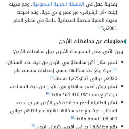
بمدينة حقل في
المملكة العربية السعودية
، ومع مدينة
إيلات -أم الرشراش- عبر معبر وادي عربة، وقد أصبحت
مدينة العقبة منطقةً اقتصاديةً خاصة في مطلع العام
2001م.
[١٤]
معلومات عن محافظات الأردن
يبين الآتي بعض المعلومات الأخرى حول محافظات الأردن:
تُعتبر عمّان أكبر محافظةٍ في الأردن من حيث عدد السكان؛
[١٥]
حيث يبلغ عدد سكانها بحسب إحصاءات منتصف عام
2020م حوالي 1,275,857 نسمة.
[١٦]
تُعتبر جرش أصغر محافظةٍ في الأردن من حيث المساحة،
حيث تبلغ مساحتها 410 كم
2
فقط.
[١٧]
تُعتبر الطفيلة أصغر محافظة في الأردن من حيث عدد
السكان، حيث بلغ عدد سكانها نهاية عام 2019م حوالي
106,500 نسمة فقط.
[١٨]
تقع محافظة إربد في أقصى شمال الأردن.
[١٩]