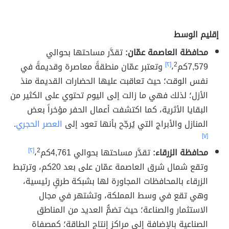
إقليم الوسط
محافظة العاصمة عمّان:
تقدَّر مساحتها بحوالي
7,579كم
2
،
[٢]
وتعتبر عمّان منطقةً معاصرة وقديمةً في
نفس الوقت؛ حيث تعاقبت عليها الحضارات القديمة منذ
الأزل؛ لذلك فهي ما زالت إلى اليوم تحتوي على الكثير من
البقايا الأثرية، كما اكتشفت أعمال الحفر مؤخراً بعض
المنازل والأبراج التي يُرجّح بأنها تعود إلى
العصر الحجري
.
[٧]
محافظة الزرقاء:
تقدَّر مساحتها بحوالي 4,761كم
2
،
[٢]
وتقع شمال شرق العاصمة عمّان على بعد 20كم، وترتبط
الزرقاء بالمحافظات المجاورة لها بشبكة طرقٍ رئيسية،
وهي تقع في وسط المملكة، وتشتهر في مجال
الاستثمار والصناعة؛ حيث تضمُّ العديد من المناطق
الصناعية بالإضافة إلى مراكز إنتاج الطاقة؛ كمصفاة