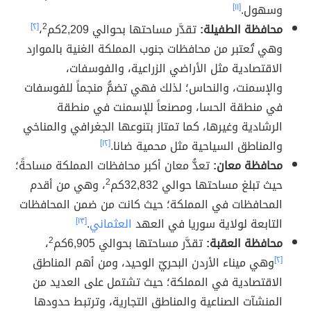
وسهول.
[١١]
محافظة الطفيلة:
تقدَّر مساحتها بحوالي 2,209كم
2
،
[٢]
وهي تُعتبر من محافظات جنوب المملكة الغنية بالموارد
الاقتصادية مثل الأراضي الزراعية، والفوسفات،
والإسمنت، والنحاس؛ لذلك فهي تضمُّ منجماً للفوسفات
في منطقة الحسا، ومصنعاً للإسمنت في منطقة
الرشادية وغيرها، كما تمتاز بتنوعها الجغرافي والمناخي
والمناطق السياحية مثل محمية ضانا.
[١٢]
محافظة معان:
تعدُّ معان أكبر محافظات المملكة مساحةً؛
حيث تبلغ مساحتها حوالي 32,832كم
2
، وهي من أقدم
المحافظات في المملكة؛ حيث كانت من ضمن المحافظات
التابعة لولاية سوريا في العهد
العثماني
.
[١٣]
محافظة العقبة:
تقدَّر مساحتها بحوالي 6,905كم
2
،
[٢]
وهي ميناء الأردن البحريّ الوحيد، ومن أهم المناطق
الاقتصادية في المملكة؛ حيث تشتمل على العديد من
المنشآت الصناعية والمناطق التجارية، وترتبط حدودها