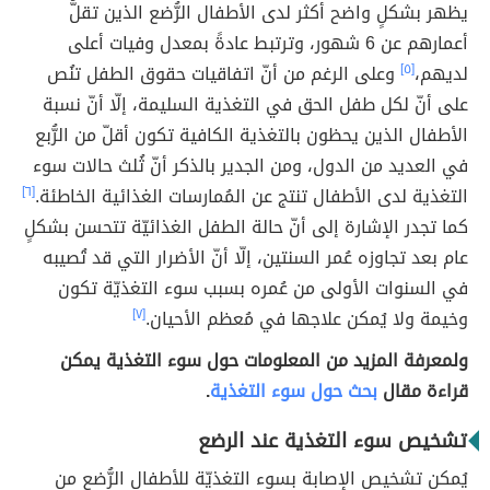
يظهر بشكلٍ واضح أكثر لدى الأطفال الرُّضع الذين تقلُّ
أعمارهم عن 6 شهور، وترتبط عادةً بمعدل وفيات أعلى
لديهم،
[٥]
وعلى الرغم من أنّ اتفاقيات حقوق الطفل تنُص
على أنّ لكل طفل الحق في التغذية السليمة، إلّا أنّ نسبة
الأطفال الذين يحظون بالتغذية الكافية تكون أقلّ من الرُّبع
في العديد من الدول، ومن الجدير بالذكر أنّ ثُلث حالات سوء
التغذية لدى الأطفال تنتج عن المُمارسات الغذائية الخاطئة.
[٦]
كما تجدر الإشارة إلى أنّ حالة الطفل الغذائيّة تتحسن بشكلٍ
عام بعد تجاوزه عُمر السنتين، إلّا أنّ الأضرار التي قد تُصيبه
في السنوات الأولى من عُمره بسبب سوء التغذيّة تكون
وخيمة ولا يُمكن علاجها في مُعظم الأحيان.
[٧]
ولمعرفة المزيد من المعلومات حول سوء التغذية يمكن
قراءة مقال
بحث حول سوء التغذية
.
تشخيص سوء التغذية عند الرضع
يُمكن تشخيص الإصابة بسوء التغذيّة للأطفال الرُّضع من