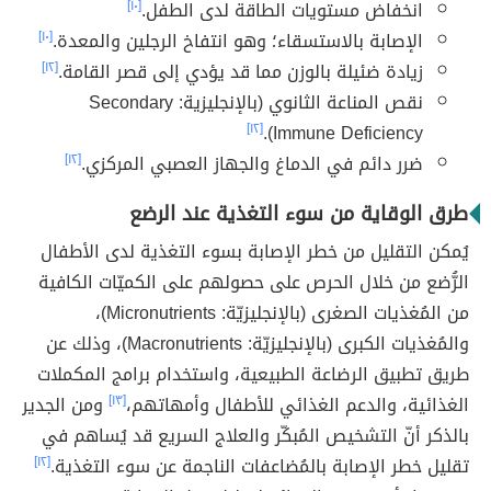
انخفاض مستويات الطاقة لدى الطفل.
[١٠]
الإصابة بالاستسقاء؛ وهو انتفاخ الرجلين والمعدة.
[١٠]
زيادة ضئيلة بالوزن مما قد يؤدي إلى قصر القامة.
[١٢]
نقص المناعة الثانوي (بالإنجليزية: Secondary
[١٢]
Immune Deficiency).
ضرر دائم في الدماغ والجهاز العصبي المركزي.
[١٢]
طرق الوقاية من سوء التغذية عند الرضع
يُمكن التقليل من خطر الإصابة بسوء التغذية لدى الأطفال
الرُّضع من خلال الحرص على حصولهم على الكميّات الكافية
من المُغذيات الصغرى (بالإنجليزيّة: Micronutrients)،
والمُغذيات الكبرى (بالإنجليزيّة: Macronutrients)، وذلك عن
طريق تطبيق الرضاعة الطبيعية، واستخدام برامج المكملات
الغذائية، والدعم الغذائي للأطفال وأمهاتهم،
[١٣]
ومن الجدير
بالذكر أنّ التشخيص المُبكّر والعلاج السريع قد يُساهم في
تقليل خطر الإصابة بالمُضاعفات الناجمة عن سوء التغذية.
[١٢]