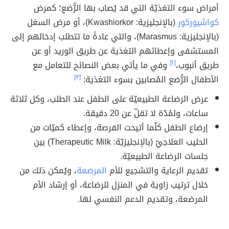
أمراض سوء التغذيّة التي قد يُصاب بها الرُّضع؛ كمرض
كواشيوركور
(بالإنجليزية: Kwashiorkor)، أو مرض السغل
(بالإنجليزية: Marasmus)، والتي عادةً ما تتطلب إدخالهم إلى
المستشفى وإعطائهم التغذية عن طريق الوريد أو عن
طريق أنبوب،
[٢]
وفي ما يأتي بعض النصائح للتعامل مع
الأطفال الرُّضع المُصابين بسوء التغذية:
[٣]
عرض الرضاعة الطبيعيّة على الطفل عند الطلب، وكل ثلاثة
ساعات، ولمُدّة لا تقلّ عن 20 دقيقة.
إرضاع الطفل كلّما أتيحت الفرصة، وإعطاء كميّات من
الحليب العلاجيّ (بالإنجليزيّة: Therapeutic Milk) بين
جلسات الرضاعة الطبيعيّة.
تقديم الرعاية والتشجيع للأم
المرضعة
، ويُمكن ذلك من
خلال ترتيب زاوية في المنزل للرضاعة، أو إرشاد الأم
المرضعة، وتقديم الدعم النفسي لها.