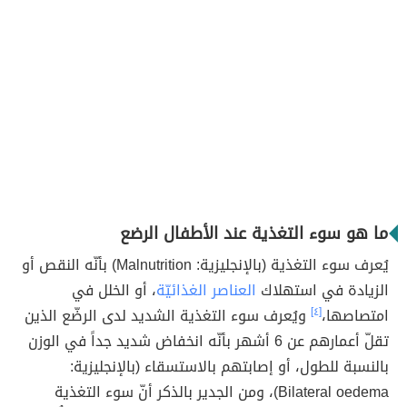
ما هو سوء التغذية عند الأطفال الرضع
يُعرف سوء التغذية (بالإنجليزية: Malnutrition) بأنّه النقص أو
الزيادة في استهلاك
العناصر الغذائيّة
، أو الخلل في
امتصاصها،
[٤]
ويُعرف سوء التغذية الشديد لدى الرضّع الذين
تقلّ أعمارهم عن 6 أشهر بأنّه انخفاض شديد جداً في الوزن
بالنسبة للطول، أو إصابتهم بالاستسقاء (بالإنجليزية:
Bilateral oedema)، ومن الجدير بالذكر أنّ سوء التغذية