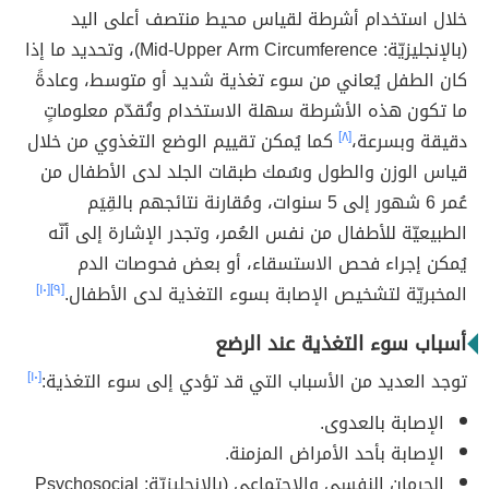
خلال استخدام أشرطة لقياس محيط منتصف أعلى اليد
(بالإنجليزيّة: Mid-Upper Arm Circumference)، وتحديد ما إذا
كان الطفل يُعاني من سوء تغذية شديد أو متوسط، وعادةً
ما تكون هذه الأشرطة سهلة الاستخدام وتُقدّم معلوماتٍ
دقيقة وبسرعة،
[٨]
كما يُمكن تقييم الوضع التغذوي من خلال
قياس الوزن والطول وسُمك طبقات الجلد لدى الأطفال من
عُمر 6 شهور إلى 5 سنوات، ومُقارنة نتائجهم بالقِيَم
الطبيعيّة للأطفال من نفس العُمر، وتجدر الإشارة إلى أنّه
يُمكن إجراء فحص الاستسقاء، أو بعض فحوصات الدم
المخبريّة لتشخيص الإصابة بسوء التغذية لدى الأطفال.
[٩]
[١٠]
أسباب سوء التغذية عند الرضع
توجد العديد من الأسباب التي قد تؤدي إلى سوء التغذية:
[١٠]
الإصابة بالعدوى.
الإصابة بأحد الأمراض المزمنة.
الحرمان النفسي والاجتماعي (بالإنجليزيّة: Psychosocial