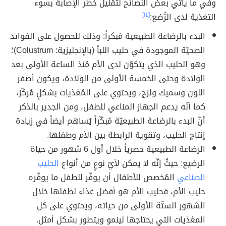
وفي ما يأتي بعض النصائح لتقليل خطر الإصابة بسوء
التغذية لدى الرُّضع:
[١٤]
البدء بالرضاعة الطبيعية مُبكراً: وذلك للحصول على الفوائد
الصحيّة الموجودة في حليب اللبأ (بالإنجليزية: Colustrum)؛
وهو الحليب الذي يتكوّن لدى الأم مُنذ الساعة الأولى بعد
الولادة وحتى الخمسة الأولى من الولادة، ويكون أصفر
اللون وسميك ولزج، ويحتوي على المُغذيات بشكلٍ مُركّز،
كما أنّه يدعم الجهاز المناعي للطفل، ومن الجدير بالذكر
أنّ البدء بالرضاعة الطبيعيّة مُبكّراً يُساهم أيضاً في زيادة
إنتاج الحليب، وتقوية الرابطة بين الأم وطفلها.
الرضاعة الطبيعية حصرياً خلال أول 6 شهور من حياة
الرضيع: حيثُ إنّه لا يمكن لأيّ نوعٍ من أنواع
الحليب
الصناعي
المُخصص للأطفال أن يوفّر للطفل ما يوفّره
حليب الأم، فحليب الأم هو أفضل غذاء لطفلها خلال
الشهور الستّة الأولى من حياته، ويحتوي على كل
المغذيات التي يحتاجها لينمو ويتطور بشكل أمثل.