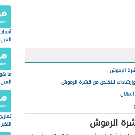
أسباب 
العين
شرة الرموش
ما هو
العين
وإرشادات للتخلص من قشرة الرموش
لمقال
تمارين
شرة الرموش
النظر