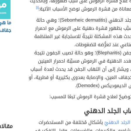
 علاج قشرة الرموش على سبب ظهورها، وبالحديث
عاناة من قشرة الرموش نوضح الأسباب الآتية:
[١]
التهاب الجلد الدهني (Seborrheic dermatitis)؛ وهي حالة
ما هي
بَّب بظهور قشرة دهنية على الرموش مع احمرار
جفاف 
حدث هذه المشكلة نتيجةً للاستجابة غير المنتظمة
مناعي عند تعرُّضه للضغوطات.
التهاب الجفن (Blepharitis)؛ وهو حالة تصيب الجفون نتيجة
غدد الدهنية في الرموش مسبِّبة احمرار العينين
ويشار إلى أن التهاب الجفن قد يحدث لعدة أسباب
جفاف العين، والإصابة بعدوى بكتيرية أو فطرية، أو
ديموديكس (Demodex).
وضيحٌ لعلاج قشرة الرموش تبعًا للمسبب:
اب الجلد الدهني
الجلد الدهنيّ
بأشكال مُختلفة من المستحضرات
مقالا
الشامبو، والكريمات، والغسولات، و
قبل التفكير في