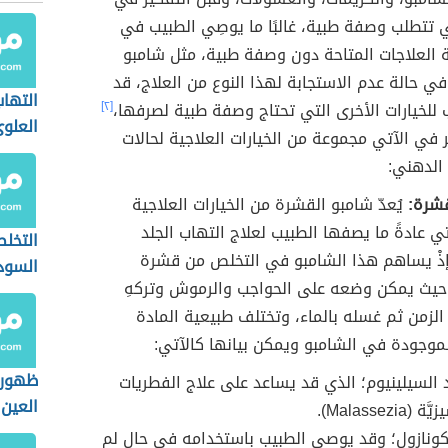
تي تتطلب وصفة طبية،
غالبًا ما
يوصِي الطبيب في
بة العلاجات المتاحة دون وصفة طبية، مثل شامبو
ا في حالة عدم الاستجابة لهذا النوع من العلاج، قد
التها
 للخيارات الأخرى التي تحتاج وصفة طبية لصرفها،
[٢]
العلو
ر في الآتي مجموعة من الخيارات العلاجية لحالات
 الدهني:
قشرة:
يُعدّ شامبو القشرة من الخيارات العلاجية
تي عادةً ما يصفها الطبيب لعلاج التهاب الجلد
التخل
إذْ يساهم هذا الشامبو في التخلص من قشرة
السود
حيث يمكن وضعه على الحواجب والرموش وتركهِ
الزمن ثم غسله بالماء، وتختلف طبيعية المادة
لموجودة في الشامبو ويمكن بيانها كالآتي:
ظهور 
د السيلينيوم؛ الذي قد يساعد على علاج الفطريات
العين
Malassezia).
كونازول؛ وقد يوصي الطبيب باستخدامه في حال لم