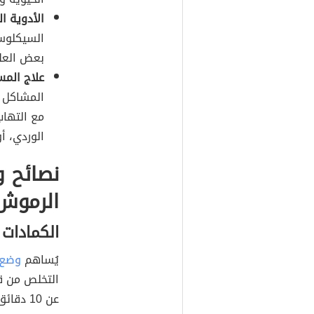
الأدوية ال
بعض العلا
علاج المس
المشاكل ا
مع التهاب
الوردي، أ
نصائح 
الرموش
الكمادات 
يُساهم
وضع ا
التخلص من ق
عن 10 دقائق، واتباع النصائح الآتي ذكرها: