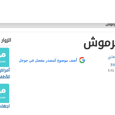
لرموش
لرموش
الزوار
لعلي
أضف موضوع كمصدر مفضل في جوجل
بيع
أمراض
للأطف
اجهاد 