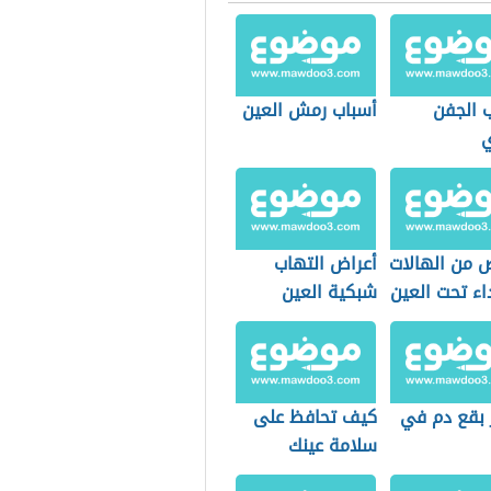
ب الجفن
أسباب رمش العين
ي
ص من الهالات
أعراض التهاب
اء تحت العين
شبكية العين
بقع دم في
كيف تحافظ على
سلامة عينك