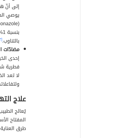
إلى أنّ ه
يوصي الط
بن
بالتناوب.
[٣]
مضادّات ا
إحدى الخي
فطرية شدي
لا تعد الخ
ولتفاعلاته
علاج الته
يُعالج الطبيب
المفتاح الأس
طرق العناية 