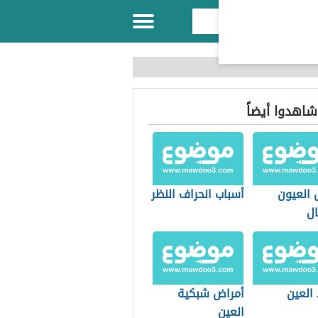
 شاهدوا أيضاً
 العيون
أسباب انحراف النظر
ال
العين
أمراض شبكية
العين