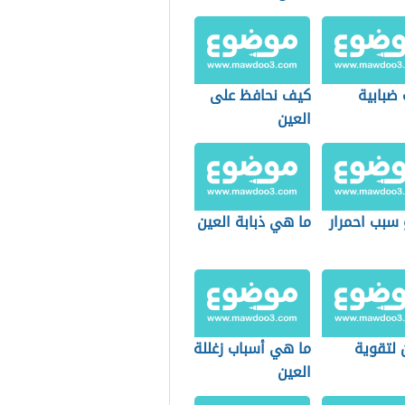
ضبابية
كيف نحافظ على
العين
 سبب احمرار
ما هي ذبابة العين
 لتقوية
ما هي أسباب زغللة
العين