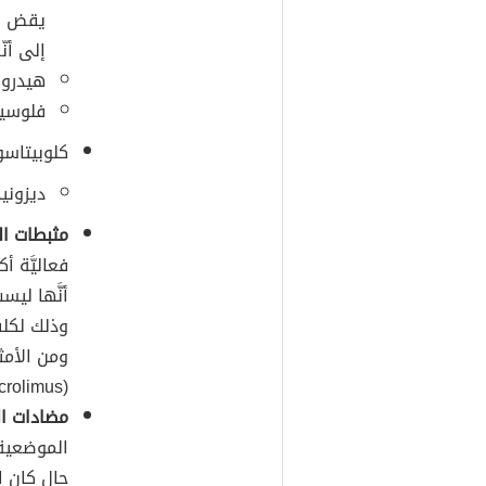
يقض كب
إلى أن
هيدروكورتيزو
فلوسينولون (
كلوبيتاسول (tasol
ديزونيد (onide
مثبطات ال
فعاليَّة أ
أنَّها ليس
وذلك لكلف
(Pimecrolimus).
مضادات ا
الموضعية 
حال كان ا