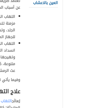
تعتمد طريقة
العين بالاعشاب
عن أسباب الم
مزمنة تتس
الجلد، وت
للجهاز ال
انسداد ال
وتهيجها، 
متنوعة، ك
عث الرمش ال
وفيما يأتي ت
علاج الته
يُعالَج
التهاب 
العلاجيَّة؛ ك