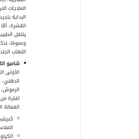
العلاجات ال
البداية بتجر
القشرة، أمَّ
ينتقل الطبيب
وعمومًا، نذك
التهاب الجلد
شامبو ال
الأولى ال
الدهني، 
الرموش، 
لفترة من 
الفعالة ا
كبريتي
الملاسيزيَّة (
الكيتو