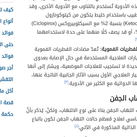
ذه الأدوية تُستخدم بالتناوب مع الأدوية الأخرى، وقد
كيف تك
بيب باستخدام خليط يتكون من كيتوكونازول
أنواع ا
(Ketoconazole) بنسبة 2% مع السيكلوبيروكس (Ciclopirox)
سبة 1%، أو قد يصف كلًا منهما على حدة لاستخدامهما
فوائد 
حلى ال
لفطريات الفموية:
تُعدّ مضادات الفطريات الفموية
فوائد 
ارات العلاجية المستخدمة في حال الإصابة بعدوى
دة لا تستجيب للعلاجات الموضعية، ويشار إلى أنها
أجر صو
يار العلاجي الأول بسبب الآثار الجانبية الناتجة عنها،
التقشي
ا الدوائية مع الكثير من الأدوية.
[٣]
أكل ما
اب الجفن
قصة ال
 التهاب الجفن بناءً على نوع الالتهاب، ولكنْ، يُذكر بأنَّ
حكمة م
اسي لعلاج مُعظم حالات التهاب الجفن تكون باتباع
الذاتية المذكورة في الآتي:
[٤]