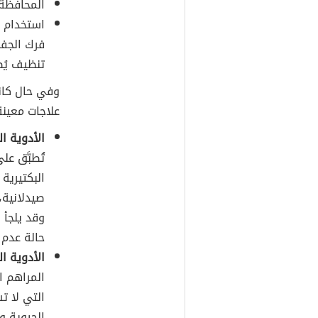
المحافظة 
استخدام ا
فرك الجفو
تنظيف يُ
وفي حال كانت
علاجات معينة
الأدوية ا
تُطبَّق ع
البكتيرية
صيدلانية،
وقد يلجأ 
حالة عدم 
الأدوية ا
المراهم ا
التي لا ت
الحيوية و