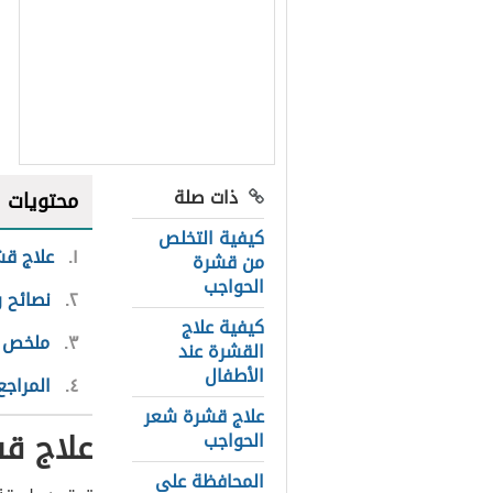
ذات صلة
محتويات
كيفية التخلص
١
علاج ق
من قشرة
الحواجب
٢
نصائح 
كيفية علاج
٣
ملخص ا
القشرة عند
الأطفال
٤
المراجع
علاج قشرة شعر
علاج ق
الحواجب
المحافظة على