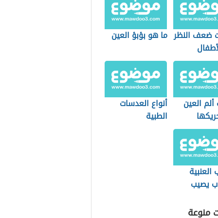
ت ضعف النظر
ما هو بؤبؤ العين
أطفال
ألم العين
أنواع العدسات
ريكها
الطبية
واستخداماتها
 العنبية
اب يصيب
ت منوعة