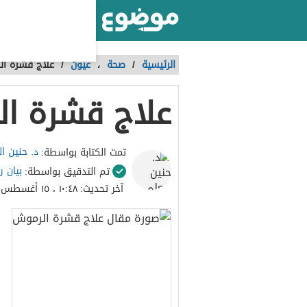
أكبر موقع عربي بالعالم
الرئيسية
/
صحة
،
عيون
/
علاج قشرة ا
علاج قشرة ا
د. حنين ا
تمت الكتابة بواسطة:
بيان ر
تم التدقيق بواسطة:
آخر تحديث:
١٠:٤٨ ، ١٥ أغسطس ٢٠٢١