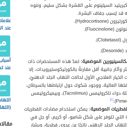
ريتيد السيلينوم على القشرة بشكل سليم، وننوه
ّه قد يُسبب جفاف البشرة.
علاما
ن (Hydrocortisone).
عند ال
Fluocinolone).
Clobe).
Des).
أسباب 
كالسينيورين الموضعية:
تعدّ هذه المستحضرات ذات
عند تح
كثر وآثار جانبية أقل مقارنةً بالكورتيكوستيرويدات، إلا
ت الخيار العلاجي الأول لحالات التهاب الجلد الدهنيّ،
تها العالية، ووجود شكوك حول ارتباطها بالسرطان،
ومن الأمثلة دواء تاكروليمس (Tacrolimus)، وبيميكروليمس
التهاب
[٢]
(الته
لفطريات الموضعية:
يمكن استخدام مضادات الفطريات
العين)
التي تتوفر على شكل شامبو، أو كريم، أو جل في
مقالا
لتهاب الجلد الدهني ناتجًا عن عدوى فطرية، ويشار