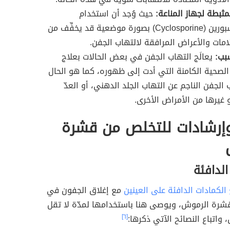
مثبطة لجهاز المناعة:
حيث وُجد أن استخدام
السيكلوسبورين (Cyclosporine) بصورة موضعية قد يخفِّف من
مات والأعراض المرافقة لالتهاب الجفن.
بب:
يعالَج التهاب الجفن في بعض الحالات بعلاج
لصحية الكامنة التي أدت إلى ظهوره، كما هو الحال
 الجفن الناجم عن التهاب الجلد الدهني، أو العدّ
و غيرها من الأمراض الأخرى.
وإرشادات للتخلص من قشرة
الدافئة
لكمادات الدافئة على العينين
مع إغلاق الجفون في
شرة الرموش، ويوصى هنا باستخدامها لمدّة لا تقل
[٦]