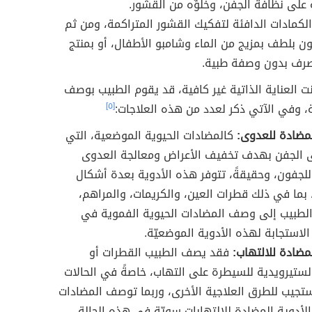
على نظافة الجفن، وخلوِّه من القشور.
لكمادات الدافئة لتفكيك القشور المتراكمة، ومن ثم
ن بلطف بمزيج من الماء وشامبو الأطفال، أو بمنتج
صرف بدون وصفة طبية.
 العناية الذاتية غير كافية، قد يقوم الطبيب بوصف
، وفي الآتي ذكر لعدد من هذه العلاجات:
[٥]
لمضادة للعدوى:
كالمضادات الحيوية الموضعية، التي
لى الجفن بهدف تخفيف الأعراض ومعالجة العدوى
 للجفون، وحقيقةً، تتوفر هذه الأدوية بعدة أشكال
 بما في ذلك قطرات العين، والكريمات، والمراهم،
الطبيب إلى وصف المضادات الحيوية الفموية في
الاستجابة لهذه الأدوية الموضعيّة.
لمضادة للالتهاب:
فقد يصف الطبيب القطرات أو
لستيرويدية للسيطرة على التهاب، خاصةً في الحالات
ستجيب للطرق العلاجية الأخرى، وربما توصف المضادات
الأدوية المضادة للالتهابات سويّة في هذه الحالة.