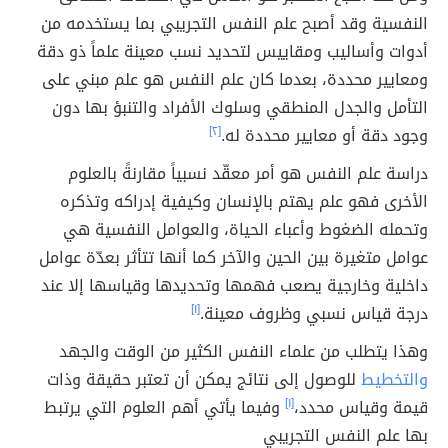
النفسية وقد أصبح علم النفس التجريبي بما يستخدمه من
أدوات وأساليب ومقاييس لتحديد نسب معينة علماً ذو دقة
ومعايير محددة، بعدما كان علم النفس هو علم مبني على
التأمل والجدل المنطقي وسلوك الأفراد والتنبؤ بها دون
وجود دقة أو معايير محددة له.
[٢]
دراسة علم النفس هو أمر معقّد نسبياً مقارنةً بالعلوم
الأخرى فهو علم يهتم بالإنسان وكيفية إدراكه وتذكره
وتحمله الضغوط وأعباء الحياة، والعوامل النفسية هي
عوامل متغيرة بين الحين والآخر كما أنها تتأثر بعدّة عوامل
داخلية وخارجية يصعب فهمها وتحديدها وقياسها إلا عند
درجة قياس نسبي وظروف معينة.
[١]
وهذا يتطلب من علماء النفس الكثير من الوقت والجهد
والتخطيط
للوصول إلى نتائج يمكن أن تعتبر حقيقة وذات
قيمة وقياس محدد،
[١]
وفيما يأتي أهم العلوم التي يرتبط
بها علم النفس التجريبي