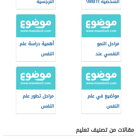
الشخصية MBTI؟
النرجسية
مراحل النمو
أهمية دراسة علم
النفسي عند
النفس
فرويد
مواضيع في علم
مراحل تطور علم
النفس
النفس
مقالات من تصنيف تعليم