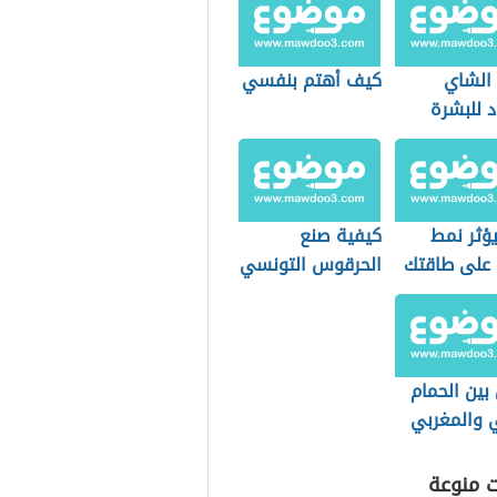
 الشاي
كيف أهتم بنفسي
د للبشرة
ؤثر نمط
كيفية صنع
 على طاقتك
الحرقوس التونسي
بية؟
بين الحمام
ي والمغربي
ت منوعة