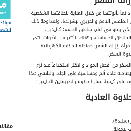
زالة الشعر
دائماً بأنوثتها من خلال العناية بنظافتها الشخصية
الملمس الناعم والحريري لبشرتها، ولمداومة ذلك
فوائد 
الذي ينمو في أغلب مناطق الجسم؛ كاليدين،
للشعر
لمناطق الحساسة، وهناك الكثير من الأدوات التي
رأة لإزالة الشعر؛ كماكنة الحلاقة الكهربائية،
اوة السكر.
السكر من أفضل المواد والأكثر استخداماً عند نزع
ُصاحبه عادة ألم وحساسية على الجلد، ولتلافي هذا
ّف على كيفية عمل الحلاوة بالطريقتين التاليتين:
لاوة العادية
(سنيدة).
مقالا
 ليمونة.