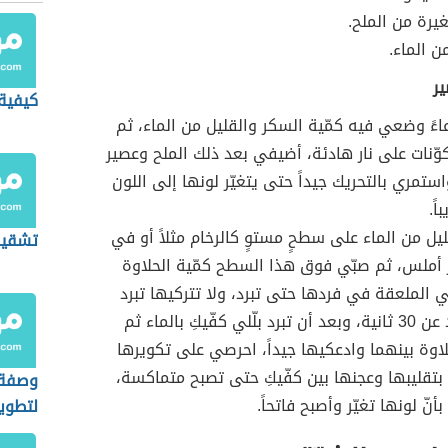
رة من الملح.
ن الماء.
ير
كيفية
ءً وضعي فيه كمّية السكر والقليل من الماء، ثم
كوّنات على نار هادئة، أضيفي بعد ذلك الملح وعصير
استمري بالتحريك جيداً حتى يتغيّر لونها إلى اللون
اً.
ل من الماء على سطحٍ مستوٍ كالرخام مثلاً أو في
تشقير
أملس، ثم صبّي فوق هذا السطح كمّية الحلاوة
الملعقة في فردها حتى تبرد، ولا تتركيها تبرد
لمدة تزيد عن 30 ثانية، وبعد أن تبرد بلّلي كفّيكِ بالماء ثم
وة بينهما وادعكيها جيداً، احرصي على تكويرها
بتقليبها وعجنها بين كفّيكِ حتى تصبح متماكسة،
وصفة 
نّ لونها تغيّر وأصبح فاتحاً.
لتطوي