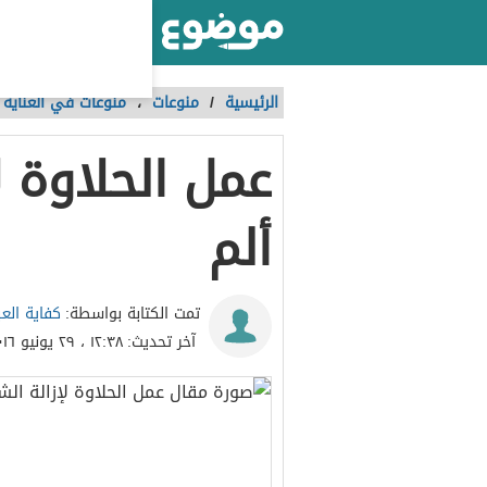
أكبر موقع عربي بالعالم
الرئيسية
/
منوعات
،
منوعات في العناية ب
عمل الحلاوة ل
ألم
كفاية الع
تمت الكتابة بواسطة:
آخر تحديث:
١٢:٣٨ ، ٢٩ يونيو ٢٠١٦