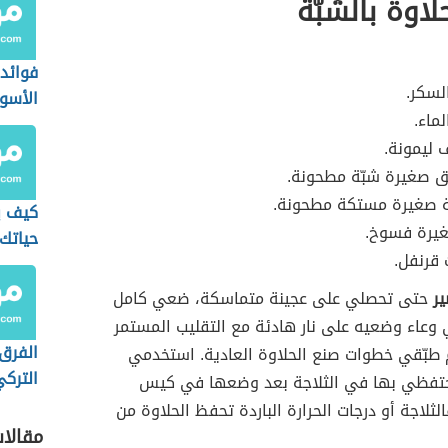
لاوة بالشبّة
فوائد
لسكر.
الأسو
ماء.
 ليمونة.
ق صغيرة شبّة مطحونة.
ة صغيرة مستكة مطحونة.
كيف ي
يرة فسوخ.
حياتك
قرنفل.
الإيجا
ير
حتى تحصلي على عجينة متماسكة، ضعي كامل
 وعاء وضعيه على نار هادئة مع التقليب المستمر
الفرق 
 طبّقي خطوات صنع الحلاوة العادية. استخدمي
الترك
احتفظي بها في الثلاجة بعد وضعها في كيس
لثلاجة أو درجات الحرارة الباردة تحفظ الحلاوة من
مقالا