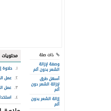
ذات صلة
محتويات
وصفة لإزالة
١
حلاوة إ
الشعر بدون ألم
٢
عمل الح
أسهل طرق
لإزالة الشعر دون
٣
عمل الح
ألم
٤
استخدام
إزالة الشعر بدون
ألم