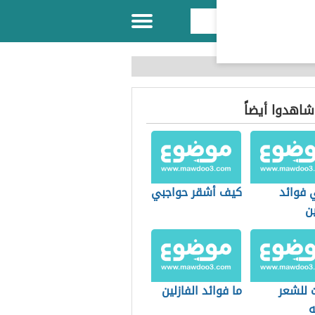
 شاهدوا أيضاً
 فوائد
كيف أشقر حواجبي
ين
 للشعر
ما فوائد الفازلين
ه