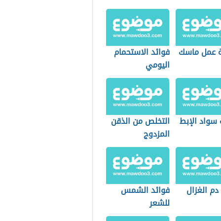
 عمل ماسك
فوائد الاستحمام
اليومي
 سواد الإبط
التخلص من الذقن
المزدوج
دم الغزال
فوائد الشمس
للشعر