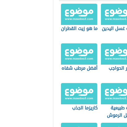
 غسل اليدين
ما هو زيت القطران
 الحواجب
أفضل مرطب شفاه
طبيعية
كاريزما الجذب
ل الرموش