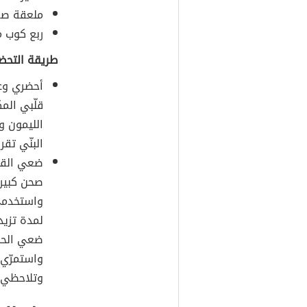
ملعقة صغي
ربع كوب م
طريقة التحض
أحضري وعا
قلّبي الم
الليمون و
البنّي تقريب
ضعي القلي
صحن كبير 
واستخدمي 
ضعي الحلا
واستمرّي 
وتلاحظي بأ