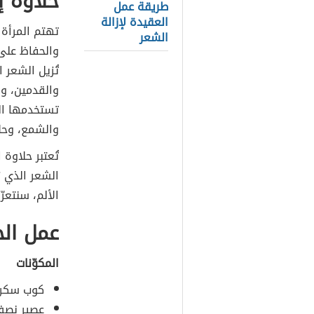
حلاوة إ
طريقة عمل
العقيدة لإزالة
تهتم المرأة 
الشعر
والحفاظ على 
تُزيل الشعر 
والقدمين، وا
تستخدمها الم
والشمع، وحل
تُعتبر حلاوة 
الشعر الذي ي
الألم، سنتعر
عمل الح
المكوّنات
كوب سكر 
عصير نصف