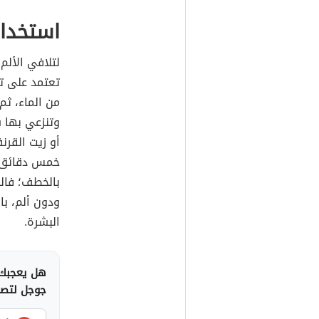
استخدام
لتلافي الألم
تعتمد على ت
من الماء، ثم
وتنزعي بها 
أو زيت القرن
خمس دقائق ق
بالخطف؛ فال
ودون ألم، با
البشرة.
هل يعجبك 
جوجل لتصلك