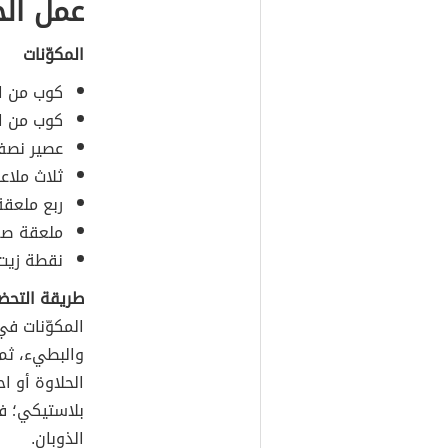
عمل الح
المكوّنات
كوب من ا
كوب من ال
عصير نصف
ثلاث ملاع
ربع ملعق
ملعقة صغ
نقطة زيت 
طريقة التحض
المكوّنات في
والبطيء، ثم
الحلاوة أو 
بلاستيكي؛ فا
الذوبان.