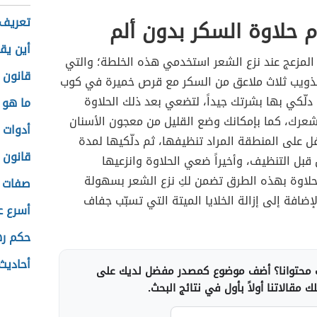
تعريف 
 حلاوة السكر بدون ألم
أين يق
 المزعج عند نزع الشعر استخدمي هذه الخلطة؛ والتي
قانون 
ذويب ثلاث ملاعق من السكر مع قرص خميرة في كوب
 دلّكي بها بشرتك جيداً، لتضعي بعد ذلك الحلاوة
ما هو ا
شعرك، كما بإمكانك وضع القليل من معجون الأسنان
أدوات 
فل على المنطقة المراد تنظيفها، ثم دلّكيها لمدة
قانون ن
بل التنظيف، وأخيراً ضعي الحلاوة وانزعيها
حلاوة بهذه الطرق تضمن لكِ نزع الشعر بسهولة
صفات ا
لإضافة إلى إزالة الخلايا الميتة التي تسبّب جفاف
أسرع ع
حكم ر
أحاديث
محتوانا؟ أضف موضوع كمصدر مفضل لديك على
 مقالاتنا أولاً بأول في نتائج البحث.