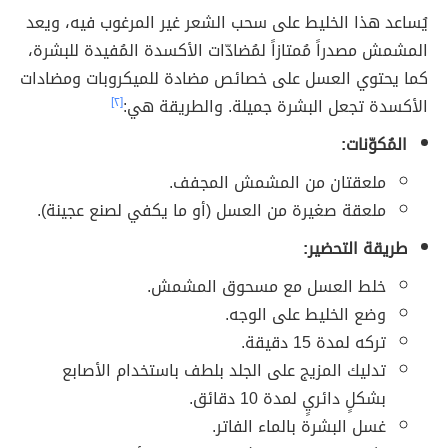
يُساعد هذا الخليط على سحب الشعر غير المرغوب فيه، ويعد
المشمش مصدراً مُمتازاً لمُضادّات الأكسدة المُفيدة للبشرة،
كما يحتوي العسل على خصائص مضادة للميكروبات ومضادات
الأكسدة تجعل البشرة جميلة. والطريقة هي:
[٢]
المُكوّنات:
ملعقتان من المشمش المجفف.
ملعقة صغيرة من العسل (أو ما يكفي لصنع عجينة).
طريقة التحضير:
خلط العسل مع مسحوق المشمش.
وضع الخليط على الوجه.
تركه لمدة 15 دقيقة.
تدليك المزيج على الجلد بلطف باستخدام الأصابع
بشكلٍ دائريٍ لمدة 10 دقائق.
غسل البشرة بالماء الفاتر.