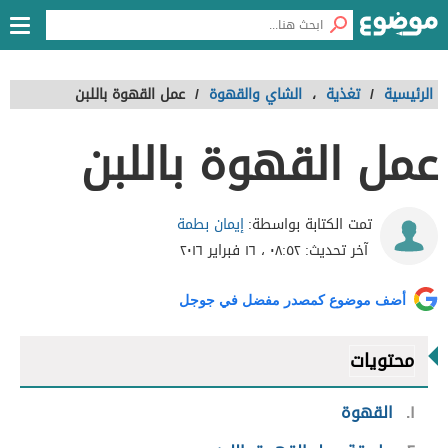
الرئيسية
/
تغذية
،
الشاي والقهوة
/
عمل القهوة باللبن
عمل القهوة باللبن
إيمان بطمة
تمت الكتابة بواسطة:
آخر تحديث:
٠٨:٥٢ ، ١٦ فبراير ٢٠١٦
أضف موضوع كمصدر مفضل في جوجل
محتويات
١
القهوة