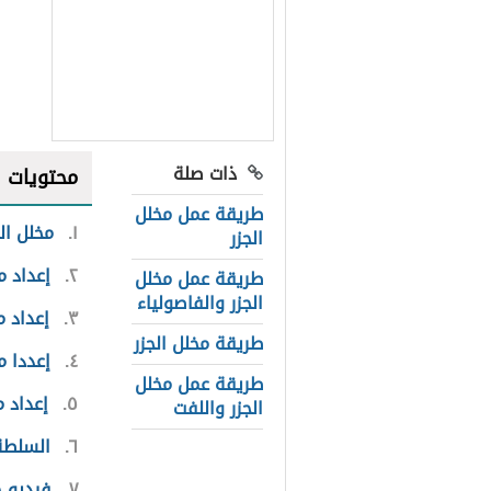
ذات صلة
محتويات
طريقة عمل مخلل
١
مخلل الج
الجزر
٢
إعداد م
طريقة عمل مخلل
الجزر والفاصولياء
٣
إعداد م
طريقة مخلل الجزر
٤
إعددا م
طريقة عمل مخلل
٥
إعداد م
الجزر واللفت
٦
السلطة
٧
فيديو 