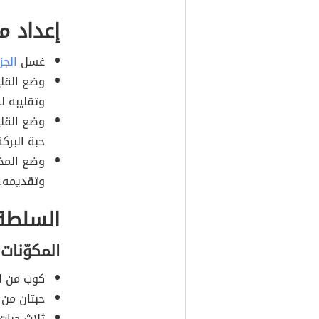
إعداد م
غسل
الجز
وضع القلي
وتقليبه ل
وضع القلي
حبة البرك
وضع المخل
وتقديمه.
السلطة 
المكوّنات
كوب من ال
حبتان من
ثلاث حبات