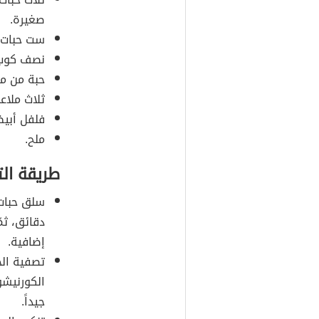
صغيرة.
ست حبات 
نصف كوب م
حبة من مخ
ثلاث ملاعق
فلفل أبي
ملح.
طريقة ال
سلق حبات 
دقائق، ثم
إضافية.
تصفية الخ
الكورنيشو
جيداً.