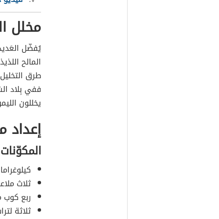
مخلل ال
يُفضّل العَد
المالح اللذي
طرق التخليل
ففي بِلاد الش
يخللون الليمو
إعداد م
المكوّنات
كيلوغرام
ثلاث ملاع
ربع كوب م
ثلاثة لترا