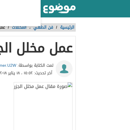
أكبر موقع عربي بالعالم
الرئيسية
/
فن الطهي
،
المخللات
/
عمل
عمل مخلل الج
mer.U2W
تمت الكتابة بواسطة:
آخر تحديث:
١٥:٥٢ ، ١٨ يناير ٢٠١٨