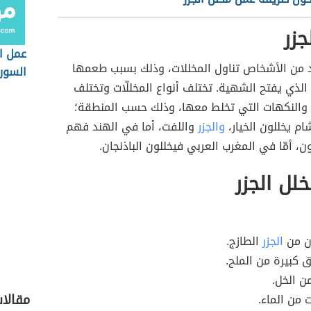
جزر
عمل ا
يد من الأشخاص تناول المخللات، وذلك بسبب طعمها
السور
ذ الذي يفتح الشهية. تختلف أنواع المخللّات وتختلف
 والنكهات التي تخلط معها، وذلك حسب المنطقة؛
ام يخللون الخيار،
والجزر
واللفت، أما في الهند فهم
ن، أمّا في المغرب العربي فيخللون الباذنجان.
خلل الجزر
ان من
الجزر
الطازج.
ق كبيرة من الملح.
ن الخل.
مقالا
ت من الماء.