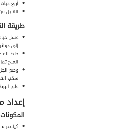
أربع حبات
القليل من 
طريقة ال
غسل حبا
إلى دوائر
خلط الماء
الملح تماما
وضع الجزر
سكب القلي
غلق البرط
إعداد م
المكونات
كيلوغرام