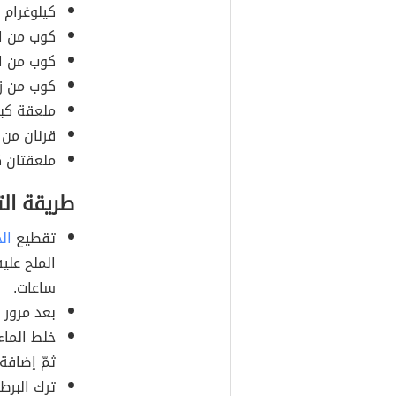
كيلوغرام
كوب من ال
كوب من ال
كوب من زي
ملعقة كبي
قرنان من ا
ملعقتان ك
طريقة ال
تقطيع
الج
الملح علي
ساعات.
بعد مرور 
خلط الماء
ثمّ إضافة 
ترك البرط