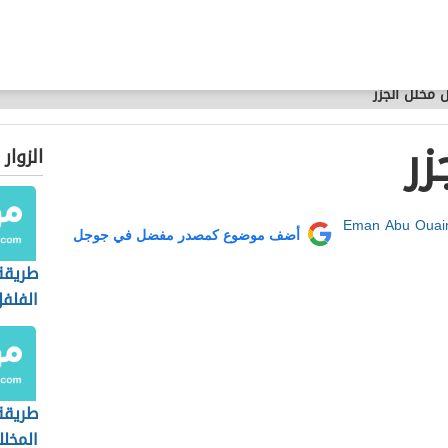
 مخلل الجزر
زر
الزوار
Eman Abu Ouai
أضف موضوع كمصدر مفضل في جوجل
طريقة
الفلفل
طريقة
المخلل