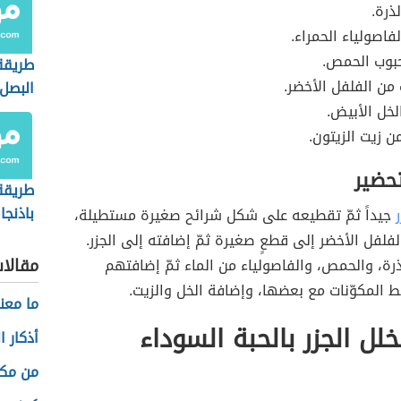
ذرة.
فاصولياء الحمراء.
حبوب الحمص.
طريقة
 من الفلفل الأخضر.
البصل
خل الأبيض.
ن زيت الزيتون.
تحضير
طريقة
باذنج
ر
جيداً ثمّ تقطيعه على شكل شرائح صغيرة مستطيلة،
فلفل الأخضر إلى قطعٍ صغيرة ثمّ إضافته إلى الجزر.
مقالا
رة، والحمص، والفاصولياء من الماء ثمّ إضافتهم
لط المكوّنات مع بعضها، وإضافة الخل والزيت.
ما معن
خلل الجزر بالحبة السوداء
أذكار ا
من مك