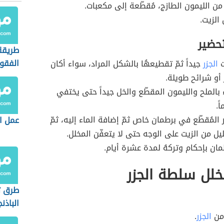
 من الليمون الطازج، مُقطّعة إلى مكعبات.
الزيت.
تحضير
طريقة
الفق
ت
الجزر
جيداً ثمّ تقطيعهُا بالشكل المراد، سواء أكان
 أو شرائح طويلة.
 بالملح والليمون المقطّع والخل جيداً حتى يختفي
ً.
 المُقطّع في برطمان خاص ثمّ إضافة الماء إليه، ثمّ
عمل ا
ل من الزيت على الوجه حتى لا يتعفّن المخلل.
مان بإحكام وتركهُ لمدة عشرة أيام.
خلل سلطة الجزر
طرق ت
الباذن
 من
الجزر
.