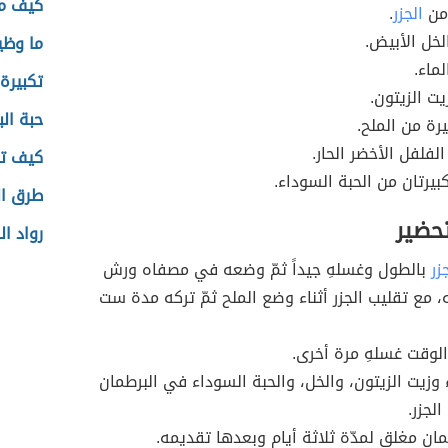
كيف ما
 من
الجزر
.
خل الأبيض.
ما وظي
ماء.
تكبيرة
ت الزيتون.
حبة ال
رة من الملح.
لفلفل الأخضر الحار.
كيف ت
بيرتان من الحبة السوداء.
طرق الر
تحضير
رواد ا
زر
بالطول وغسلهِ جيداً ثمّ وضعه في مصفاه ورش
ه، مع تقليب الجزر أثناء وضع الملح ثمّ تركه مدة ست
الوقت غسلهِ مرة أخرى.
 وزيت الزيتون، والخل، والحبة السوداء في البرطمان
الجزر.
مان مغلق لمدّة ثلاثة أيام وبعدها تقديمه.