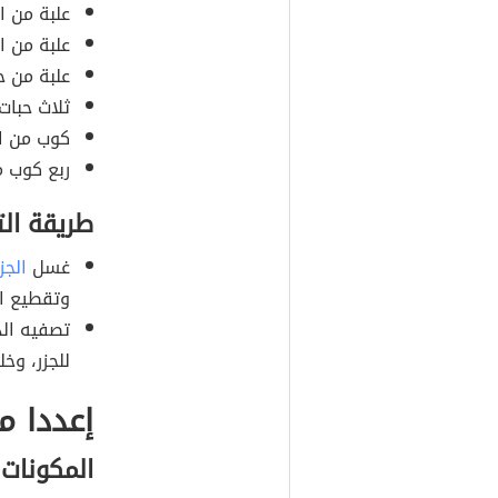
علبة من ال
علبة من ال
علبة من 
ثلاث حبات
كوب من ال
ربع كوب م
طريقة ال
غسل
الجز
وتقطيع ال
تصفيه الذ
للجزر، وخ
إعددا م
المكونات