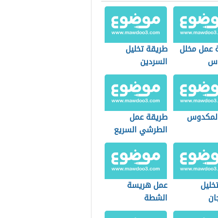
 عمل مخلل
طريقة تخليل
وس
السردين
لمكدوس
طريقة عمل
الطرشي السريع
خليل
عمل هريسة
جان
الشطة