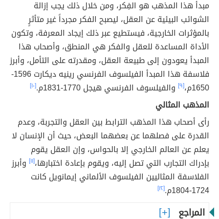
مبدأ هذا المذهب هو الفِكر، ومن خلال ذلك يجب إزالة
الشوائب البيئية عن العقل، ليصبح الفكر مجرداً غير متأثرٍ
بالمؤثرات الخارجية، فيستطيع عبر ذلك إيجاد المعرفة، وتكون
الأداة المساعدة للعقل والفكر هي المنطق، وأصحاب هذا
المبدأ يعودون إلى طبيعة العقل، ومقدرته على التأمل، وأبرز
فلاسفة هذا المبدأ الفيلسوف الفرنسي رينيه ديكارت 1596-
1650م،
[٩]
والفيلسوف الفرنسي هيجل 1770-1831م.
[١٠]
المذهب المثالي
رأى أصحاب هذا المذهب الترابط بين العقل والتجربة، وعدم
القدرة على فصلهما عن بعضهما البعض، حيث أن الإنسان لا
يعلم عن العالم الخارجي إلا بالحواس، وإن العقل يقوم
بإدراك التجارب التي تصل إليه، ويقوم بإعادة اختبارها،
[١١]
وأبرز
الفلاسفة المثاليين الفيلسوف الألماني إيمانويل كانت
1724-1804م.
[١٢]
المراجع