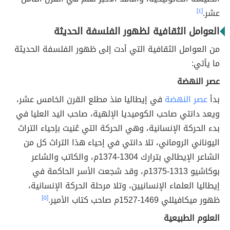
عشر.
[٤]
العوامل الثقافية لظهور الفلسفة الحديثة
من العوامل الثقافية التي أدت إلى ظهور الفلسفة الحديثة
ما يأتي:
عصر النهضة
بدأ
عصر النهضة
في إيطاليا منذ مطلع القرن الخامس عشر،
ويعد دانتي صاحب الكوميديا الإلهية، صاحب اليد العليا في
بدء الحركة الإنسانية، وهي الحركة التي عُنيت بإحياء التراث
اليوناني الروماني، تلا دانتي في إحياء هذا التراث كل من
الشاعر الإيطالي بترارك 1304-1374م، والكاتب والشاعر
بوكاشيو 1313-1375م، وقد شجعت الأسر الحاكمة في
إيطاليا العلماء الإنسانيين، وتلا مرحلة الحركة الإنسانية،
ظهور ميكافيللي 1469-1527م صاحب كتاب الأمير.
[٥]
العلوم الطبيعية