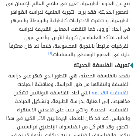
نتج عن العلوم الطبيعية، تغيير في ملامح العالم للإنسان في
العصور الحديثة، فقد برزت التجربة العلمية لدراسة الظواهر
الطبيعية، وانتشرت الاختراعات كالطباعة والبوصلة والمجهر
في أنحاء أوروبا، كما انتقضت المعايير القديمة لدراسة
العالم، فتأكد العلماء من كروية الأرض، وأصبح قبول
الفرضيات مرتبطاً بالتجربةِ المحسوسة، خلافاً لما كان معترفاً
عليه في العصور الوسطى بالمسلمات.
[٦]
تعريف الفلسفة الحديثة
يقصد بالفلسفة الحديثة، هي التطور الذي ظهر على دراسة
الفلسفة وانتقالها من طور الدراسة، ومناقشة المباحث
الفلسفية القديمة
التي أعاد الفلاسفة اليونانيين تشكيل
مذاهبها، إلى العناية بدراسة الطبيعة، وتشكيل المباحث
الفلسفية، الجديدة، والتي بنيت على قاعدتي الاستقراء
والقياس، كما قد كان للعلماء الإيطاليين الأثر الكبير في هذا
التطور، وقد قام كل من الفيلسوف الإنجليزي فرانسيس
بيكون والفيلسوف الفرنسي رينيه ديكارت، بأدوار كبيرة في