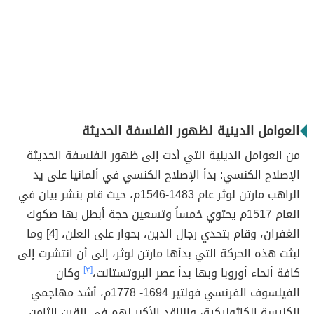
العوامل الدينية لظهور الفلسفة الحديثة
من العوامل الدينية التي أدت إلى ظهور الفلسفة الحديثة
الإصلاح الكنسي: بدأ الإصلاح الكنسي في ألمانيا على يد
الراهب مارتن لوثر عام 1483-1546م، حيث قام بنشر بيان في
العام 1517م يحتوي خمساً وتسعين حجة أبطل بها صكوك
الغفران، وقام بتحدي رجال الدين، بحوار على العلن، [4] وما
لبثت هذه الحركة التي بدأها مارتن لوثر، إلى أن انتشرت إلى
كافة أنحاء أوروبا وبها بدأ عصر البروتستانت،
[٣]
وكان
الفيلسوف الفرنسي فولتير 1694- 1778م، أشد مهاجمي
الكنيسة الكاثوليكية، والناقد الأكبر لهم في القرن الثامن