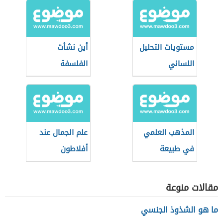
مستويات التحليل
أين نشأت
اللساني
الفلسفة
المذهب العلمي
علم الجمال عند
في طبيعة
أفلاطون
المعرفة
مقالات منوعة
ما هو الشذوذ الجنسي