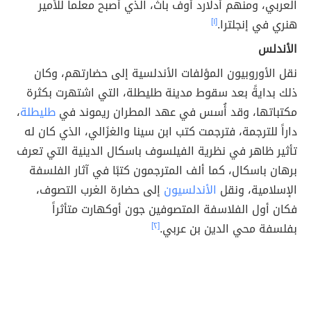
العربي، ومنهم أدلارد أوف باث، الذي أصبح معلماً للأمير
هنري في إنجلترا.
[١]
الأندلس
نقل الأوروبيون المؤلفات الأندلسية إلى حضارتهم، وكان
ذلك بدايةً بعد سقوط مدينة طليطلة، التي اشتهرت بكثرة
مكتباتها، وقد أُسس في عهد المطران ريموند في
طليطلة
،
داراً للترجمة، فترجمت كتب ابن سينا والغزَالي، الذي كان له
تأثير ظاهر في نظرية الفيلسوف باسكال الدينية التي تعرف
برهان باسكال، كما ألف المترجمون كتبًا في آثار الفلسفة
الإسلامية، ونقل
الأندلسيون
إلى حضارة الغرب التصوف،
فكان أول الفلاسفة المتصوفين جون أوكهارت متأثراً
بفلسفة محي الدين بن عربي.
[٢]