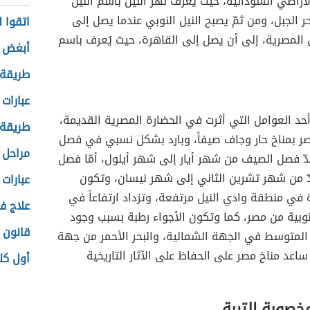
الأراضي السودانية، حيث يُعرف نهر النيل باسم النيل
حر الجبل، ومن ثمّ يصبح النيل النوبي عندما يصل إلى
اتقوا 
المصرية، إلى أن يصل إلى القاهرة، حيث يُعرف باسم
أبغض ا
طريقة 
عبارات
حد العوامل التي أثرت في الحضارة المصرية القديمة،
طريقة 
صر بمناخ حار وجاف صيفاً، وبارد بشكل نسبي في فصل
مراحل 
دّ فصل الصيف من شهر أيار إلى شهر أيلول، أمّا فصل
دّ من شهر تشرين الثاني إلى شهر نيسان، وتكون
عبارات
ة في منطقة وادي النيل مرتفعة، وتزداد ارتفاعاً في
علاج ف
وبية من مصر، كما وتكون الأجواء رطبة بسبب وجود
قانون 
 المتوسط في الجهة الشمالية، والبحر الأحمر من جهة
اعد مناخ مصر على الحفاظ على الآثار التاريخية
أول كل
خصوبة التربة