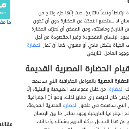
ة
ارتباطاً وثيقاً بالتاريخ، حيث إنّها جزء ونتاج من
نسان لا يستطيع التحدّث عن الحضارة دون أن تكون
ما مف
ن التاريخ وماهيّته، ومن الممكن أن نُعرّف الحضارة
جهود الإنسان المقصودة وغير المقصودة من أجل
الحياة بشكل مادي أو معنوي، كما أنّ ثمار
الحضارة
بوجود العامل التاريخي.
يام الحضارة المصرية القديمة
لحضارة المصرية
بالعوامل الجغرافية التي ساهمت
ك
الحضارة
، من خلال مقوماتها الطبيعية والبيئية، إلّا
رخين كان لديهم رأي مغاير لذلك، وهو أنّ الجغرافية
هي التي ساهمت في ظهور
الحضارة
المصرية القديمة،
الجغرافيا التاريخية وجود تفاعل ما بين الإنسان
تج عن هذا التفاعل حركة التاريخ وشكله وأحداثه،
مقالا