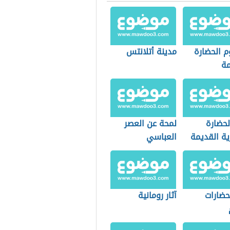
 الحضارة
مدينة أتلانتس
مة
لحضارة
لمحة عن العصر
ية القديمة
العباسي
حضارات
آثار رومانية