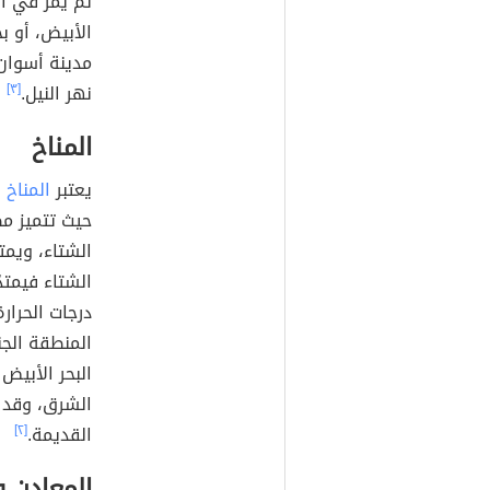
ثمّ يمرّ في 
الأبيض، أو ب
مدينة أسوان 
نهر النيل.
[٣]
المناخ
يعتبر
المناخ
أ
حيث تتميز م
الشتاء، ويمت
الشتاء فيمت
درجات الحرار
المنطقة الجن
البحر الأبيض
الشرق، وقد س
القديمة.
[٢]
المعادن و