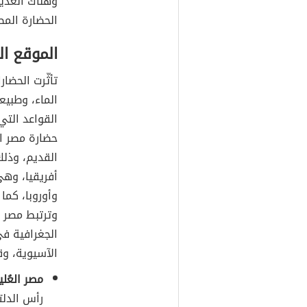
وهناك العدي
الحضارة الم
الموقع ا
تأثّرت الحضا
الماء، وطبيع
القواعد الت
حضارة مصر ال
القديم، وذلك
أفريقيا، وهي
وأوروبا، كما 
وترتبط مصر 
الجغرافية في
الآسيوية، و
مصر العُليا
رأس الدلتا