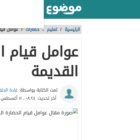
أكبر موقع عربي بالعالم
الرئيسية
/
تعليم
،
حضارات
/
عوامل قيام
عوامل قيام ا
القديمة
غادة الحلا
تمت الكتابة بواسطة:
آخر تحديث:
٠٨:٢٤ ، ١١ أغسطس ٢٠٢٢