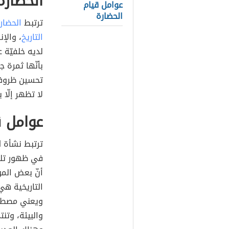
الحضارة
عوامل قيام
الحضارة
ترتبط
الحضار
التاريخ
، والإ
لديه خلفيّة ع
بأنّها ثمرة 
تحسين ظروف 
لا تظهر إلّا 
عوامل ق
ترتبط نشأة
ا
في ظهور تل
أنّ بعض المؤ
التاريخية 
ويعني مصطلح 
والبيئة، وتن