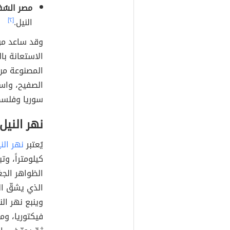
مصر السُف
النيل.
[٢]
وقد ساعد مو
الاستعانة با
المصنوعة من 
الصفيح، واس
سوريا وفلسط
نهر النيل
يُعتبر
نهر الن
الظواهر الجغ
الذي يشقّ ال
وينبع نهر ال
فيكتوريا، وم