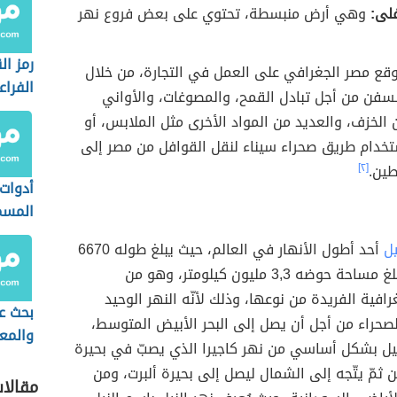
لى:
وهي أرض منبسطة، تحتوي على بعض فروع نهر
رمز ال
قع مصر الجغرافي على العمل في التجارة، من خلال
الفراع
لسفن من أجل تبادل القمح، والمصوغات، والأواني
الخزف، والعديد من المواد الأخرى مثل الملابس، أو
تخدام طريق صحراء سيناء لنقل القوافل من مصر إلى
ين.
[٢]
أدوات 
المسم
يل
أحد أطول الأنهار في العالم، حيث يبلغ طوله 6670
كيلومتراً، وتبلغ مساحة حوضه 3,3 مليون كيلومتر، وهو من
رافية الفريدة من نوعها، وذلك لأنّه النهر الوحيد
بحث ع
صحراء من أجل أن يصل إلى البحر الأبيض المتوسط،
والمع
نيل بشكل أساسي من نهر كاجيرا الذي يصبّ في بحيرة
الحضار
ن ثمّ يتّجه إلى الشمال ليصل إلى بحيرة ألبرت، ومن
مقالا