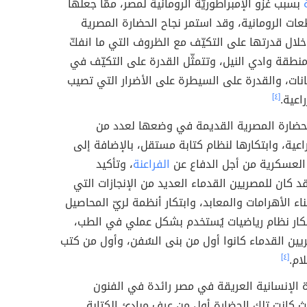
بسبب غزو الإمبراطوريّة الرومانية لمصر، ممّا جعلها
ات الرومانية، وقد استمر نجاح الحضارة المصرية
لال قدرتها على التكيّف مع الظروف التي ما انفكّ
نطقة وادي النيل، وتتمثّل القدرة على التكيّف في
ضانات، والقدرة على السيطرة على الأضرار التي تصيب
اعية.
[٤]
لحضارة المصرية القديمة في وضعها لعدد من
راعية، وابتكارها لنظام كتابة مستقل، بالإضافة إلى
 العسكرية من أجل الدفاع عن
الفراعنة
، وتأكيد
 كان للمصريين القدماء العديد من الإنجازات التي
اء الأهرامات والمعابد، وابتكار أنظمة لريّ المحاصيل
ابتكار نظام رياضيات يُستخدم بشكل عملي في الطب،
ريين القدماء كانوا أول من بنى السُفن، وأول من كتب
ام.
[٤]
ة الإنسانية العريقة في مصر رائدة في الفنون
ث كانت تلك الحضارة أول من عرف مبادئ الكتابة