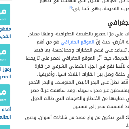
د من العوامل الأخرى التي ساهمت في ظهور
صرية القديمة، وهي كما يلي:
[١]
لجغرافي
مفهوم
رات على مرّ العصور بالطبيعة الجغرافية، ومنها مصادر
القدي
ة الأرض، حيث إنّ
الموقع الجغرافي
هو من أهم
ي تساعد على فهم الحضارات وخصائصها، بما فيها
قديمة، حيث أثّر الموقع الجغرافي لمصر على تاريخها
 لأنّها تقع في الجزء الشمالي الشرقي من قارة
رموز ا
 حلقة وصل بين القارات الثلاث: آسيا، وأفريقيا،
المصر
أنّها تطلّ على البحر الأبيض المتوسط، والبحر الأحمر،
بفلسطين عبر صحراء سيناء، وقد ساهمت عزلة مصر
 حمايتها من الأخطار والهجمات التي طالت الدول
قد انقسمت مصر إلى قسمين:
أقدم 
العالم
:
التي تتكون من وادٍ ممتد من شلالات أسوان، وحتى
.