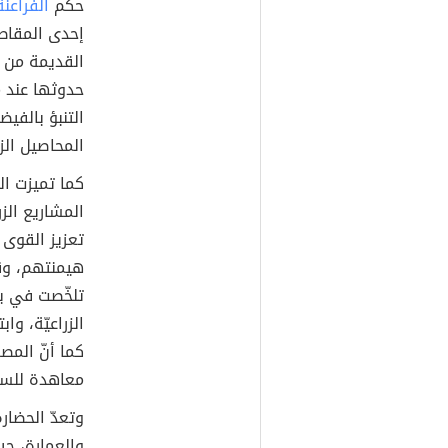
حكم
الفراعنة
إحدى المقاطع
القديمة من خ
حدوثها عند م
التنبؤ بالفي
المحاصيل الزر
كما تميزت ا
المشاريع الز
تعزيز القوى
هيمنتهم، وقد
تلخّصت في بن
الزراعيّة، و
كما أنّ المص
معاهدة للسل
وتعدّ الحضار
والعمارة، حي