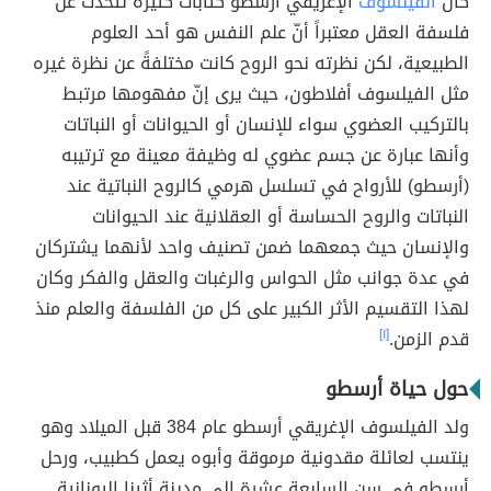
كان
الفيلسوف
الإغريقي أرسطو كتابات كثيرة تتحدث عن
فلسفة العقل معتبراً أنّ علم النفس هو أحد العلوم
الطبيعية، لكن نظرته نحو الروح كانت مختلفةً عن نظرة غيره
مثل الفيلسوف أفلاطون، حيث يرى إنّ مفهومها مرتبط
بالتركيب العضوي سواء للإنسان أو الحيوانات أو النباتات
وأنها عبارة عن جسم عضوي له وظيفة معينة مع ترتيبه
(أرسطو) للأرواح في تسلسل هرمي كالروح النباتية عند
النباتات والروح الحساسة أو العقلانية عند الحيوانات
والإنسان حيث جمعهما ضمن تصنيف واحد لأنهما يشتركان
في عدة جوانب مثل الحواس والرغبات والعقل والفكر وكان
لهذا التقسيم الأثر الكبير على كل من الفلسفة والعلم منذ
قدم الزمن.
[١]
حول حياة أرسطو
ولد الفيلسوف الإغريقي أرسطو عام 384 قبل الميلاد وهو
ينتسب لعائلة مقدونية مرموقة وأبوه يعمل كطبيب، ورحل
أرسطو في سن السابعة عشرة إلى مدينة أثينا اليونانية