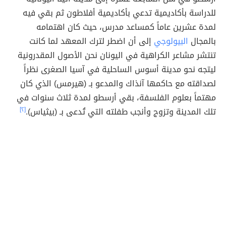
للدراسة بأكاديمية تدعي بأكاديمية أفلاطون ثم بقي فيه
لمدة عشرين عاماً كمساعد مدرس، حيث كان اهتمامه
بالمجال
البيولوجي
إلى أن اضطر لترك المعهد لما كانت
تنتشر مشاعر الكراهية في اليونان نحن الأصول المقدرونية
ليتجه نحو مدينة أسوس الساحلية في آسيا الصغرى نظراً
لصداقته مع حاكمها آنذاك والمدعو بـ (هيرمس) الذي كان
مهتماً بعلوم الفلسفة، بقي أرسطو لمدة ثلاث سنوات في
تلك المدينة وتزوج وأنجب طفلته التي تُدعى بـ (بيثياس).
[٢]