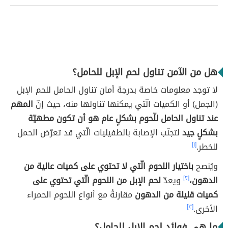
هل من الآمن تناول لحم الإبل للحامل؟
لا توجد معلومات خاصة بدرجة أمان تناول الحامل للحم الإبل
(الجمل) أو الكميات الّتي يمكنها تناولها منه، حيث إنّ
المهم
عند تناول الحامل للّحوم بشكلٍ عام هو أن تكون مطهيّة
بشكلٍ جيد
لتجنّب الإصابة بالطفيليات الّتي قد تعرّض الحمل
للخطر.
[١]
ويُنصح
باختيار اللحوم الّتي لا تحتوي على كميات عالية من
الدهون،
[٢]
ويعدّ
لحم الإبل من اللحوم الّتي تحتوي على
كميات قليلة من الدهون
مقارنةً مع أنواع اللحوم الحمراء
الأخرى.
[٣]
ما هي فوائد لحم الإبل للحامل؟