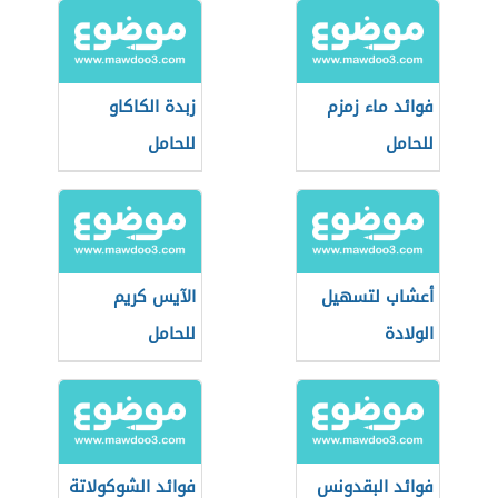
فوائد ماء زمزم
زبدة الكاكاو
للحامل
للحامل
أعشاب لتسهيل
الآيس كريم
الولادة
للحامل
فوائد البقدونس
فوائد الشوكولاتة