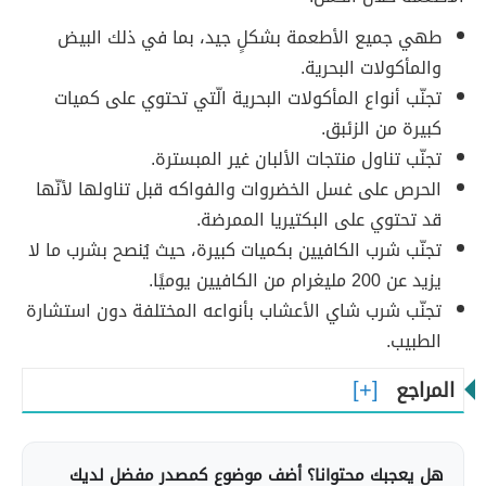
طهي جميع الأطعمة بشكلٍ جيد، بما في ذلك البيض
والمأكولات البحرية.
تجنّب أنواع المأكولات البحرية الّتي تحتوي على كميات
كبيرة من الزئبق.
تجنّب تناول منتجات الألبان غير المبسترة.
الحرص على غسل الخضروات والفواكه قبل تناولها لأنّها
قد تحتوي على البكتيريا الممرضة.
تجنّب شرب الكافيين بكميات كبيرة، حيث يُنصح بشرب ما لا
يزيد عن 200 مليغرام من الكافيين يوميًا.
تجنّب شرب شاي الأعشاب بأنواعه المختلفة دون استشارة
الطبيب.
المراجع
هل يعجبك محتوانا؟ أضف موضوع كمصدر مفضل لديك