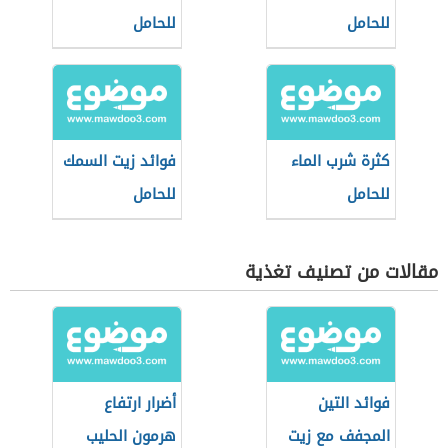
للحامل
للحامل
كثرة شرب الماء
فوائد زيت السمك
للحامل
للحامل
مقالات من تصنيف تغذية
فوائد التين
أضرار ارتفاع
المجفف مع زيت
هرمون الحليب