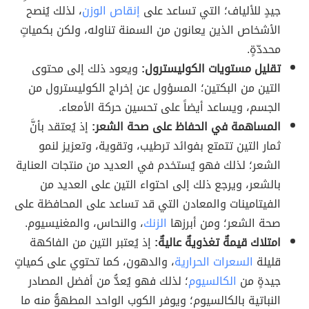
جيدٍ للألياف؛ التي تساعد على
إنقاص الوزن
، لذلك يُنصح
الأشخاص الذين يعانون من السمنة تناوله، ولكن بكمياتٍ
محددّةٍ.
تقليل مستويات الكوليسترول:
ويعود ذلك إلى محتوى
التين من البكتين؛ المسؤول عن إخراج الكوليسترول من
الجسم، ويساعد أيضاً على تحسين حركة الأمعاء.
المساهمة في الحفاظ على صحة الشعر:
إذ يُعتقد بأنَّ
ثمار التين تتمتع بفوائد ترطيب، وتقوية، وتعزيز لنمو
الشعر؛ لذلك فهو يُستخدم في العديد من منتجات العناية
بالشعر، ويرجع ذلك إلى احتواء التين على العديد من
الفيتامينات والمعادن التي قد تساعد على المحافظة على
صحة الشعر؛ ومن أبرزها
الزنك
، والنحاس، والمغنيسيوم.
امتلاك قيمةٌ تغذويةٌ عاليةٌ:
إذ يُعتبر التين من الفاكهة
قليلة
السعرات الحرارية
، والدهون، كما تحتوي على كمياتٍ
جيدةٍ من
الكالسيوم
؛ لذلك فهو يُعدُّ من أفضل المصادر
النباتية بالكالسيوم؛ ويوفر الكوب الواحد المطهوُّ منه ما