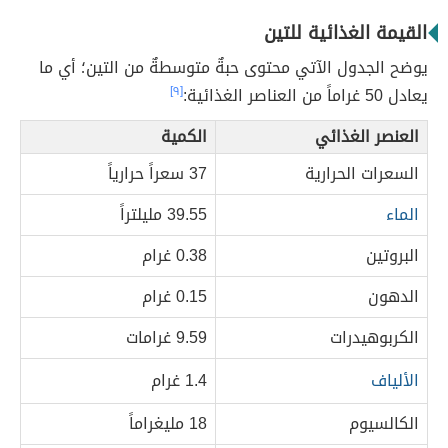
القيمة الغذائية للتين
يوضح الجدول الآتي محتوى حبةٌ متوسطةٌ من التين؛ أي ما
يعادل 50 غراماً من العناصر الغذائية:
[٩]
العنصر الغذائي
الكمية
السعرات الحرارية
37 سعراً حرارياً
الماء
39.55 مليلتراً
البروتين
0.38 غرام
الدهون
0.15 غرام
الكربوهيدرات
9.59 غرامات
الألياف
1.4 غرام
الكالسيوم
18 مليغراماً