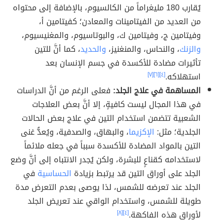
يُقارب 180 مليغراماً من الكالسيوم، بالإضافة إلى محتواه
من العديد من الفيتامينات والمعادن؛ كفيتامين أ،
وفيتامين ج، وفيتامين ك، والبوتاسيوم، والمغنيسيوم،
والزنك
، والنحاس، والمنغنيز،
والحديد
، كما أنَّ للتين
تأثيرات مضادة للأكسدة في جسم الإنسان بعد
استهلاكه.
[٤]
[٦]
[٧]
المساهمة في علاج الجلد:
فعلى الرغم من أنَّ الدراسات
في هذا المجال ليست كافيةٍ، إلا أنَّ بعض العلاجات
الشعبية تتضمن استخدام التين في علاج بعض الحالات
الجلدية؛ مثل:
الإكزيما
، والبهاق، والصدفية، ويُعدُّ غنى
التين بالمواد المضادة للأكسدة سبباً في جعله ملائماً
لاستخدامه كقناعٍ للبشرة، ولكن يُجدر الانتباه إلى أنَّ وضع
الجلد على أوراق التين قد يرتبط بزيادة
الحساسية
في
الجلد عند تعرضه للشمس، لذا يوصى بعدم التعرض مدة
طويلة للشمس، واستخدام الواقي عند تعريض الجلد
لأوراق هذه الفاكهة.
[٤]
[٨]