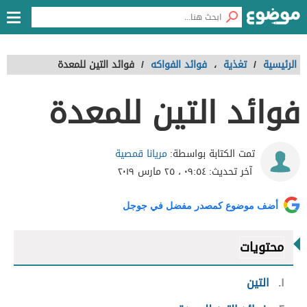
الرئيسية
/
تغذية
،
فوائد الفواكه
/
فوائد التين للمعدة
فوائد التين للمعدة
مريانا قمصية
تمت الكتابة بواسطة:
آخر تحديث:
٠٩:٥٤ ، ٢٥ مارس ٢٠١٩
أضف موضوع كمصدر مفضل في جوجل
محتويات
١
التين