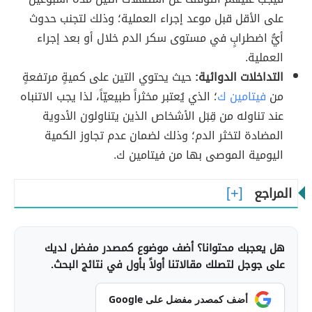
على الأقل قبل موعد إجراء العملية؛ وذلك لتجنب حدوث
أيُّ اضطرابٍ في مستوى سكر الدم خلال أو بعد إجراء
العملية.
التداخلات الدوائية:
حيث يحتوي التين على كميةٍ مرتفعةٍ
من
فيتامين ك
؛ الذي يُعتبر مخثراً طبيعيّاً، لذا يجب الاتنباه
عند تناوله من قِبَل الأشخاص الذين يتناولون الأدوية
المضادة لتخثر الدم؛ وذلك لضمان عدم تجاوز الكمية
اليومية الموصى بها من فيتامين ك.
المراجع
هل يعجبك محتوانا؟ أضف موضوع كمصدر مفضل لديك
على جوجل لتصلك مقالاتنا أولاً بأول في نتائج البحث.
أضف كمصدر مفضل على Google