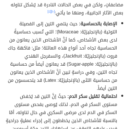
مضاعفاتٍ، ولكن في بعض الحالات النادرة قد يُشكل تناوله
بعض الآثار الجانبية، ومنها ما يأتي:
[١٠]
[٤]
الإصابة بالحساسية:
حيث ينتمي التين إلى الفصيلة
التوتية (بالإنجليزيّة: Moraceae)؛ التي تُسبب حساسيةً
لدى بعض الأشخاص، كما أنَّ الأشخاص الذين يعانون من
الحساسية تجاه أحد أنواع هذه العائلة؛ مثل: فاكهة جاك
فروت (بالإنجليزيّة: Jackfruit)، والسفرجل الهندي
(بالإنجليزيّة: Sugar-apple) قد يعانون أيضاً من حساسية
تجاه التين، وفي دراسةٍ تبين أنَّ الأشخاص الذين يعانون
من حساسية اللثى (بالإنجليزيّة: Latex) قد يتحسسون من
التين أيضاً.
احتمالية تقليل سكر الدم:
حيثُ إنَّ التين قد يُخفض
مستوى السكر في الدم، لذلك يُوصى بفحص مستوى
السكر في الدم لدى مرضى السكري في حال تناوله، أمّا
بالنسبة للأشخاص الذين يخططون إلى إجراء عمليةٍ جراحيةٍ
فيجب عليهم التوقف عن استهلاك التين مدّة أسبوعين