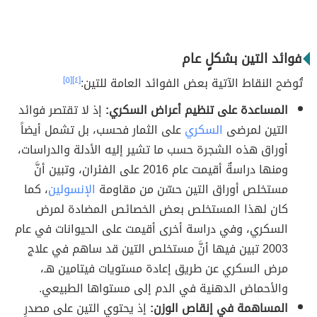
فوائد التين بشكلٍ عام
تُوضح النقاط الآتية بعض الفوائد العامة للتين:
[٤]
[٥]
المساعدة على تنظيم أعراض السكري:
إذ لا تقتصر فوائد
التين لمرضى
السكري
على الثمار فحسب، بل تشمل أيضاً
أوراق هذه الشجرة حسب ما تشير إليه الأدلة والدراسات،
ومنها دراسةٌ أقيمت عام 2016 على الفئران، وتبين أنَّ
مستخلص أوراق التين حسّن من مقاومة
الإنسولين
، كما
كان لهذا المستخلص بعض الخصائص المضادة لمرض
السكري، وفي دراسة أخرى أقيمت على الحيوانات في عام
2003 تبين فيها أنَّ مستخلص التين قد ساهم في علاج
مرض السكري عن طريق إعادة مستويات فيتامين هـ،
والأحماض الدهنية في الدم إلى مستواها الطبيعي.
المساهمة في إنقاص الوزن:
إذ يحتوي التين على مصدرٍ