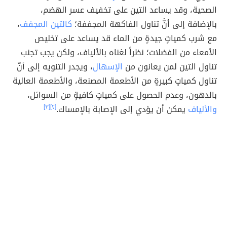
الصحية، وقد يساعد التين على تخفيف عسر الهضم،
بالإضافة إلى أنَّ تناول الفاكهة المجففة؛
كالتين المجفف
،
مع شرب كمياتٍ جيدةٍ من الماء قد يساعد على تخليص
الأمعاء من الفضلات؛ نظراً لغناه بالألياف، ولكن يجب تجنب
تناول التين لمن يعانون من
الإسهال
، ويجدر التنويه إلى أنّ
تناول كمياتٍ كبيرةٍ من الأطعمة المصنعة، والأطعمة العالية
بالدهون، وعدم الحصول على كمياتٍ كافيةٍ من السوائل،
والألياف
يمكن أن يؤدي إلى الإصابة بالإمساك.
[٢]
[٣]