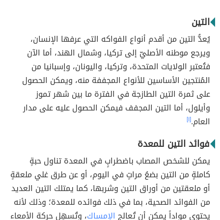
التين
يُعدُّ التين من أقدم أنواع الفواكه التي عرفها الإنسان،
ويرجع موطنه الأصليّ إلى تركيا، وشمال الهند، أما الآن
فتُعتبر الولايات المتحدة، وتركيا، واليونان، وإسبانيا من
المُنتجين الأساسين للأنواع المجففة منه، ويمكن الحصول
على ثمرة التين الطازجة في الفترة ما بين شهر تموز
وأيلول، أما التين المجفف فيمكن الحصول عليه على مدار
العام.
[١]
فوائد التين للمعدة
يمكن للشخص المصاب باضطرابٍ في المعدة تناول حبةٍ
كاملةٍ من التين بضعُ مراتٍ في اليوم، أو عن طرق غلي ملعقةٍ
أو ملعقتين من أوراق التين وشربها، كما يمتلك التين العديد
من الفوائد الصحية، بما في ذلك فوائده للمعدة؛ وذلك لأنه
يحتوي مواداً يمكن أن تُعالج
الإمساك
، وتُسهِل حركة الأمعاء