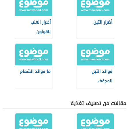
أضرار التين
أضرار العنب
للقولون
فوائد التين
ما فوائد الشمام
المجفف
مقالات من تصنيف تغذية