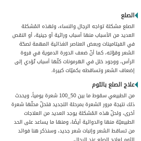
الصلع
الصلع مشكلة تواجه الرجال والنساء، ولهذه المُشكلة
العديد من الأسباب منها أسباب وراثية أو جينية، أو النقص
في الفيتامينات وبعض العناصر الغذائية المهمة لصحّة
الشعر وقوّته، كما أنّ ضعف الدورة الدموية في فروة
الرأس، ووجود خلل في الهرمونات كلّها أسباب تُؤدي إلى
إضعاف الشعر وتساقطه بكميّات كبيرة.
علاج الصلع بالثوم
من الطبيعي سقوط ما بين 50_100 شعرة يومياً، ويحدث
ذلك نتيجة مرور الشعرة بمرحلة التجديد فتحلّ محلّها شعرة
أخرى، ولحلّ هذه المُشكلة يوجد العديد من العلاجات
الطبيعيّة منها والدوائية أيضًا، ومنها ما يساعد على الحد
من تساقط الشعر وإنبات شعر جديد، وسنذكر هنا فوائد
الثوم لعلاج الصلع عند الرجال.