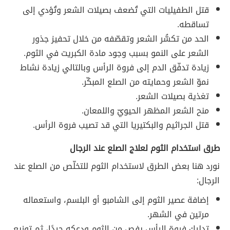
قتل الطفيليات التي تُضعف بصيلات الشعر وتُؤدي إلى
تساقطه.
الحد من تكسُّر الشعر وتقصّفه من خلال تحفيز جذور
الشعر على النمو بسبب وجود مادة الكبريت في الثوم.
زيادة تدفّق الدم إلى فروة الرأس وبالتالي زيادة نشاط
نموّ الشعر وحمايته من الصلع المبكّر.
تغذية بصيلات الشعر.
منح الشعر المظهر الحيويّ واللمعان.
قتل الجراثيم والبكتيريا التي قد تصيب فروة الرأس.
طرق استخدام الثوم لعلاج الصلع عند الرجال
نورد هنا بعض الطرق لاستخدام الثوم للتخلّص من الصلع عند
الرجال:
إضافة عصير الثوم إلى الشامبو أو البلسم، واستعماله
مرتين في الشهر.
تدليك فروة الرأس بفص من الثوم ودعكه جيدًا، ثم توزيع