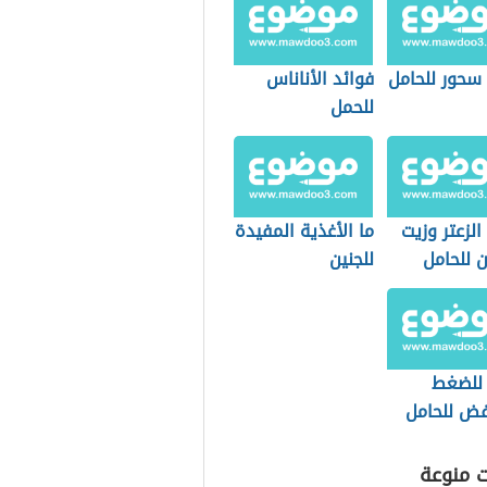
سحور للحامل
فوائد الأناناس
للحمل
الزعتر وزيت
ما الأغذية المفيدة
ن للحامل
للجنين
 للضغط
فض للحامل
ت منوعة