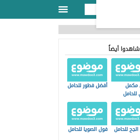
 شاهدوا أيضاً
 مكمل
أفضل فطور للحامل
 للحامل
الجح للحامل
فول الصويا للحامل