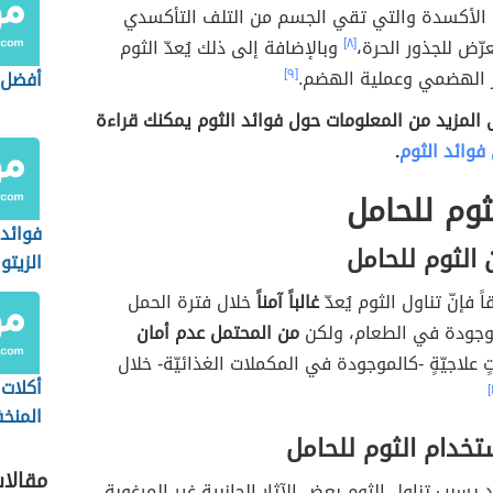
الأكسدة والتي تقي الجسم من التلف التأكسدي
عرّض للجذور الحرة،
[٨]
وبالإضافة إلى ذلك يُعدّ الثوم
از الهضمي وعملية الهضم.
[٩]
أفضل 
 المزيد من المعلومات حول فوائد الثوم يمكنك قراءة
فوائد الثوم
.
لثوم للحامل
فوائد 
 الثوم للحامل
الزيتو
ً فإنّ تناول الثوم يُعدّ
غالباً آمناً
خلال فترة الحمل
موجودة في الطعام، ولكن
من المحتمل عدم أمان
تٍ علاجيّةٍ -كالموجودة في المكملات الغذائيّة- خلال
أكلات
المنخ
تخدام الثوم للحامل
مقالا
 يسبب تناول الثوم بعض الآثار الجانبية غير المرغوبة،