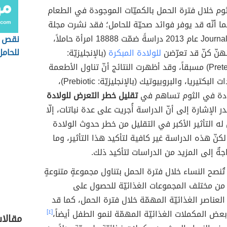
الثوم خلال فترة الحمل بالكميّات الموجودة في الطعام
ا أنّه قد يوفر فوائد صحيّة للحامل؛ فقد نشرت مجلة
Journal of Nutrition عام 2013 دراسةً ضمّت 18888 امرأة حاملاً،
نقص ف
للحامل
للولادة المبكرة
(بالإنجليزيّة:
Preterm Delivery) مسبقاً، وقد أظهرت النتائج أنّ تناول الأطعمة
الغنيّة بمضادات البكتيريا، والبروبيوتيك (بالإنجليزيّة: Prebiotic)،
ودة في الثوم تساهم في
تقليل خطر التعرض للولادة
در الإشارة إلى أنّ الدراسة أُجريت على عدة نباتات، إلّا
 له التأثير الأكبر في التقليل من خطر حدوث الولادة
كنّ هذه الدراسة غير كافية لتأكيد هذا التأثير، وما
جةٌ إلى المزيد من الدراسات لتأكيد ذلك.
تُنصح النساء خلال فترة الحمل بتناول مجموعةٍ متنوعةٍ
من مختلف المجموعات الغذائيّة للحصول على
العناصر الغذائيّة المهمّة خلال فترة الحمل، كما قد
ض المكملات الغذائيّة المهمّة لنمو الطفل أيضاً،
[٤]
مقالا