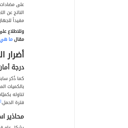
على مضادات 
الناتج عن الت
مفيداً للجه
وللاطلاع على
مقال
ما هي 
أضرار ا
درجة أمان
كما ذُكر سابقا
بالكميات ال
تناوله بكميّا
فترة الحمل.
[١]
محاذير اس
بشكلٍ عام قد