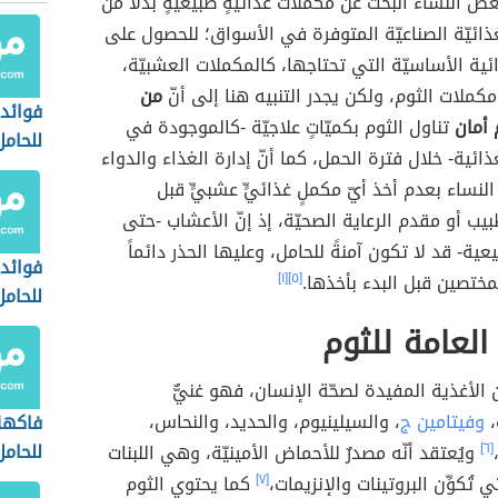
ض النساء البحث عن مكملات غذائيّةٍ طبيعيّةٍ بدلاً من
ذائيّة الصناعيّة المتوفرة في الأسواق؛ للحصول على
ائية الأساسيّة التي تحتاجها، كالمكملات العشبيّة،
ملات الثوم، ولكن يجدر التنبيه هنا إلى أنّ
من
فوائد 
 أمان
تناول الثوم بكميّاتٍ علاجيّة -كالموجودة في
للحام
ائية- خلال فترة الحمل، كما أنّ إدارة الغذاء والدواء
التاسع
صح النساء بعدم أخذ أيّ مكملٍ غذائيٍّ عشبيٍّ قبل
يب أو مقدم الرعاية الصحيّة، إذ إنّ الأعشاب -حتى
ية- قد لا تكون آمنةً للحامل، وعليها الحذر دائماً
فوائد
ختصين قبل البدء بأخذها.
[٥]
[١]
للحامل
 العامة للثوم
ن الأغذية المفيدة لصحّة الإنسان، فهو غنيٌّ
،
وفيتامين ج
، والسيلينيوم، والحديد، والنحاس،
فاكهة
للحامل
[٦]
ويُعتقد أنّه مصدرٌ للأحماض الأمينيّة، وهي اللبنات
ي تُكوِّن البروتينات والإنزيمات،
[٧]
كما يحتوي الثوم