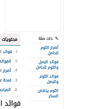
ذات صلة
محتويات
أضرار الثوم
١
فوائد ا
للحامل
٢
الفوائد
فوائد البصل
والثوم للحامل
٣
أضرار ا
فوائد الثوم
٤
لمحة ع
والبصل
٥
المراجع
الثوم يخفض
السكر
فوائد ا