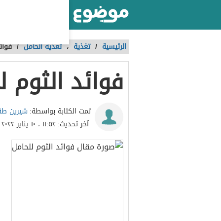
أكبر موقع عربي بالعالم
الرئيسية
/
تغذية
،
تغذية الحامل
/
فوائ
فوائد الثوم ل
شيرين طق
تمت الكتابة بواسطة:
آخر تحديث:
١١:٥٢ ، ١٠ يناير ٢٠٢٢