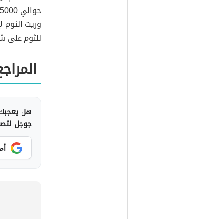
حوالي 5000 عام،
وزيت الثوم ل
للثوم على ش
المراجع
هل يعجبك 
جوجل لتصلك
أض