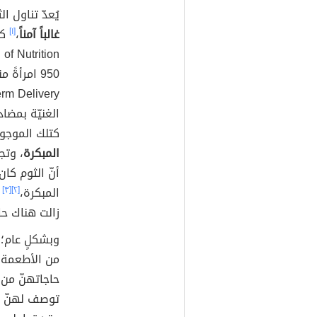
يُعدّ تناول 
غالباً آمناً
،
[١]
كم
950 امرأةً منهنّ كنّ قد تعرّضن
كتلك الموج
المبكرة
، وتج
أنّ الثوم كان
المبكرة،
[٢]
[٣]
ل
زالت هناك حا
وبشكلٍ عام؛ 
من الأطعمة 
حاجاتهنّ من 
توصف لهنّ بع