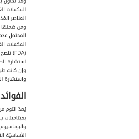
وقد تحاول بع
المكملات الغ
العناصر الغذ
ومن ضمنها مك
المحتمل عدم
المكملات الغذ
(FDA) تن
استشارة الطب
وإن كانت طبيع
واستشارة الم
الفوائد
يُعدّ الثوم م
بفيتامينات ب
والبوتاسيوم،
الأساسيّة الت