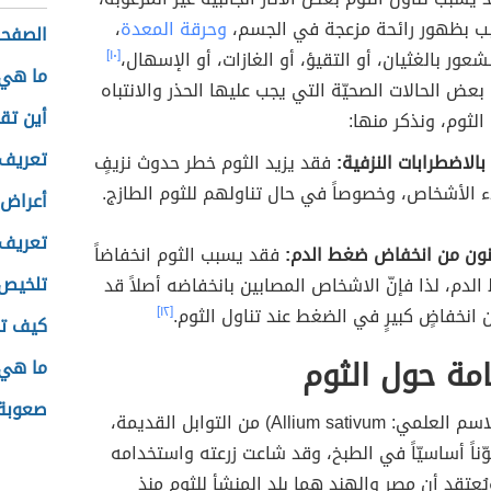
بب بظهور رائحة مزعجة في الجسم،
وحرقة المعدة
،
الصفحة
عور بالغثيان، أو التقيؤ، أو الغازات، أو الإسهال،
[١٠]
ما هي 
 بعض الحالات الصحيّة التي يجب عليها الحذر والانتباه
أين تقع
الثوم، ونذكر منها:
تعريف 
بالاضطرابات النزفية:
فقد يزيد الثوم خطر حدوث نزيفٍ
 الأشخاص، وخصوصاً في حال تناولهم للثوم الطازج.
أعراض 
تعريف 
نون من انخفاض ضغط الدم:
فقد يسبب الثوم انخفاضاً
تلخيص 
دم، لذا فإنّ الاشخاص المصابين بانخفاضه أصلاً قد
 انخفاضٍ كبيرٍ في الضغط عند تناول الثوم.
[١٢]
كيف تز
مة حول الثوم
ما هي 
صعوبة ا
يُعدّ الثوم (الاسم العلمي: Allium sativum) من التوابل القديمة،
وّناً أساسيّاً في الطبخ، وقد شاعت زرعته واستخدامه
يُعتقد أن مصر والهند هما بلد المنشأ للثوم منذ