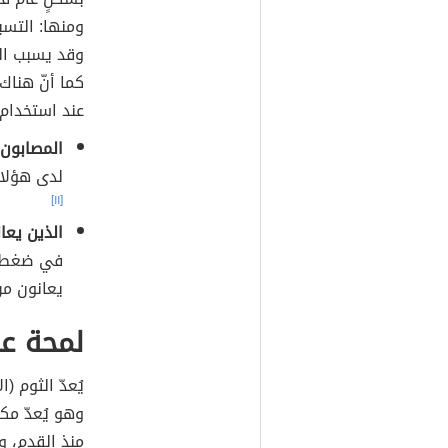
ومنها: التس
وقد يسبب الش
كما أنّ هناك
عند استخدام 
المصابون 
لدى هؤلاء
[١١]
الذين يعا
في ضغط ال
يعانون من
لمحة عا
وهو يُعدّ مك
منذ القدم، و