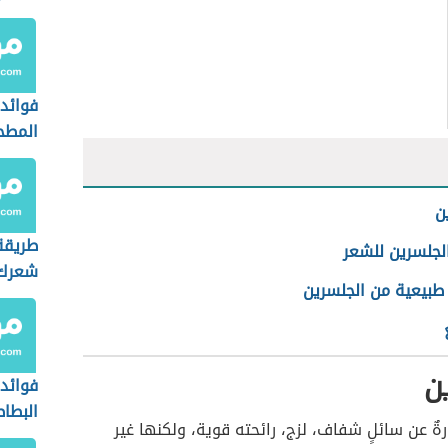
فوائد 
المطح
ن
طريقة
لجلسرين للشعر
شعرك ل
طبيعية من الجلسرين
ن
فوائد 
البطا
ةٌ عن سائلٍ شفاف، لزج، رائحته قوية، ولكنها غير