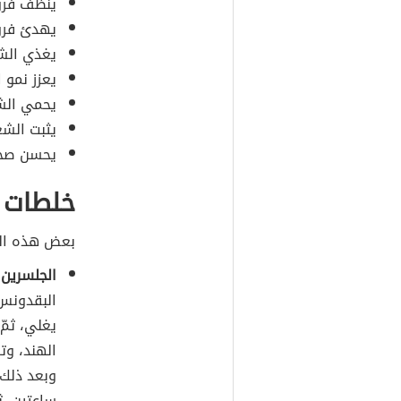
ينظف فرو
يهدئ فرو
يغذي الش
يعزز نمو 
يحمي الش
يثبت الشع
يحسن صحة
خلطات 
بعض هذه ال
الجلسرين 
البقدونس 
يغلي، ثمّ
الهند، وتر
وبعد ذلك 
ساعتين، ثم