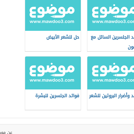
د الجلسرين السائل مع
حل للشعر الأبيض
مون
د وأضرار البروتين للشعر
فوائد الجلسرين للبشرة
عن موض