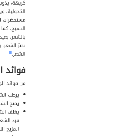
كريهة، يذوب
الكحولية، وي
مستحضرات ال
النسيج، كما 
بالشعر، بعيد
تضرّ الشعر،
الشعر.
[١]
فوائد ا
من فوائد الج
يرطب الشع
يمنح الشع
يغلف الشع
فرد الشعر
المزيج ال