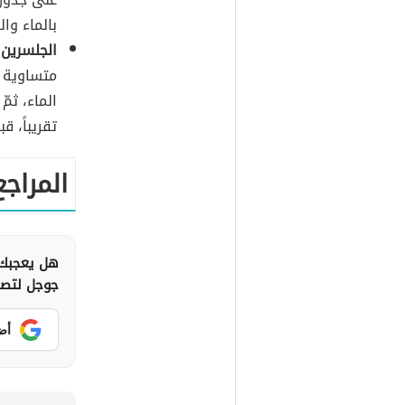
بالماء وال
الجلسرين 
متساوية م
الماء، ثم
تقريباً، ق
المراجع
هل يعجبك 
جوجل لتصلك
أض