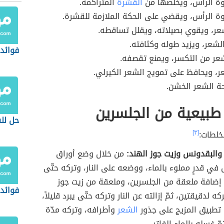
ة الرأس، ويخلصها من
القشرة
المتراكمة.
ة الرأس، ويقضي على الحكة الملازمة للقشرة.
عر، ويقوي بصيلاته، ويقلل تساقطه.
الشعر، ويزيد طوله وكثافته.
فوائد 
عر من التكسر، ويمنع تقصفه.
ر، ويحافظ على تمويج الشعر الكيرلي.
 الشعر الخشن.
طبيعية من الجلسرين
حل لل
خلطات:
[٣]
والبقدونس وزيت جوز الهند:
من خلال وضع أوراق
في قدرٍ مملوء بالماء، ووضعه على النار، وتركه حتّى
 إضافة ملعقة من الجلسرين، وملعقة من زيت جوز
فوائد 
كه لدقيقتين، ثمّ إزالته عن النار وتركه حتّى يبرد قليلاً،
تطبيق المزيج على جذور
الشعر
وأطرافه، وتركه مدّة
ّ غسله بالماء الفاتر.