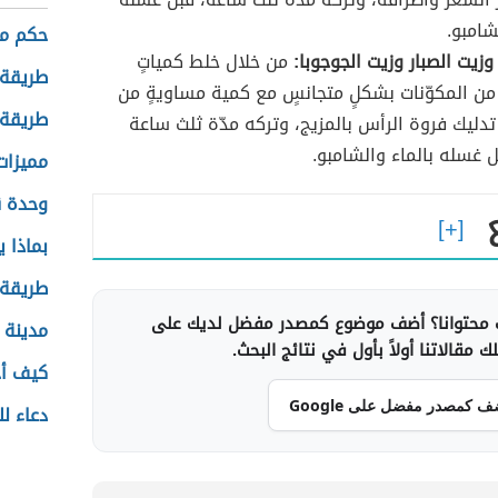
شامبو.
حكم م
وزيت الصبار وزيت الجوجوبا:
من خلال خلط كمياتٍ
طريقة 
ن المكوّنات بشكلٍ متجانسٍ مع كمية مساويةٍ من
طريقة 
ّ تدليك فروة الرأس بالمزيج، وتركه مدّة ثلث ساعة
بل غسله بالماء والشامبو.
مميزات
وحدة ق
بماذا 
طريقة 
محتوانا؟ أضف موضوع كمصدر مفضل لديك على
مدينة 
 مقالاتنا أولاً بأول في نتائج البحث.
كيف أح
ف كمصدر مفضل على Google
دعاء ل