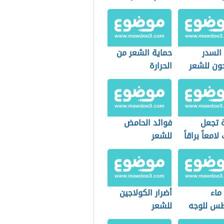
السدر
حماية الشعر من
ون للشعر
الحرارة
 تجعل
فوائد الحامض
امعاً براقاً
للشعر
ماء
أضرار الكولاجين
طس للوجه
للشعر