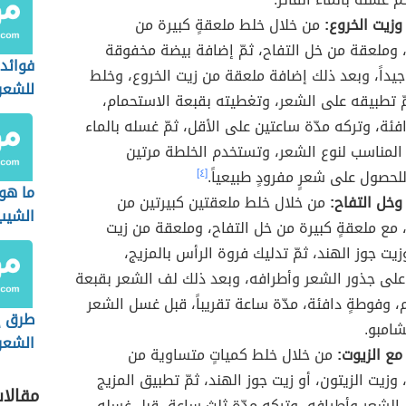
وزيت الخروع:
من خلال خلط ملعقةٍ كبيرة من
 وملعقة من خل التفاح، ثمّ إضافة بيضة مخفوقة
فوائد
جيداً، وبعد ذلك إضافة ملعقة من زيت الخروع، وخلط
للشعر
مّ تطبيقه على الشعر، وتغطيته بقبعة الاستحمام،
ئة، وتركه مدّة ساعتين على الأقل، ثمّ غسله بالماء
المناسب لنوع الشعر، وتستخدم الخلطة مرتين
للحصول على شعرٍ مفرودٍ طبيعياً.
[٤]
ما هو
وخل التفاح:
من خلال خلط ملعقتين كبيرتين من
الشيب
 مع ملعقةٍ كبيرة من خل التفاح، وملعقة من زيت
زيت جوز الهند، ثمّ تدليك فروة الرأس بالمزيج،
لى جذور الشعر وأطرافه، وبعد ذلك لف الشعر بقبعة
، وفوطةٍ دافئة، مدّة ساعة تقريباً، قبل غسل الشعر
طرق إ
شامبو.
الشعر
مع الزيوت:
من خلال خلط كمياتٍ متساوية من
وزيت الزيتون، أو زيت جوز الهند، ثمّ تطبيق المزيج
مقالا
الشعر وأطرافه، وتركه مدّة ثلث ساعة، قبل غسله