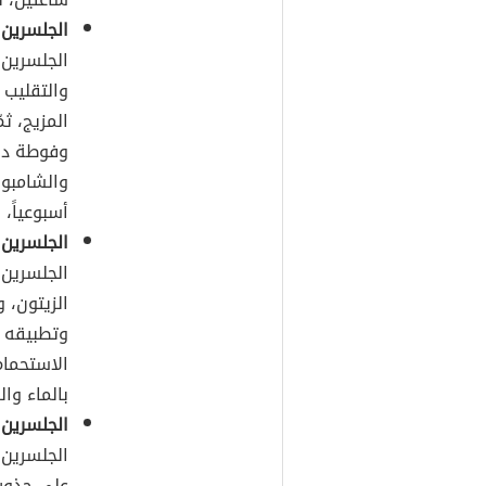
الجلسرين 
الجلسرين،
والتقليب 
المزيج، ث
وفوطة داف
والشامبو 
أسبوعياً، 
الجلسرين 
الجلسرين،
الزيتون، و
وتطبيقه ع
الاستحمام
بالماء وال
الجلسرين 
الجلسرين، 
على جذور 