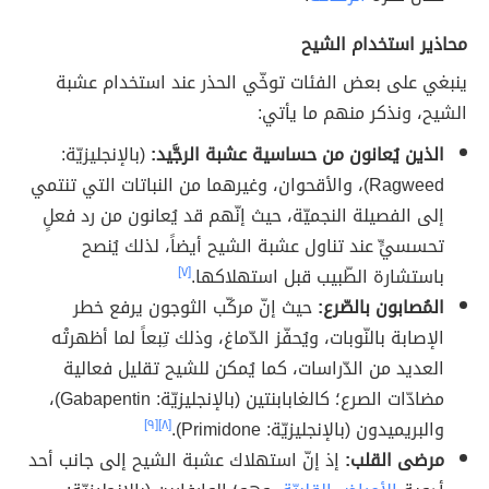
محاذير استخدام الشيح
ينبغي على بعض الفئات توخّي الحذر عند استخدام عشبة
الشيح، ونذكر منهم ما يأتي:
الذين يُعانون من حساسية عشبة الرجَّيد:
(بالإنجليزيّة:
Ragweed)، والأقحوان، وغيرهما من النباتات التي تنتمي
إلى الفصيلة النجميّة، حيث إنّهم قد يُعانون من رد فعلٍ
تحسسيٍّ عند تناول عشبة الشيح أيضاً، لذلك يُنصح
باستشارة الطّبيب قبل استهلاكها.
[٧]
المُصابون بالصّرع:
حيث إنّ مركّب الثوجون يرفع خطر
الإصابة بالنّوبات، ويُحفّز الدّماغ، وذلك تِبعاً لما أظهرتْه
العديد من الدّراسات، كما يُمكن للشيح تقليل فعالية
مضادّات الصرع؛ كالغابابنتين (بالإنجليزيّة: Gabapentin)،
والبريميدون (بالإنجليزيّة: Primidone).
[٨]
[٩]
مرضى القلب:
إذ إنّ استهلاك عشبة الشيح إلى جانب أحد