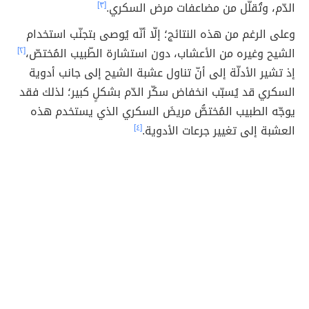
الدّم، وتُقلّل من مضاعفات مرض السكري.
[٣]
وعلى الرغم من هذه النتائج؛ إلّا أنّه يُوصى بتجنّب استخدام
الشيح وغيره من الأعشاب، دون استشارة الطّبيب المُختصّ،
[٢]
إذ تشير الأدلّة إلى أنّ تناول عشبة الشيح إلى جانب أدوية
السكري قد يُسبّب انخفاض سكّر الدّم بشكلٍ كبير؛ لذلك فقد
يوجّه الطبيب المُختصُّ مريضَ السكري الذي يستخدم هذه
العشبة إلى تغيير جرعات الأدوية.
[٤]