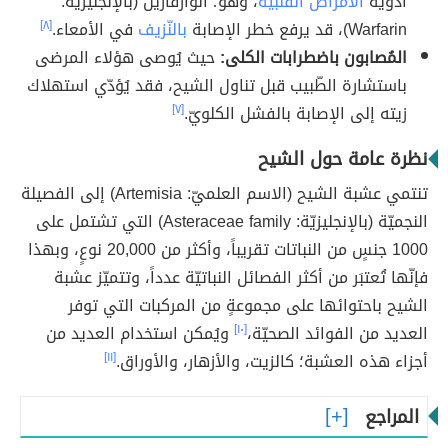
أدوية
الأمراض القلبيّة
، وهو؛ الوارفارين (بالإنجليزيّة:
Warfarin)، قد يرفع خطر الإصابة
بالنّزيف
في الأمعاء.
[٨]
المُصابون باضطرابات الكلى:
حيث يُوصى هؤلاء المرضى
باستشارة الطّبيب قبل تناول الشيح، فقد يُؤدّي استهلاك
زيته إلى الإصابة بالفشل الكلويّ.
[٧]
نظرة عامة حول الشيح
تنتمي عشبة الشيح (الاسم العلميّ: Artemisia) إلى الفصيلة
النجميّة (بالإنجليزيّة: Asteraceae family) التي تشتمل على
1000 جنسٍ من النباتات تقريباً، وأكثر من 20,000 نوعٍ، وبهذا
فإنّها تُعتبَر من أكثر الفصائل النباتيّة عدداً، وتتميّز عشبة
الشيح باحتوائها على مجموعةٍ من المركبات التي توفر
العديد من الفوائد الصحيّة،
[١٠]
ويُمكن استخدام العديد من
أجزاء هذه العشبة؛ كالزيت، والأزهار، والأوراق.
[١١]
المراجع