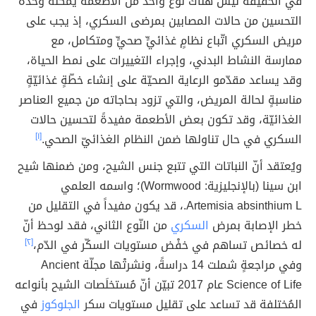
في الحقيقة ليس هناك نوعٌ واحدٌ من الأطعمة يمكنه وحده
التحسين من حالات المصابين بمرضى السكري، إذ يجب على
مريض السكري اتّباع نظامٍ غذائيٍّ صحيٍّ ومتكامل، مع
ممارسة النشاط البدني، وإجراء التغييرات على نمط الحياة،
وقد يساعد مقدّمو الرعاية الصحيّة على إنشاء خطّةٍ غذائيّةٍ
مناسبةٍ لحالة المريض، والتي تزود بحاجاته من جميع العناصر
الغذائيّة، وقد تكون بعض الأطعمة مفيدةً لتحسين حالات
السكري في حال تناولها ضمن النظام الغذائيّ الصحي.
[١]
ويُعتقد أنّ النباتات التي تتبع جنس الشيح، ومن ضمنها شيح
ابن سينا (بالإنجليزية: Wormwood)؛ واسمه العلمي
Artemisia absinthium L.، قد يكون مفيداً في التقليل من
خطر الإصابة بمرض
السكري
من النّوع الثاني، فقد لوحظ أنّ
له خصائص تساهم في خفْض مستويات السكّر في الدّم،
[٢]
وفي مراجعةٍ شملت 14 دراسةً، ونشرتْها مجلّة Ancient
Science of Life عام 2017 تبيّن أنّ مُستخلَصات الشيح بأنواعه
المُختلفة قد تساعد على تقليل مستويات سكر
الجلوكوز
في