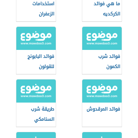
ما هي فوائد
استخدامات
الكركديه
الزعفران
فوائد شرب
فوائد البابونج
الكمون
للقولون
فوائد المرقدوش
طريقة شرب
السنامكي