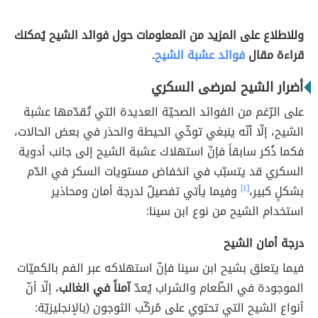
وللاطلاع على المزيد من المعلومات حول فوائد الشيح يُمكنك
قراءة مقال
فوائد عشبة الشيح
.
أضرار الشيح لمرضى السكري
على الرّغم من الفوائد الصحيّة العديدة التي تُقدّمها عشبة
الشيح، إلّا أنّه ينبغي توخّي الحيطة والحذر في بعض الحالات،
فكما ذُكر سابقاً فإنّ استهلاك عشبة الشيح إلى جانب أدوية
السكري قد يتسبّب في انخفاض مستويات السكر في الدّم
بشكلٍ كبير،
[٤]
وفيما يأتي تفصيلٌ لدرجة أمان ومحاذير
استخدام الشيح من نوع ابن سينا:
درجة أمان الشيح
فيما يتعلق بشيح ابن سينا فإنّ استهلاكه عبر الفم بالكميّات
الموجودة في الطّعام والشراب يُعدّ
آمناً في الغالب
، إلّا أنّ
أنواع الشيح التي تحتوي على مُركّب الثوجون (بالإنجليزيّة: