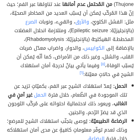
Thujone)
من المُحتمل عدم أمانها
عند تناولها عبر الفم؛ حيث
إنّ هذا المُركّب يُمكن أن يُسبّب العديد من المخاطر الصحيّة،
مثل: الفشل الكلويّ،
والأرق
، والقيء، ونوبات
الصرع
(بالإنجليزيّة: Epileptic seizure)، ومتلازمة انحلال العضلات
المخططـة الهيكليـّة (بالإنجليزيّة: Rhabdomyolysis)،
بالإضافة إلى
الكوابيس
، والدوار، واضراب معدّل ضربات
القلب، والشلل، وغير ذلك من الأمراض، كما أنّه يُمكن أن
يُسبّب الوفاة،
[٥]
وفيما يأتي بيانٌ لدرجة أمان استهلاك
الشيح في حالاتٍ معيّنة:
[٦]
الحمل:
يُعدّ استهلاك الشيح عبر الفم، بكميّاتٍ تزيد عن
تلك الموجودة في الطّعام، خلال فترة
الحمل
غير آمنٍ في
الغالب
، ويعود ذلك لاحتمالية احتوائه على مُركّب الثوجون
الذي قد يَضرّ الرّحم، والجنين.
الرضاعة الطبيعيّة:
يُوصى بتجنّب استهلاك الشيح للمرضع؛
وذلك لعدم توفّر معلوماتٍ كافيةٍ عن مدى أمان استهلاكه
خلال فترة
الرضاعة
.