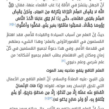
أنَّ الجهل ينتشرُ في الأُمّة إذا غاب العُلماء عنها، فقال:
(إنَّ
اللَّهَ لا يَقْبِضُ العِلْمَ انْتِزَاعًا يَنْتَزِعُهُ مِنَ العِبَادِ، ولَكِنْ يَقْبِضُ
العِلْمَ بقَبْضِ العُلَمَاءِ، حتَّى إذَا لَمْ يُبْقِ عَالِمًا اتَّخَذَ النَّاسُ
رُؤُوسًا جُهَّالًا، فَسُئِلُوا فأفْتَوْا بغيرِ عِلْمٍ، فَضَلُّوا وأَضَلُّوا).
[١٠]
[١١]
حيثُ إنّ العلم من أسباب السيادة والقيادة للأُمم، فقد اهتمَّ
المُسلمون في العُصورالأولى بالعلم؛ وهذا الشيء جعلهم
في مُقدمة الأُمم، وفي هذا دعوةٌ لجميع المُسلمين في كُلّ
زمانٍ ومكان إلى الاهتمام بطلب العلم بجميع أشكاله؛ من
علم شرعي وعلم دنيوي.
[١٢]
العلم النافع ينفع صاحبه بعد الموت
بيّن النبيّ -عليه الصلاةُ والسلام- أنَّ العلم النافع من الأعمال
التي تلحق الإنسان بعد موته، لقوله:
(إِذَا مَاتَ الإنْسَانُ
انْقَطَعَ عنْه عَمَلُهُ إِلَّا مِن ثَلَاثَةٍ: إِلَّا مِن صَدَقَةٍ جَارِيَةٍ، أَوْ عِلْمٍ
يُنْتَفَعُ بِهِ، أَوْ وَلَدٍ صَالِحٍ يَدْعُو له).
[١٣]
[١٤]
حيثُ إنَّ العلم النافع ينتفع به النّاس حال حياته وبعد موته،