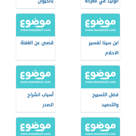
الوليد في معركة
بالحيوان
اليرموك
ابن سينا تفسير
قصص عن الغفلة
الاحلام
فضل التسبيح
أسباب انشراح
والتحميد
الصدر