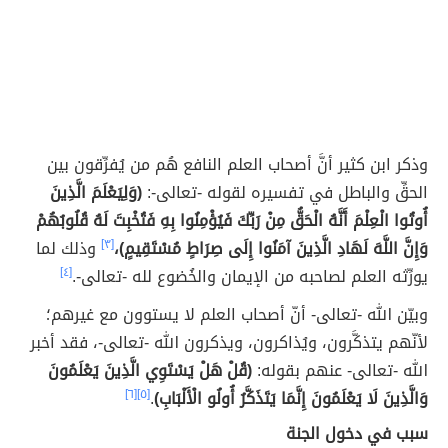
وذكر ابن كثير أنَّ أصحاب العلم النافع هُم من يُفرِّقون بين
الحقِّ والباطل في تفسيره لقوله -تعالى-:
(وَلِيَعْلَمَ الَّذِينَ
أُوتُوا الْعِلْمَ أَنَّهُ الْحَقُّ مِنْ رَبِّكَ فَيُؤْمِنُوا بِهِ فَتُخْبِتَ لَهُ قُلُوبُهُمْ
وَإِنَّ اللَّهَ لَهَادِ الَّذِينَ آمَنُوا إِلَى صِرَاطٍ مُسْتَقِيمٍ)،
[٣]
وذلك لما
يورِّثه العلم لصاحبه من الإيمان والخُضوع لله -تعالى-.
[٤]
وبيّن الله -تعالى- أنّ أصحاب العلم لا يستوون مع غيرهم؛
لأنّهم يتذكَّرون، ويُذاكرون، ويذكرون الله -تعالى-، فقد أخبر
الله -تعالى- عنهم بقوله:
(قُلْ هَلْ يَسْتَوِي الَّذِينَ يَعْلَمُونَ
وَالَّذِينَ لَا يَعْلَمُونَ إِنَّمَا يَتَذَكَّرُ أُولُو الْأَلْبَابِ)
.
[٥]
[٦]
سبب في دخول الجنة