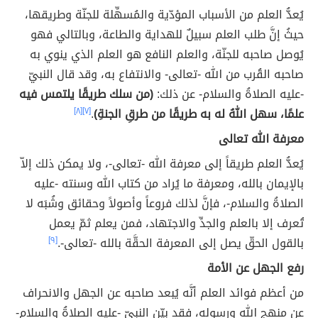
يُعدُّ العلم من الأسباب المؤدّية والمُسهِّلة للجنّة وطريقها،
حيثُ إنَّ طلب العلم سبيلٌ للهداية والطاعة، وبالتالي فهو
يُوصل صاحبه للجنّة، والعلم النافع هو العلم الذي ينوي به
صاحبه القُرب من الله -تعالى- والانتفاع به، وقد قال النبيّ
-عليه الصلاةُ والسلام- عن ذلك:
(من سلك طريقًا يلتمس فيه
علمًا، سهل اللهُ له به طريقًا من طرقِ الجنةِ)
.
[٧]
[٨]
معرفة الله تعالى
يُعدُّ العلم طريقاً إلى معرفة الله -تعالى-، ولا يمكن ذلك إلاّ
بالإيمان بالله، ومعرفة ما يُراد من كتاب الله وسنته -عليه
الصلاةُ والسلام-، فإنَّ لذلك فروعاً وأصولاً وحقائق وشُبَه لا
تُعرف إلا بالعلم والجدِّ والاجتهاد، فمن يعلم ثمّ يعمل
بالقول الحقّ يصل إلى المعرفة الحقَّة بالله -تعالى-.
[٩]
رفع الجهل عن الأمة
من أعظم فوائد العلم أنَّه يُبعد صاحبه عن الجهل والانحراف
عن منهج الله ورسوله، فقد بيّن النبيّ -عليه الصلاةُ والسلام-