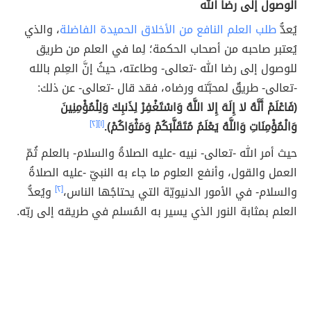
الوصول إلى رضا الله
يُعدُّ
طلب العلم النافع من الأخلاق الحميدة الفاضلة
، والذي
يُعتبر صاحبه من أصحاب الحكمة؛ لِما في العلم من طريق
للوصول إلى رضا الله -تعالى- وطاعته، حيثُ إنَّ العِلم بالله
-تعالى- طريقٌ لمحبَّته ورضاه، فقد قال -تعالى- عن ذلك:
(فَاعْلَمْ أَنَّهُ لا إِلَهَ إِلا اللَّهُ وَاسْتَغْفِرْ لِذَنبِكَ وَلِلْمُؤْمِنِينَ
وَالْمُؤْمِنَاتِ وَاللَّهُ يَعْلَمُ مُتَقَلَّبَكُمْ وَمَثْوَاكُمْ).
[١]
[٢]
حيث أمر الله -تعالى- نبيه -عليه الصلاةُ والسلام- بالعلم ثُمّ
العمل والقول، وأنفع العلوم ما جاء به النبيّ -عليه الصلاةُ
والسلام- في الأمور الدنيويّة التي يحتاجُها الناس،
[٢]
ويُعدُّ
العلم بمثابة النور الذي يسير به المُسلم في طريقه إلى ربّه.