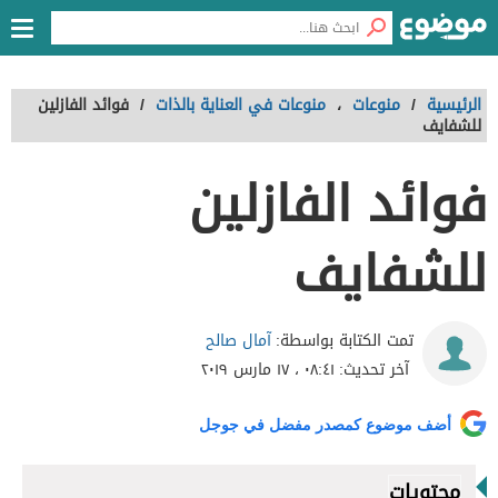
الرئيسية
/
منوعات
،
منوعات في العناية بالذات
/
فوائد الفازلين
للشفايف
فوائد الفازلين
للشفايف
آمال صالح
تمت الكتابة بواسطة:
آخر تحديث:
٠٨:٤١ ، ١٧ مارس ٢٠١٩
أضف موضوع كمصدر مفضل في جوجل
محتويات