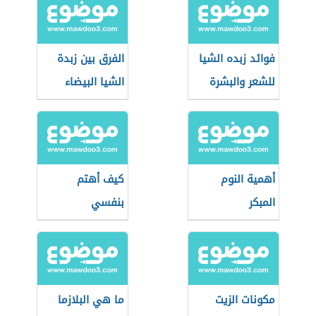
فوائد زبده الشيا
الفرق بين زبدة
للشعر والبشرة
الشيا البيضاء
والصفراء
أهمية النوم
كيف أهتم
المبكر
بنفسي
مكونات الزيت
ما هي البلازما