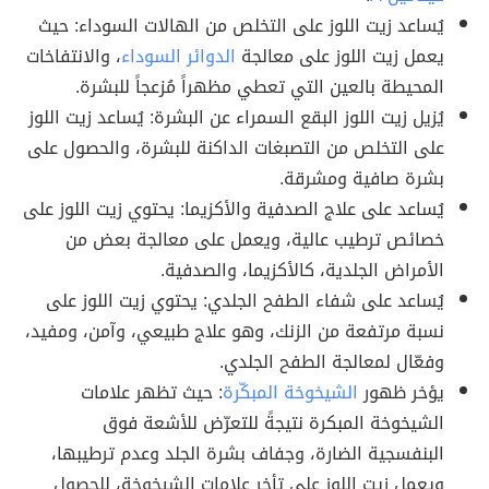
يُساعد زيت اللوز على التخلص من الهالات السوداء: حيث
يعمل زيت اللوز على معالجة
الدوائر السوداء
، والانتفاخات
المحيطة بالعين التي تعطي مظهراً مُزعجاً للبشرة.
يُزيل زيت اللوز البقع السمراء عن البشرة: يُساعد زيت اللوز
على التخلص من التصبغات الداكنة للبشرة، والحصول على
بشرة صافية ومشرقة.
يُساعد على علاج الصدفية والأكزيما: يحتوي زيت اللوز على
خصائص ترطيب عالية، ويعمل على معالجة بعض من
الأمراض الجلدية، كالأكزيما، والصدفية.
يُساعد على شفاء الطفح الجلدي: يحتوي زيت اللوز على
نسبة مرتفعة من الزنك، وهو علاج طبيعي، وآمن، ومفيد،
وفعّال لمعالجة الطفح الجلدي.
يؤخر ظهور
الشيخوخة المبكّرة
: حيث تظهر علامات
الشيخوخة المبكرة نتيجةً للتعرّض للأشعة فوق
البنفسجية الضارة، وجفاف بشرة الجلد وعدم ترطيبها،
ويعمل زيت اللوز على تأخر علامات الشيخوخة، للحصول