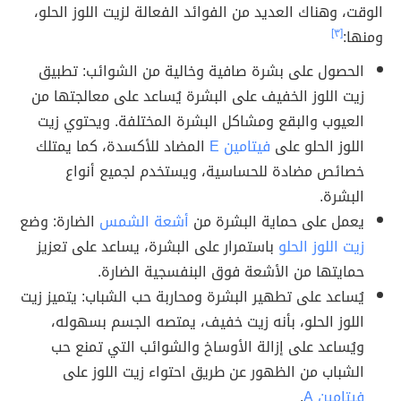
الوقت، وهناك العديد من الفوائد الفعالة لزيت اللوز الحلو،
ومنها:
[٣]
الحصول على بشرة صافية وخالية من الشوائب: تطبيق
زيت اللوز الخفيف على البشرة يُساعد على معالجتها من
العيوب والبقع ومشاكل البشرة المختلفة. ويحتوي زيت
اللوز الحلو على
فيتامين E
المضاد للأكسدة، كما يمتلك
خصائص مضادة للحساسية، ويستخدم لجميع أنواع
البشرة.
يعمل على حماية البشرة من
أشعة الشمس
الضارة: وضع
زيت اللوز الحلو
باستمرار على البشرة، يساعد على تعزيز
حمايتها من الأشعة فوق البنفسجية الضارة.
يُساعد على تطهير البشرة ومحاربة حب الشباب: يتميز زيت
اللوز الحلو، بأنه زيت خفيف، يمتصه الجسم بسهوله،
ويُساعد على إزالة الأوساخ والشوائب التي تمنع حب
الشباب من الظهور عن طريق احتواء زيت اللوز على
فيتامين A
.