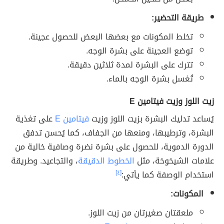
طريقة التحضير:
تخلط المكونات مع بعضها البعض للحصول عجينة.
توضع العجينة على بشرة الوجه.
تترك على البشرة لمدة ثلاثين دقيقة.
تُغسل بشرة الوجه بالماء.
زيت اللوز وزيت فيتامين E
يُساعد تدليك البشرة بزيت اللوز وزيت
فيتامين E
على تغذية
البشرة، وترطيبها، ومنعها من الجفاف، كما يُحسن تدفق
الدورة الدموية، للحصول على بشرة نضرة وصافية خالية من
علامات الشيخوخة، مثل
الخطوط الدقيقة
، والتجاعيد. وطريقة
استخدام الوصفة كما يأتي:
[٤]
المكونات:
ملعقتان صغيرتان من زيت اللوز.