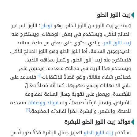
زيت اللوز الحلو
يُستخرج زيت اللوز من اللوز الخام، وهو
نوعان
؛ اللوز المر غير
الصالح للأكل، ويستخدم في بعض الوصفات، ويستخرج منه
زيت اللوز المر
، والذي يحتوي على بعض من مادة سيانيد
الهيدروجين السامة، أما اللوز الحلو وهو اللوز الصالح للأكل،
فيُستخرج منه زيت اللوز الحلو، ويتميز بمذاقه اللذيذ،
ويستخدم هذا الزيت في مجالات متعددة، ويحتوي على
خصائص شفاء فعّالة، وهو مُضادٌّ للالتهابات،
[١]
فيُساعد على
علاج الالتهابات ويمنع ظهورها، كما أنّه مُضادٌّ فعّالٌ
للأكسدة، ويعمل على تقوية جهاز المناعة لمقاومة
الأمراض، ويُعتبر مُرطّباً طبيعيّاً، وله
فوائد ووصفات
متعددة
للصحة، والشعر، والبشرة، نظراً لفائدته العظيمة.
[٢]
فوائد زيت اللوز الحلو للبشرة
استُخدم
زيت اللوز الحلو
لتعزيز جمال البشرة مُدّةً طويلةً من