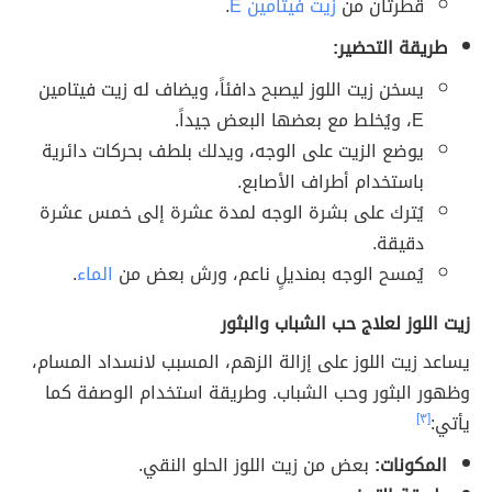
قطرتان من
زيت فيتامين E
.
طريقة التحضير:
يسخن زيت اللوز ليصبح دافئاً، ويضاف له زيت فيتامين
E، ويُخلط مع بعضها البعض جيداً.
يوضع الزيت على الوجه، ويدلك بلطف بحركات دائرية
باستخدام أطراف الأصابع.
يُترك على بشرة الوجه لمدة عشرة إلى خمس عشرة
دقيقة.
يُمسح الوجه بمنديلٍ ناعم، ورش بعض من
الماء
.
زيت اللوز لعلاج حب الشباب والبثور
يساعد زيت اللوز على إزالة الزهم، المسبب لانسداد المسام،
وظهور البثور وحب الشباب. وطريقة استخدام الوصفة كما
يأتي:
[٣]
المكونات:
بعض من زيت اللوز الحلو النقي.