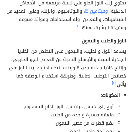
يحتوي زيت اللوز الحلو على نسبة مرتفعة من الأحماض
الدهنية،
وفيتامين E
، والبوتاسيوم، والزنك، وعلى العديد من
الفيتامينات، والمعادن، وله استخدامات وفوائد متنوعة
ومفيدة للبشرة، ومنها:
[٤]
اللوز والحليب والليمون
يساعد اللوز، والحليب، والليمون على التخلص من الخلايا
الجلدية الميتة والأوساخ الناتجة عن التعرض للجو الخارجي،
وإنتاج خلايا جلدية جديدة ورطبة نتيجة احتواء زيت اللوز على
خصائص الترطيب العالية. وطريقة استخدام الوصفة كما
يأتي:
[٤]
المكونات:
أربع إلى خمس حبات من اللوز الخام المسحوق.
ملعقة صغيرة واحدة من الحليب.
بضع قطرات من عصير الليمون.
بعض من طحين الحمص.