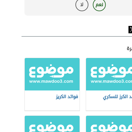
نعم
لا
رة
د الكرز للسكري
فوائد الكريز