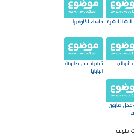
النشا للبشرة
ماسك الألوفيرا
 شوائب
كيفية عمل صابونة
البابايا
 عمل صابون
ت
ت منوعة