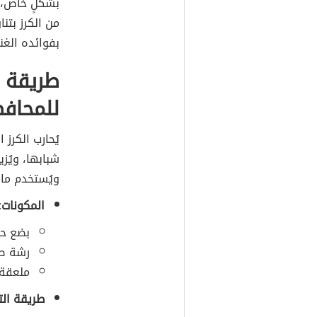
بشكلٍ خاص، ك
من الكرز بتن
بفوائده الغني
طريقة 
للمحاف
يُحارب الكرز 
شبابها، ويُز
ويُستخدم ماس
المكونات:
بضع حبا
رشة صغ
ملعقة 
طريقة الت