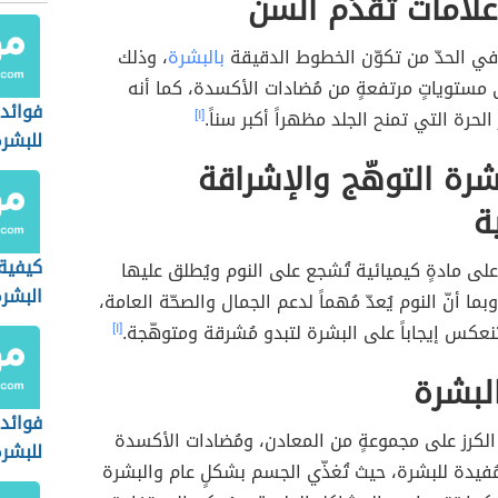
علامات تقدُّم السن
 في الحدّ من تكوّن الخطوط الدقيقة
بالبشرة
، وذلك
ى مستوياتٍ مرتفعةٍ من مُضادات الأكسدة، كما أنه
فوائد 
 الحرة التي تمنح الجلد مظهراً أكبر سناً.
[١]
للبشر
شرة التوهّج والإشراقة
ة
كيفية
على مادةٍ كيميائية تُشجع على النوم ويُطلق عليها
البشر
وبما أنّ النوم يُعدّ مُهماً لدعم الجمال والصحّة العامة،
تنعكس إيجاباً على البشرة لتبدو مُشرقة ومتوهّجة.
[١]
لبشرة
لكرز على مجموعةٍ من المعادن، ومُضادات الأكسدة
للبشر
لمُفيدة للبشرة، حيث تُغذّي الجسم بشكلٍ عام والبشرة