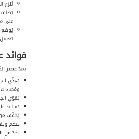
تُنزع ا
يُضاف 
على مع
يُغسل.
فوائد ع
يمدّ عصير ال
يُغذّي الج
ومُضادات 
يُقوّي ال
يُساعد على
يُخفّف من
يدعم ويقو
يحدّ من ا