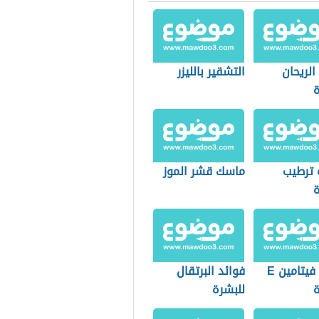
الريحان
التشقير بالليزر
ة
 ترطيب
ماسك قشر الموز
ة
فوائد فيتامين E
فوائد البرتقال
ة
للبشرة