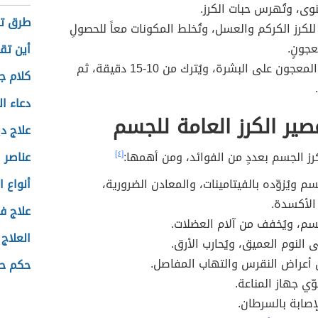
لنوى، وتُهرس حبات الكرز.
طرق تد
للكرز الكركم والعسل، وتُخلط المكونات معاً للحصولِ
جونٍ.
أين تق
يُوضع المعجون على البشرة، ويُترك من 10-15 دقيقة، ثم
كلام ج
دعاء ال
صير الكرز العامة للجسم
علاج دي
كرز الجسم بعددٍ من الفوائد، ومن أهمها:
[٤]
عناصر 
سم ويُزوّده بالفيتامينات، والمعادن الضرورية،
أنواع ا
الأكسدة.
علاج ف
جسم، ويُخفف من آلام العضلات.
العلاج
 النوم العميق، ويُحارب الأرق.
 أعراض النقرس والتهاب المفاصل.
حكم حل
ّي جهاز المناعة.
لإصابة بالسرطان.