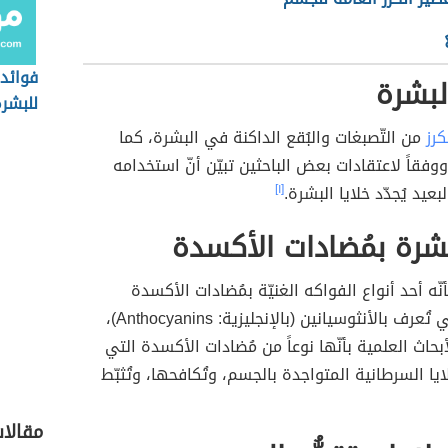
فوائد
لبشرة
للبشر
كرز
من التّصبغات والبُقع الداكنة في البشرة، كما
 ووفقاً لاعتقادات بعض الباحثين تبيّن أنّ استخدامه
عيد يُجدّد خلايا البشرة.
[١]
شرة بمُضادات الأكسدة
أنّه أحد أنواع الفواكه الغنيّة بمُضادات الأكسدة
العالية، والتي تُعرف بالأنثوسيانين (بالإنجليزية: Anthocyanins)،
بحاث العلمية بأنّها نوعاً من مُضادات الأكسدة التي
يا السرطانية المتواجدة بالجسم، وتُكافحها، وتُثبّط
مقالات