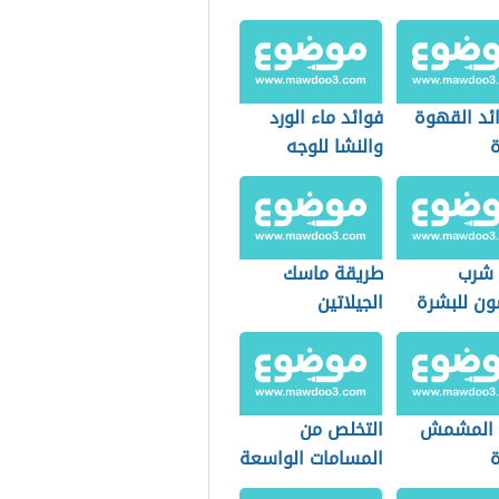
ائد القهوة
فوائد ماء الورد
ة
والنشا للوجه
 شرب
طريقة ماسك
ون للبشرة
الجيلاتين
 المشمش
التخلص من
ة
المسامات الواسعة
في الوجه