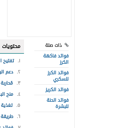
ذات صلة
محتويات
فوائد فاكهة
١
تفتيح ا
الكرز
٢
دعم الب
فوائد الكرز
للسكري
٣
مُحاربة
فوائد الكريز
٤
منح الب
فوائد الحنة
٥
تغذية 
للبشرة
٦
طريقة 
٧
فوائد ع