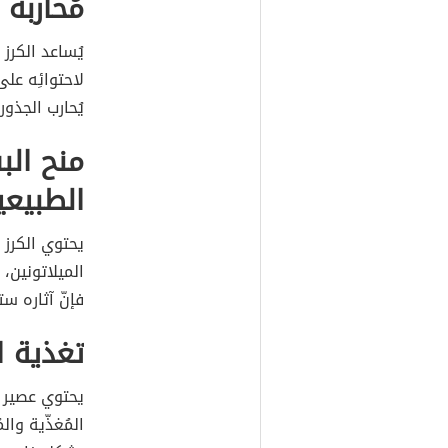
مُحاربة 
يُساعد الكرز
لاحتوائِه عل
يُحارب الجذور
منح الب
الطبيعي
يحتوي الكرز 
الميلاتونين، 
فإنّ آثاره س
تغذية ا
يحتوي عصير ا
المُغذّية وا