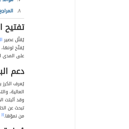
٨
المراجع
تفتيح ا
يُقلّل عصير
ال
يُفتّح لونها،
على المدى الب
دعم الب
يُعرف الكرز ب
وقد أثبتت الأ
تبحث عن الخلا
من نموّها.
[١]