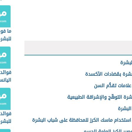
ما فو
للبشر
لبشرة
فوائد
شرة بمُضادات الأكسدة
اليانس
 علامات تقدُّم السن
شرة التوهّج والإشراقة الطبيعية
البشرة
فوائد
استخدام ماسك الكرز للمحافظة على شباب البشرة
للبشر
صير الكرز العامة للجسم