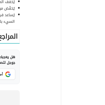
يُخفف ألم
يُخفّض من
يُساعد ف
السيء بال
المراجع
هل يعجبك 
جوجل لتصلك
أض