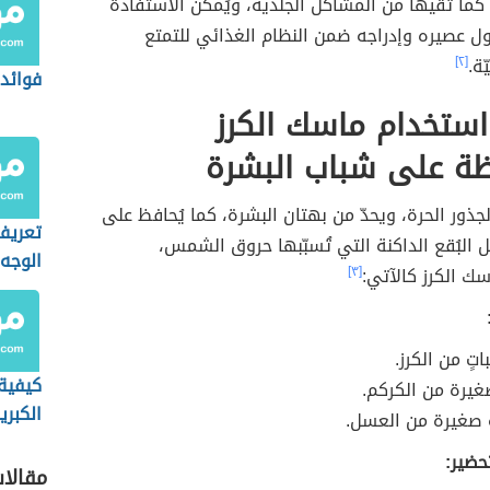
ما تقيها من المشاكل الجلدية، ويُمكن الاستفادة
اول عصيره وإدراجه ضمن النظام الغذائي للتمتع
ّة.
[٢]
فوائد 
استخدام ماسك الكرز
ظة على شباب البشرة
الجذور الحرة، ويحدّ من بهتان البشرة، كما يُحافظ على
تعريف
يل البُقع الداكنة التي تُسبّبها حروق الشمس،
الوجه
ك الكرز كالآتي:
[٣]
تٍ من الكرز.
كيفية
يرة من الكركم.
الكبري
صغيرة من العسل.
حضير:
مقالا