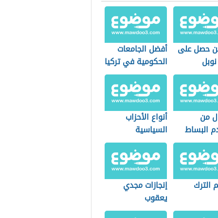
ن حصل على
أفضل الجامعات
نوبل
الحكومية في تركيا
ل من
أنواع الأحزاب
م البساط
السياسية
 للاستقبال
 الترك
إنجازات مجدي
يعقوب