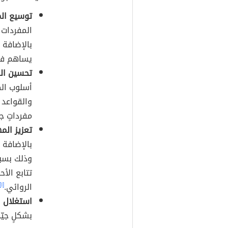
توسيع الم
المفردات 
بالإضافة 
يساهم في 
تحسين الق
أسلوب الك
والقواعد 
مفرداتٍ ج
تعزيز المه
بالإضافة 
وذلك بسبب
تتابع الأ
الروائي.
[١]
استغلال ا
بشكلٍ جيّد