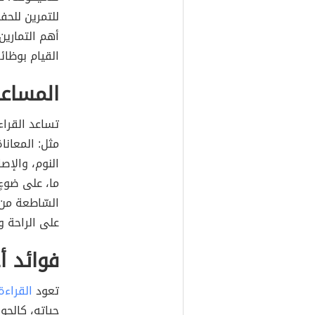
للتمرين للحف
أهم التمارين
القيام بوظائ
المساعد
تساعد القراء
مثل: المعانا
النوم، والإص
ما، على ضوءٍ
السّاطعة من 
على الراحة و
فوائد أ
تعود
القراءة
حياته، كالجوا