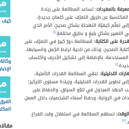
عرفة بالمفردات:
تساعد المطالعة على زيادة
المكتسبة عن طريق التعرّف على كلماتٍ جديدةٍ،
كيف أ
إلى تعلّم كيفيّة التهجئة بشكلٍ صحيح، الأمر الذي
التعبير بشكلٍ بليغٍ و بطرقٍ مختلفةٍ.
[١]
درة على الكتابة:
للمطالعة دورٌ كبيرٌ في التعرّف على
تابة الصحيح، وذلك من ناحية ترابط الجُمل وانسيابها،
المستخدمة، بالإضافة إلى تشكيل الأحرف واكتساب
وكالة
ديدة.
[١]
الإخبا
ارات التحليلية:
تنمّي المطالعة القدرات التأملية،
إخباري
إلى تطوير القدرات التحليلية، وزيادة مستوى التركيز؛
خاصة)
 الجهد المبذول في تتبّع السياق، والحفاظ على
حداث في الرواية، وحفظ أسماء الشخصيات داخل العمل
الفرق 
المكت
لوقت:
تساهم المطالعة في استغلال وقت الفراغ
غير ال
.
[٣]
مقالا