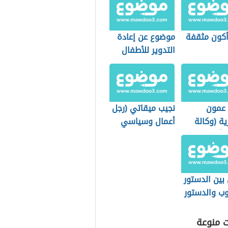
كون مثقفة
موضوع عن إعادة
التدوير للأطفال
 عمون
نجيب ميقاتي (رجل
رية (وكالة
أعمال وسياسي
ة أردنية
لبناني)
بين الدستور
وب والدستور
مكتوب
ت منوعة