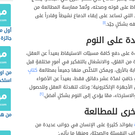
اظ على قوته وصحته، وتُعدّ ممارسة المطالعة من
 التي تساعد على إبقاء الدماغ نشيطاً وقادراً على
فه بشكلٍ جيّد.
[١]
أول م
ة على النوم
جائزة 
ة على دفع كافة مسببّات الاستيقاظ بعيداً عن العقل،
ة من القلق، والانشغال بالتفكير في أمورٍ مختلفةٍ قبل
ابة بالأرق، ويمكن التخلّص منها جميعاً بمطالعة
كتابٍ
من او
 خافتٍ لمدّة عشر دقائق فقط، بعيداً عن الأضواء
استخد
الأجهزة الإلكترونية؛ وذلك لتهدئة العقل وللحصول
الاحمر
الاسترخاء، ممّا يؤدي إلى النوم بشكلٍ أفضل.
[٢]
خرى للمطالعة
من هم
بفوائد كثيرةٍ على الإنسان في جوانب عديدة من
نب النفسيّة والصحيّة، ومنها ما يأتي: