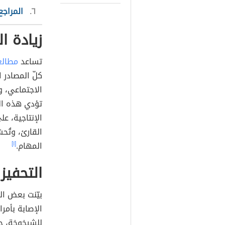
٦
المراجع
زيادة ا
تساعد
مطالع
كلّ المصادر 
الاجتماعي، و
تؤدي هذه الس
الإنتاجية، ع
القارئ، وتُح
المهام.
[١]
التحفيز
بيّنت بعض ال
الإصابة بأمرا
للشيخوخة، حي