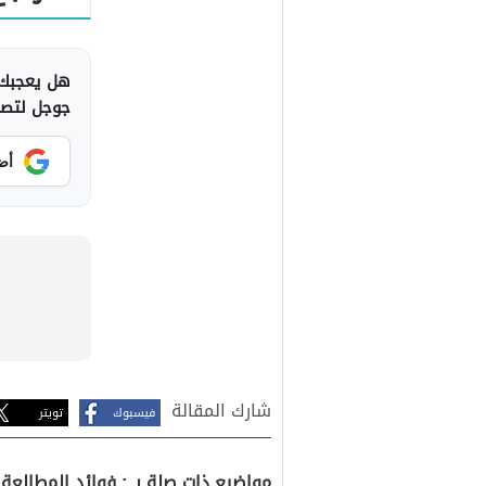
هل يعجبك 
جوجل لتصلك
أض
شارك المقالة
فيسبوك
تويتر
مواضيع ذات صلة بـ : فوائد المطالعة