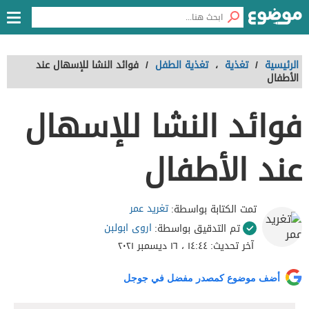
الرئيسية
/
تغذية
،
تغذية الطفل
/
فوائد النشا للإسهال عند
الأطفال
فوائد النشا للإسهال
عند الأطفال
تغرید عمر
تمت الكتابة بواسطة:
اروى ابولبن
تم التدقيق بواسطة:
آخر تحديث:
١٤:٤٤ ، ١٦ ديسمبر ٢٠٢١
أضف موضوع كمصدر مفضل في جوجل