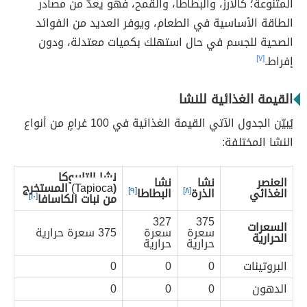
المتنوعة؛ كالأرز، والبطاطا، والقمح، فهو يعدّ من مصادر
الطاقة الأساسية في الطعام، ويوفر العديد من الفوائد
الصحية للجسم في حال استهلك بكميات معتدلة، ودون
إفراط.
[٧]
القيمة الغذائية للنشا
يُبيّن الجدول الآتي القيمة الغذائية في 100 غرامٍ من أنواع
النشا المختلفة:
نشا التابيوكا
العنصر
نشا
نشا
(
Tapioca)
المستخرج
الغذائي
الذرة
[٨]
البطاطا
[٩]
من نبات الكاسافا
[١٠]
327
375
السعرات
سعرة
سعرة
375 سعرة حرارية
الحرارية
حرارية
حرارية
البروتينات
0
0
0
الدهون
0
0
0