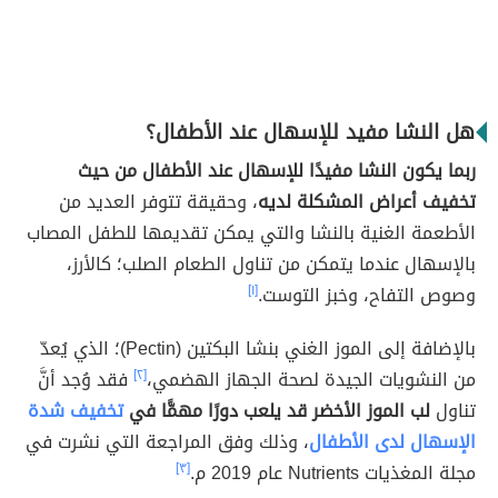
هل النشا مفيد للإسهال عند الأطفال؟
ربما يكون النشا مفيدًا للإسهال عند الأطفال من حيث
تخفيف أعراض المشكلة لديه
، وحقيقة
تتوفر العديد من
الأطعمة الغنية بالنشا والتي يمكن تقديمها للطفل المصاب
بالإسهال عندما يتمكن من تناول الطعام الصلب؛ كالأرز،
وصوص التفاح، وخبز التوست.
[١]
بالإضافة إلى
الموز الغني بنشا البكتين (
Pectin)
؛ الذي يُعدّ
من النشويات الجيدة لصحة الجهاز الهضمي،
[٢]
فقد وُجد أنَّ
تناول
لب الموز الأخضر قد يلعب دورًا مهمًّا في
تخفيف شدة
الإسهال لدى الأطفال
، وذلك وفق المراجعة التي نشرت في
مجلة المغذيات Nutrients عام 2019 م.
[٣]