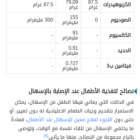
79.09
87.5
الكربوهيدرات
87.5 غرام
غرام
غرام
155
الصوديوم
0
300 مليغرام
مليغرام
91
الكالسيوم
-
-
مليغرام
0.91
الحديد
-
-
مليغرام
0.727
فيتامين ب3
-
-
مليغرام
نصائح لتغذية الأطفال عند الإصابة بالإسهال
في الحالات التي يعاني فيها الطفل من الإسهال، يمكن
الاستمرار بتقديم وجبات الطعام الاعتيادية له دون تغيير، أو
حتى دون
اللجوء لعلاج معين للإسهال عند الأطفال
، فعادةً
ما يختفي الإسهال من تلقاء نفسه مع الوقت، ويُوصى
باتباع مجموعة من النصائح، منها ما يأتي:
[١١]