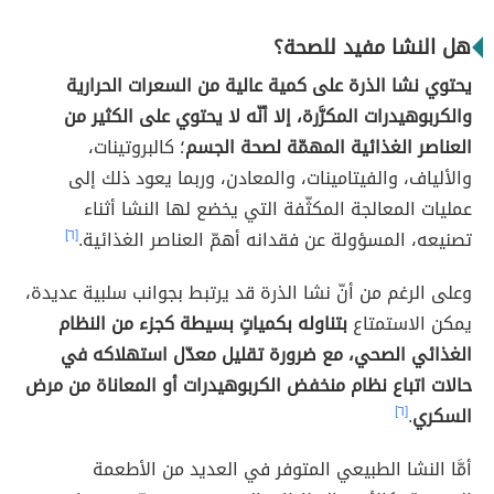
هل النشا مفيد للصحة؟
يحتوي نشا الذرة على كمية عالية من السعرات الحرارية
والكربوهيدرات المكرَّرة، إلا أنّه لا يحتوي على الكثير من
العناصر الغذائية المهمّة لصحة الجسم
؛ كالبروتينات،
والألياف، والفيتامينات، والمعادن، وربما يعود ذلك إلى
عمليات المعالجة المكثّفة التي يخضع لها النشا أثناء
تصنيعه، المسؤولة عن فقدانه أهمّ العناصر الغذائية.
[٦]
وعلى الرغم من أنّ نشا الذرة قد يرتبط بجوانب سلبية عديدة،
يمكن الاستمتاع
بتناوله بكمياتٍ بسيطة كجزء من النظام
الغذائي الصحي، مع ضرورة تقليل معدّل استهلاكه في
حالات اتباع نظام منخفض الكربوهيدرات أو المعاناة من مرض
السكري
.
[٦]
أمَّا النشا الطبيعي المتوفر في العديد من الأطعمة