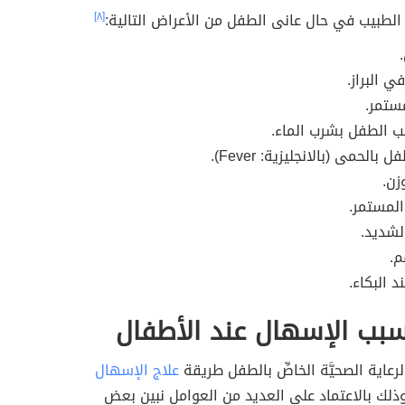
الطبيب في حال عانى الطفل من الأعراض التالية:
[٨]
ي البراز.
ستمر.
غب الطفل بشرب الماء.
بالحمى (بالانجليزية: Fever).
زن.
لمستمر.
شديد.
م.
د البكاء.
بب الإسهال عند الأطفال
 الرعاية الصحيَّة الخاصِّ بالطفل طريقة
علاج الإسهال
ذلك بالاعتماد على العديد من العوامل نبين بعض