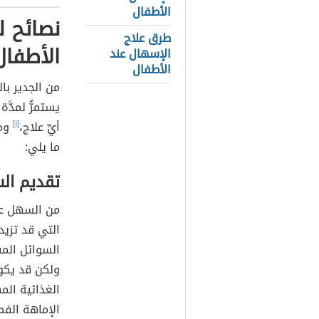
الأطفال
نصائح ل
طرق علاج
الأطفال
الإسهال عند
الأطفال
من الجدير با
يستمرُّ لمدَ
أيِّ علاج،
[١]
ومن
ما يلي:
تقديم ال
من السهل عل
التي قد تزيد
السوائل الم
ولكن قد يكون
الغذائية الم