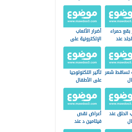
بقع حمراء
أضرار الألعاب
جلد عند
الإلكترونية على
ال
الأطفال
 تساقط شعر
تأثير التكنولوجيا
ال
على الأطفال
 الحلق عند
أعراض نقص
ال
فيتامين د عند
الأطفال