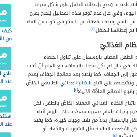
أنه عادة ما يُنصح بإعطائه للطفل على شكل فترات
اليوم، وفي حال عدم توفر هذه المحاليل يُنصح بمزج
ن الملح ونصف ملعقة من السكر في كوب من الماء
 ثم إعطائها للطفل.
[٣]
كيف أخ
من ال
ظام الغذائيّ
ع الطفل المصاب بالإسهال على تناول الطعام
ك في حال لم يكن مصابًا بالجفاف، مع العلم أنّ أغلب
علاج ا
تطور إلى الجفاف، كما ينصح بعد معالجة الجفاف بعدم
عند ال
 وتشجيعه على اتباع
النظام الغذائي
الطبيعي الخاصِّ
 باتباع النصائح العامَّة الآتية:
[٤]
باتباع النظام الغذائي المعتاد الخاصِّ بالطفل، لكن
ديم وجبات طعام صغيرة متعدِّدة خلال اليوم أثناء
استئصا
فل بالإسهال بدلاً من ثلاث وجبات كبيرة، كما يفيد
عند ال
 الأطعمة المالحة مثل الشوربات والكعك أو
[٥]