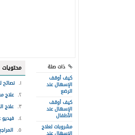
ذات صلة
محتويات
كيف أوقف
١
نصائح ل
الإسهال عند
الرضع
٢
علاج م
كيف أوقف
٣
علاج ا
الإسهال عند
الأطفال
٤
فيديو ع
مشروبات لعلاج
٥
المراجع
الإسهال عند