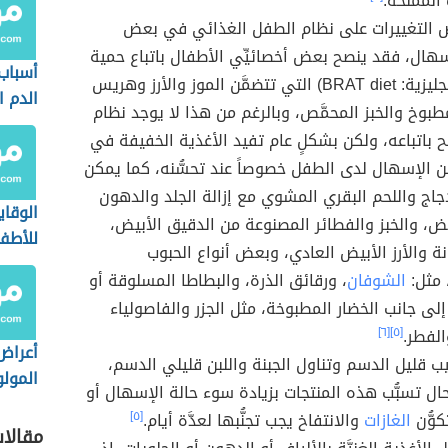
لمُملَّحة.
ض التغييرات على نظام الطفل الغذائي في بعض
سهال، فقد ينصح بعض أخصائيِّي الأطفال باتباع حمية
أسباب 
برات (بالإنجليزية: BRAT diet) التي تتضمَّن الموز والأرز وهريس
الدم ا
لمطبوخ والخبز المحمَّص، وبالرغم من هذا لا يوجد نظام
الأطف
صَح باتباعه، ولكن بشكلٍ عام تفيد الأغذية الخفيفة في
من الإسهال لدى الطفل خصوصاً عند تحسُّنه، كما يمكن
جاج واللحم البقري المشوي مع إزالة الجلد والدهون
الوقاي
يض، والخبز والفطائر المصنوعة من الدقيق الأبيض،
للأطف
ة والأرز الأبيض العادي، وبعض أنواع الحبوب
 مثل:
الشوفان
، ورقائق الذرة، والبطاطا المسلوقة أو
 إلى جانب الخضار المطبوخة، مثل الجزر والفاصولياء
الفطر.
[٥]
[٦]
أعراض
ب قليل الدسم وتناول الجبنة واللبن قليلي الدسم،
المولو
ل تسبُّب هذه المنتجات بزيادة سوء حالة الإسهال أو
كوُّن
الغازات
والانتفاخ يجب تجنُّبها لعدَّة أيام.
[٥]
مقالا