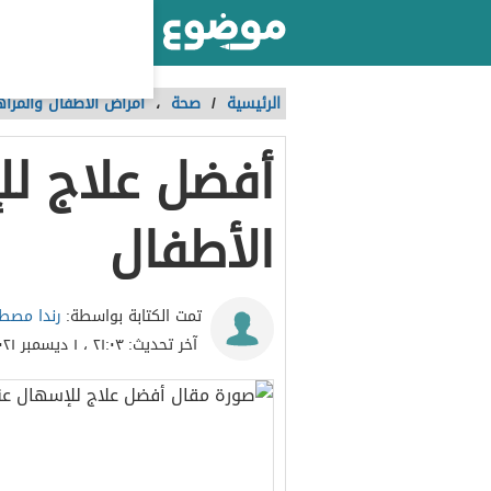
أكبر موقع عربي بالعالم
الرئيسية
/
صحة
،
أمراض الأطفال والمرا
أفضل علاج لل
الأطفال
رندا مص
تمت الكتابة بواسطة:
آخر تحديث:
٢١:٠٣ ، ١ ديسمبر ٢٠٢١