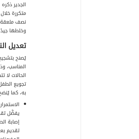
الجدير ذكره 
متكررة خلال 
نصف ملعقة م
وخلطها جيدًا
تعديل الن
يُصنح بتشجي
المناسب، وذل
الحالات لا ت
تجويع الطفل
به، كما يُنصَح
الاستمرار 
يفضَّل تق
إصابة الط
تقديم بعض