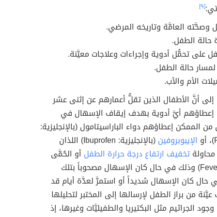
تي:
[٩]
 وصحَّته العامَّة وتاريخه المرضي.
 حالة الطفل.
ل على تحمُّل أدوية وإجراءات وعلاجات معيَّنة.
 لمسار حالة الطفل.
لات الأم والأب.
 إلى أنَّ الأطفال الذين تقلُّ أعمارهم عن إثنى عشر
ن إعطاؤهم أيَّ أدوية بهدف إيقاف الإسهال في
 من الممكن إعطاؤهم دواء الباراسيتامول (بالإنجليزية:
و
الإيبوبروفين
(بالإنجليزية: Ibuprofen) اللذان
محاولة
تخفيف ارتفاع درجة حرارة الطفل
أو الحُمَّى
(بالإنجليزية Fever) وذلك في حال كان الإسهال مصحوباً بتلك
 حال كان الإسهال شديداً أو استمرَّ لعدَّة أيام قد
يَّنة من براز الطفل لإرسالها إلى المختبر لتحليلها
ود الجراثيم مثل البكتيريا والطفيليَّات وغيرها، إذ