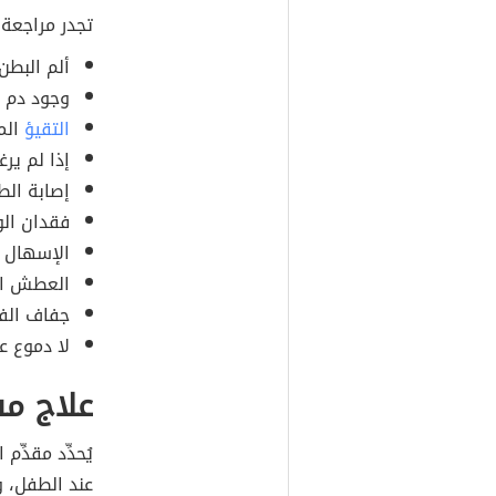
تجدر مراجعة 
ألم البطن.
وجود دم ف
التقيؤ
الم
إذا لم ير
إصابة الطفل 
فقدان الو
الإسهال ا
العطش ال
جفاف الف
لا دموع عن
علاج مس
يُحدِّد مقدِّم
عند الطفل، و