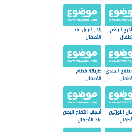
رج البلغم
زلال البول عند
أطفال
الأطفال
لطفح الجلدي
طريقة فطام
أطفال
الأطفال
ل اللوزتين
أسباب انتفاخ البطن
أطفال
عند الأطفال