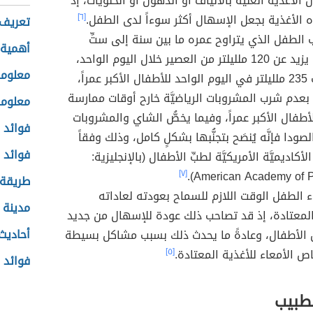
ول الأغذية الغنيَّة بالألياف أو الدهون أو الحلويات، إذ
 الأغذية بجعل الإسهال أكثر سوءاً لدى الطفل.
[٦]
تعريف 
ب الطفل الذي يتراوح عمره ما بين سنة إلى ستِّ
أهمية 
سنوات ما يزيد عن 120 ملليلتر من العصير خلال اليوم الواحد،
معلوما
وما يقارب 235 ملليلتر في اليوم الواحد للأطفال الأكبر عمراً،
ح بعدم شرب المشروبات الرياضيَّة خارح أوقات ممارسة
معلوما
أطفال الأكبر عمراً، وفيما يخصُّ الشاي والمشروبات
فوائد 
الصودا فإنَّه يُنصَح بتجنُّبها بشكلٍ كامل، وذلك وفقاً
فوائد 
أكاديميَّة الأمريكيَّة لطبِّ الأطفال (بالإنجليزية:
[٧]
American Academy of Ped
طريقة 
 الطفل الوقت اللازم للسماح بعودته لعاداته
مدينة 
ة المعتادة، إذ قد تصاحب ذلك عودة للإسهال من جديد
أحاديث
الأطفال، وعادةً ما يحدث ذلك بسبب مشاكل بسيطة
 الأمعاء للأغذية المعتادة.
[٥]
فوائد 
لطبيب