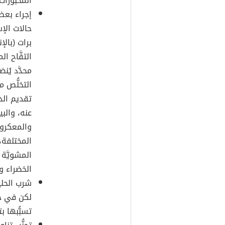
المخبوزات ا
إجراء بع
حالات الإ
التفَّاح ا
محدَّد يُن
التخلُّص 
تقديم الد
عنه، والب
والمعكرون
المختلفة،
المشويَّة
الخضراء و
شرب الحلي
لكن في حا
تسبُّبها بت