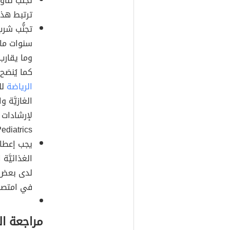
تجنُّب تنا
ترتبط هذه
تجنُّب شر
كما يُنصَ
الرياضة
لل
الغازيَّة و
لإرشادات ال
iatrics).
يجب إعطاء
الغذائيَّ
لدى بعض 
في امتصاص
مراجعة ا