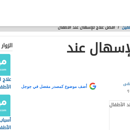
هقين
/
أفضل علاج للإسهال عند الأطفال
إسهال عند
الزوار
علاج 
طفى
الأطف
أضف موضوع كمصدر مفضل في جوجل
أسباب 
الأطف