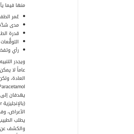
منها فيما يأ
عُمر الطفل
مدى شدَّة
قدرة الطف
التوقُّعات
رأي وتفضي
ويجدر التنبيه
عاماً لا يمك
العادة، ولكن
Paracetamol)، أ
يهدفان إلى 
الأعراض، وفي
يطلب الطبيب ع
والكشف عن وج