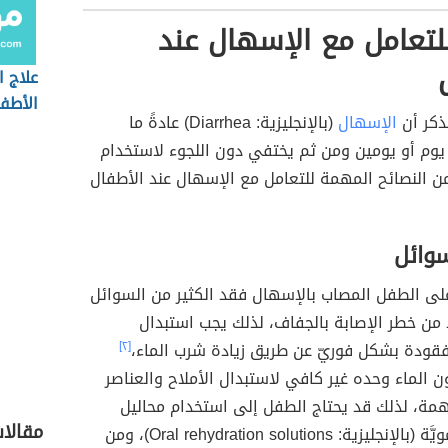
لتعامل مع الإسهال عند
علاج ا
الأطف
لذكر أن
الإسهال
(بالإنجليزية: Diarrhea) عادةً ما
ّة يوم أو يومين ومن ثم يختفي دون اللجوء لاستخدام
 النصائح المهمة للتعامل مع الإسهال عند الأطفال
سوائل
ى الطفل المصاب بالإسهال فقد الكثير من السوائل
 من خطر الإصابة بالجفاف، لذلك يجب استبدال
فقودة بشكل فوريّ عن طريق زيادة شرب الماء،
[٢]
 الماء وحده غير كافي لاستبدال الأملاح والعناصر
همة، لذلك قد يحتاج الطفل إلى استخدام محاليل
مقالا
الإماهة الفمويَّة (بالإنجليزية: Oral rehydration solutions)، ومن