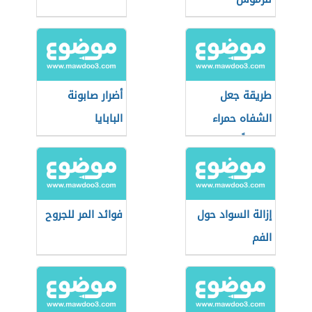
طريقة جعل
أضرار صابونة
الشفاه حمراء
البابايا
طبيعياً
إزالة السواد حول
فوائد المر للجروح
الفم