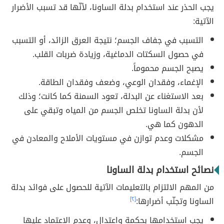
يجب الحذر عند استخدام بدلة الساونا، لأنّها قد تسبب الأضرار
الآتية:
التسبب في جفاف الجسم؛ نتيجة العرق الزائد، أو التسبب
في حصول السكتات الدماغية، وزيادة ضربات القلب.
يصبح الجسم محموماً.
الإغماء، وفقدان الوعي، وضعف وفقدان الطاقة.
بعد الاستغناء عن البدلة، تعود السمنة كما كانت؛ وذلك
لأن بدلة الساونا تخلص الجسم من المياه وتبقي على
الدهون كما هي.
مشكلات وعدم توازن في مستويات الأملاح والمعادن في
الجسم.
نصائح استخدام بدلة الساونا
من المهم الالتزام بالتعليمات الآتية للحصول على فوائد بدلة
الساونا وتجنّب أضرارها:
[٢]
يجب استخدامها بحكمة واعتدال، وعدم الاعتماد عليها