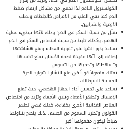
تخفّض الكولسترول الضار في الدم، وتزيد من إفراز
الكولسترول النافع لذا تحمي من مشاكل ارتفاع ضغط
الدم كما تقي القلب من الأمراض كالجلطات وتصلب
الأوعية والشرايين.
تقلّل من نسبة السكر في الدم؛ وذلك لأنّها تبطيء عملية
الهضم، وكذلك تثبط من سرعة امتصاص السكر في الدم.
تساعد بذور الشيا على تقوية العظام ومنع هشاشتها
إضافة إلى أنّها مفيدة لصحة الأسنان تمنع تكسرها
وتساقطها وتحميها من التسوس.
تمتلك مفعولاً قوياً في منع انتشار الشوارد الحرة
المسببة للسرطانات.
تساعد على تحسين أداء الجهاز الهضمي، حيث تمنع
الإمساك وتطهر الأمعاء وتلين الأمعاء وتزيد من امتصاص
العناصر الغذائية الأخرى بكفاءة، كذلك فهي تطهر
القولون وتطرد السموم من الجسم، لذلك ينصح بتناولها
صباحاً ليكون مفعولها أكبر.