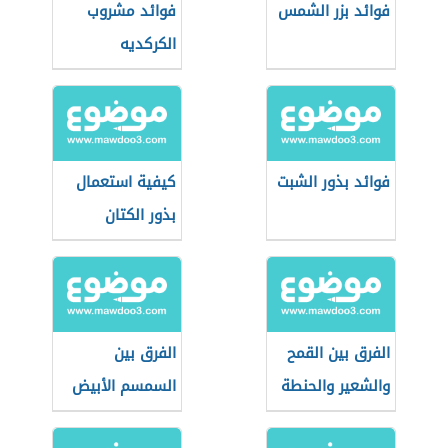
فوائد بزر الشمس
فوائد مشروب
الكركديه
فوائد بذور الشبت
كيفية استعمال
بذور الكتان
الفرق بين القمح
الفرق بين
والشعير والحنطة
السمسم الأبيض
والأسود