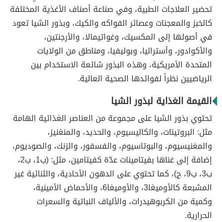
تحضير العلاجات الطبية، وفي صناعة أصناف الأغذية المختلفة
كالخبز والمعجنات وعصائر الفواكه والكيك، وبذور الشيا تعود
في أصولها إلى المكسيك، وغواتيمالا، والأرجنتين،
والأكوادور، وأستراليا، وبوليفيا، ومناطق من الولايات
المتحدة الأمريكية، وهذه البذور شائعة الاستخدام بين
الرياضيين نظراً لفوائدها الصحية العالية.
القيمة الغذاية لبذور الشيا
تحتوي بذور الشيا على مجموعة من العناصر الغذائية الهامة
مثل: البروتينات، والكاليسيوم، والحديد، والمنغنيز،
والمغنيسيوم، والبوتاسيوم، والفسفور، والزنك، والصوديوم،
إضافة إلى غناها بفيتامينات عدّة كفيتامين، مثل: (ب1، ب2،
ب3، ب9، ج)، كما تحتوي على الدهون الأحادية، والثنائية غير
المشبعة كالأوميغا3، والأوميغا6، والأحماض الأمينية،
وكمية من الكربوهيدرات، والألياف النباتية والسعرات
الحرارية.