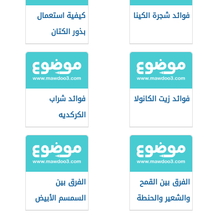
فوائد شجرة الكينا
كيفية استعمال
بذور الكتان
فوائد زيت الكانولا
فوائد شراب
الكركديه
الفرق بين القمح
الفرق بين
والشعير والحنطة
السمسم الأبيض
والأسود