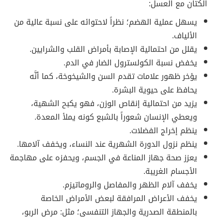
الكتان مع العسل:
يسهل عملية الهضم؛ نظراً لاحتوائه على نسبة عالية من
الألياف.
يقلل من احتمالية الإصابة بأمراض القلب والشرايين.
يخفض نسبة الكولسترول الضار في الدم.
يؤخر ظهور علامات تقدم السن والشيخوخة، كما أنَّه
يحافظ على حيوية البشرة.
يزيد من احتمالية إنقاص الوزن، فهو يكبح الشهية،
ويعطي الإنسان شعوراً بالشبع كونه يملأ المعدة.
ينظم إخراج الفضلات.
ينظم نزول الدورة الشهرية عند النساء، ويخفف آلامها.
يعزز صحة جهاز المناعة في الجسم، ويحفزه على مهاجمة
الأجسام الغريبة.
يخفف آلام الظهر والمفاصل والروماتيزم.
يخفف الأعراض المرافقة لبعض الأمراض الخاصة
بالمنطقة الصدرية والجهاز التنفسي؛ مثل: مرض الربو،