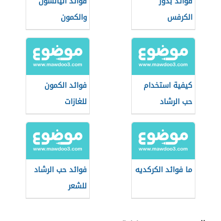
فوائد بذور
فوائد اليانسون
الكرفس
والكمون
كيفية استخدام
فوائد الكمون
حب الرشاد
للغازات
ما فوائد الكركديه
فوائد حب الرشاد
للشعر