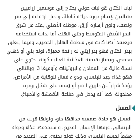
نبات الكتان هو نبات حولي يحتاج إلى موسمين زراعيين
متتاليين لإتمام دورة حياته كاملة، ويصل ارتفاعه إلى متر
ونصف، ولون أزهاره أزرق، موطنه الأصلي يمتد من شرق
البحر الأبيض المتوسط وحتى الهند، أما بداية استخدامه
فيعتقد أنها كانت في منطقة الهلال الخصيب، وفيما يتعلق
ببذر الكتان فهو بذر زيتي له رائحة مميزة، لونه بني أو ذهبي
محمص، ويمتاز بقيمته الغذائية العالية كونه يحتوي على
نسبة عالية من المعادن والبروتينات وأوميغا 3، وبالتالي
فهو غذاء جيد للإنسان، ودواء فعال للوقاية من الأمراض،
يؤخذ شراباً عن طريق الفم أو يُسف على شكل بودرة
مطحونة، كما أنه يدخل في صناعة الأقمشة والأصباغ.
العسل
العسل هو مادة صمغية مذاقها حلو، ولونها قريب من
البرتقالي، عرفها الإنسان القديم، واستخدمها غذاءً ودواءً
مهماً لجسم الإنسان، وذلك كونه يحتوي على العديد من