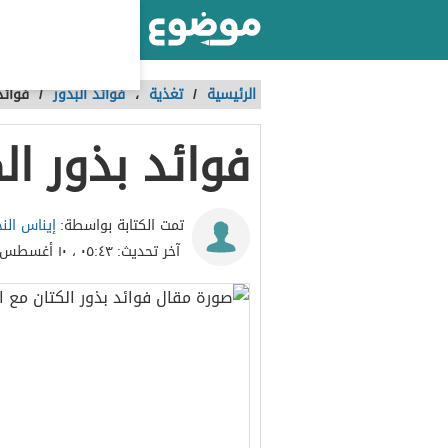
أكبر موقع عربي بالعالم
الرئيسية
/
تغذية
،
فوائد البذور
/
فوائد
فوائد بذور ال
إيناس النج
تمت الكتابة بواسطة:
آخر تحديث:
٠٥:٤٣ ، ١٠ أغسطس ٢٠٢٢