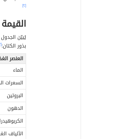
[٢]
القيمة 
بذور الكتان:
[٣]
العنصر الغذ
الماء
السعرات الح
البروتين
الدهون
الكربوهيدرا
الألياف الغ