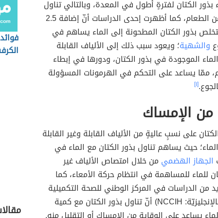
 بذور الكتان لفترةٍ أطول في المعدة، وبالتالي تناول
كمياتٍ أقلّ من الطعام، كما أظهرت إحدى الدراسات أنّ إضافة 2.5
تخلص بذور الكتان المطحونة إلى الماء يساهم في
فوائد 
وع
والشهية
؛ ويعود سبب ذلك إلى الألياف القابلة
الكرف
لماء الموجودة في بذور الكتان، ودورها في إبطاء
، ممّا يساعد على التحكم في الهرمونات المسؤولة
لجوع.
[١]
 من الإمساك
كتان على نسبٍ عاليةٍ من الألياف القابلة وغير القابلة
لماء؛ حيث يساهم تناول بذور الكتان مع الماء في
ف
الجهاز الهضمي
من خلال امتصاص الألياف غير
بان للماء للمساهمة في انتظام حركة الأمعاء، كما
 من الدراسات في المركز الوطني للصحة التكميلية
والتكاملية (بالإنجليزيّة: NCCIH) أنّ تناول بذور الكتان مع كمية
مقالا
ماء يساعد على الوقاية من الإمساك أو التقليل منه.