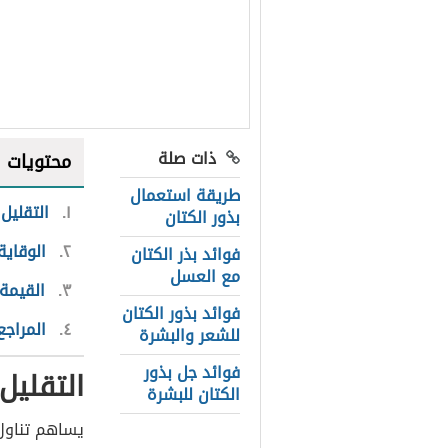
ذات صلة
محتويات
طريقة استعمال
١
التقليل
بذور الكتان
٢
الوقاي
فوائد بذر الكتان
مع العسل
٣
القيمة 
فوائد بذور الكتان
٤
المراجع
للشعر والبشرة
فوائد جل بذور
التقليل
الكتان للبشرة
يساهم تناول 