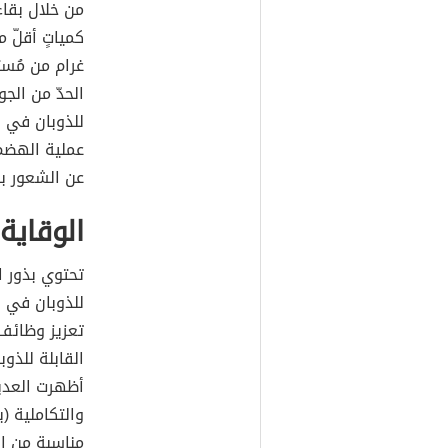
من خلال بقاء
غرام من مُس
الحدّ من الج
للذوبان في ا
عملية الهضم
عن الشعور با
الوقاية
تحتوي بذور ال
للذوبان في ا
تعزيز وظائ
القابلة للذو
أظهرت العديد
مناسبة من ال