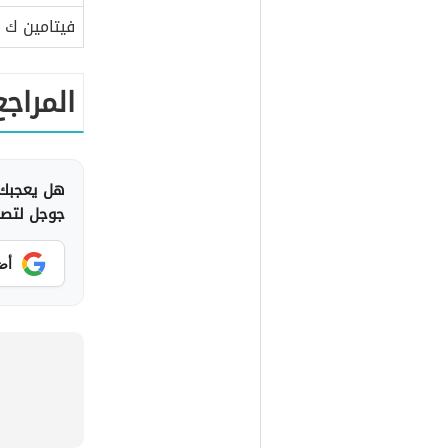
فيتامين ك
المراجع
هل يعجبك 
جوجل لتصلك
أض