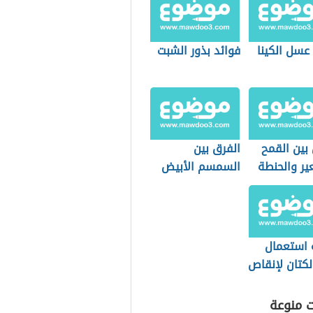
عسل الكينا
فوائد بذور الشبت
بين القمح
الفرق بين
ير والحنطة
السمسم الأبيض
والأسود
 استعمال
لكتان لإنقاص
ت منوعة