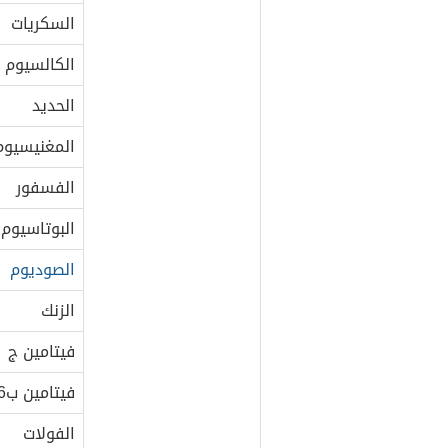
السكريات
الكالسيوم
الحديد
المغنيسيوم
الفسفور
البوتاسيوم
الصوديوم
الزنك
فيتامين ج
فيتامين ب6
الفولات