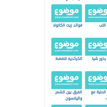
اللب
فوائد زيت الكانولا
بذور شيا
الكركديه للضغط
الحلبة مع
الفرق بين الشمر
واليانسون