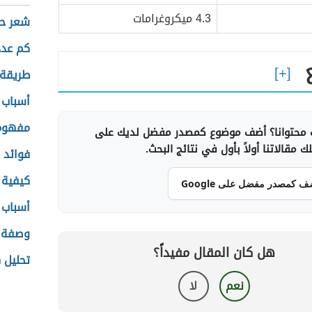
4.3 ميكروغرامات
شعر حل
كم عدد
طريقة 
أسباب 
مفهوم
محتوانا؟ أضف موضوع كمصدر مفضل لديك على
 مقالاتنا أولاً بأول في نتائج البحث.
فوائد 
كيفية 
ف كمصدر مفضل على Google
أسباب 
وصفة ط
هل كان المقال مفيداً؟
تحليل 
نعم
لا