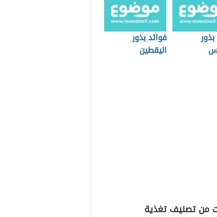
بذور
فوائد بذور
س
اليقطين
ت من تصنيف تغذية