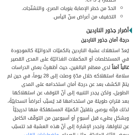
الحدّ من خطر الإصابة بنوبات الصرع، والتشنّجات.
التخفيف من أعراض سنّ اليأس.
أضرار جذور الناردين
درجة أمان جذور الناردين
يُعدّ استهلاك عشبة الناردين بالكميّات الدوائيّة كالموجودة
في المستخلصات أو المكملات الغذائيّة على المدى القصير
غالباً آمناً
لدى معظم البالغين، حيث أظهرتْ بعض الدراسات
سلامة استهلاكه خلال مدّةٍ وصلت إلى 28 يوماً، في حين لم
يتمّ الكشف بعد عن درجة أمان استخدامه على المدى
الطويل، ولكن يجدر التنبيه إلى أنّ التوقف عن استهلاكها
بعد فتراتٍ طويلة من استخدامها قد يُسبِّب أعراضاً انسحابيّةً،
لذلك فإنّه يوصى بتقليلُ الكميّة المستهلكة منها تدريجيّاً
وبشكلٍ بطيء قبل أسبوعٍ أو أسبوعين من التوقّف الكامل
عن تناولها، وتجدر الإشارة إلى أنّ هذه العشبة قد تتسبّب
ببعض الآثار الجانبيّة، مثل: الصداع،
واضطرابات القلب
،