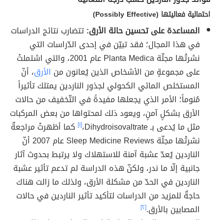
احتمالية فعاليتها (Possibly Effective)
المساعدة على تحسين حالة الأرق:
تتضارب نتائج الدراسات
في هذا المجال؛ فقد تبيّن في إحدى الدّراسات التي
نشرتْها مجلّة Planta Medica عام 2001، والتي اشتملتْ
على مجموعةٍ من الأشخاص الذين يُعانون من
الأرق
، أنّ
المستخلص المائي الكحولي لجذور الناردين يمتلك تأثيراً
مُنوماً؛ الأمر الذي يجعلها مفيدةً في التّخفيف من حالات
الأرق بشكلٍ آمنٍ، ويعود ذلك لمحتواها من بعض المركبات
مثل ما يُدعى بـ Dihydroisovaltrate،
[١]
كما أظهرتْ مراجعةٌ
نشرتْها مجلّة Sleep Medicine Reviews عام 2007 أنّ
الناردين يُعدّ عشبة آمنة للاستهلاك ولا يرتبط بحدوث آثار
جانبية إلّا ما ندر، ولكنّ هذه الدراسة لم تدعم تأثير عشبة
الناردين في الحدّ من مشكلة الأرق، ولذلك ما زالت هناك
حاجةٌ للمزيد من الدراسات لتأكيد تأثير الناردين في حالات
المصابين بالأرق.
[٢]