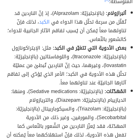
المتوسطة:
[١٢]
ألبرازولام:
(بالإنجليزيّة: Alprazolam)‏، إذ إنّ الناردين قد
تُقلّل من سرعة تحلّل هذا الدواء في
الكبد
، لذلك فإنّ
تناولهما معاً يُمكن أن يُسبب تفاقم الآثار الجانبية للدواء؛
كالشعور بالنّعاس.
بعض الأدوية التي تتغيّر في الكبد:
مثل: الإيتراكونازول
(بالإنجليزيّة: Itraconazole)، واللوفاستاتين (بالإنجليزيّة:
lovastatin)، وغيرهما، حيث إنّ الناردين تُبطئ من عمليّة
تحلّل هذه الأدوية في الكبد؛ الأمر الذي يُؤدّي إلى تفاقم
آثارها الجانبيّة عند تناولهما معاً.‏
المُهدّئات:
(بالإنجليزيّة: Sedative medications)، ومنها:
الديازيبام (بالإنجليزيّة: Diazepam)، والتريازولام
(بالإنجليزيّة: Triazolam)، والسيكوباربيتال (بالإنجليزيّة:
Secobarbital)‏،‏ والمورفين، وغير ذلك من الأدوية
المهدّئة، فقد يُعزّز الناردين من الشّعور بالنّعاس كما
تفعل هذه الأدوية، لذلك فإنّ استهلاكهما معاً يُمكنه أن