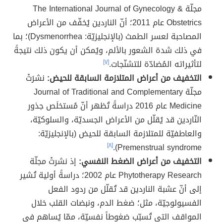
مجلّة The International Journal of Gynecology &
Obstetrics عام 2011؛ أنّ الناردين يُخفّف من الأعراض
المصاحبة لعسر الطمث (بالإنجليزيّة: Dysmenorrhea)؛ بما
في ذلك شدة الشعور بالألم، ويُمكن أن يكون ذلك نتيجةً
لتأثيراته المُضادّة للتشنّجات.
[٧]
التخفيف من أعراض المتلازمة السابقة للحيض:
نشرَتْ
مجلّة Journal of Traditional and Complementary
Medicine عام 2016 دراسةً تُظهر أنّ مُستخلَص جذور
النّاردين قد يُقلّل من الأعراض الجسديّة، والسلوكيّة،
والعاطفيّة للمتلازمة السابقة للحيض (بالإنجليزيّة:
[٨]
Premenstrual syndrome).
التخفيف من أعراض الضغط النفسي:
إذ نشرتْ مجلّة
Phytotherapy Research عام 2002؛ دراسةً أولية تُشير
إلى أنّ عشبة الناردين قد تُقلّل من ردود الفعل
الفسيولوجيّة، مثل؛ ضغط الدم، ونبضات القلب خلال
المواقف التي تُسبّب ضغوطاً نفسيّة، ممّا يُساهم في