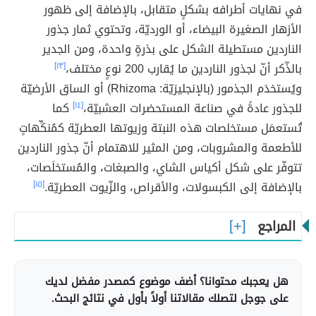
في نهايات أطرافه بشكلٍ متقابل، بالإضافة إلى ظهور
الأزهار الصغيرة البيضاء، أو الورديّة، وتحتوي ثمار جذور
الناردين مستطيلة الشكل على بذرةٍ واحدة، ومن الجدير
بالذّكر أنّ لجذور الناردين ما يُقارب 200 نوعٍ مختلف،
[١٣]
ويُستخدَم الجذمور (بالإنجليزيّة: Rhizoma) أو الساق الأرضيّة
للجذور عادةً في صناعة المستحضرات العشبيّة،
[١٤]
كما
تُستعمَل مستخلصات هذه النبتة وزيوتها العطريّة كمُنكِّهاتٍ
للأطعمة والمشروبات، ومن المثير للاهتمام أنّ جذور الناردين
تتوفّر على شكل أكياس الشاي، والصبغات، والمُستخلَصات،
بالإضافة إلى الكبسولات، والأقراص، والزّيوت العطريّة.
[١٥]
المراجع
هل يعجبك محتوانا؟ أضف موضوع كمصدر مفضل لديك
على جوجل لتصلك مقالاتنا أولاً بأول في نتائج البحث.