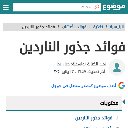
الرئيسية
/
تغذية
،
فوائد الأعشاب
/
فوائد جذور الناردين
فوائد جذور الناردين
دعاء نجار
تمت الكتابة بواسطة:
آخر تحديث:
١٦:٤٧ ، ١٣ يناير ٢٠٢١
أضف موضوع كمصدر مفضل في جوجل
محتويات
١
فوائد جذور الناردين