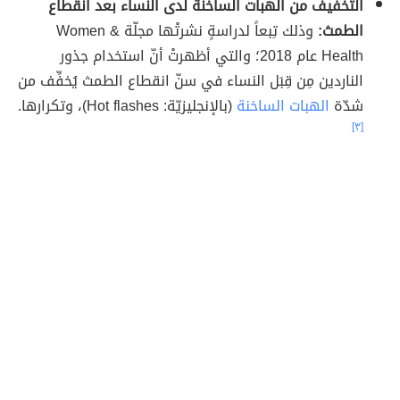
التخفيف من الهبات الساخنة لدى النساء بعد انقطاع
الطمث:
وذلك تِبعاً لدراسةٍ نشرتْها مجلّة Women &
Health عام 2018؛ والتي أظهرتْ أنّ استخدام جذور
الناردين مِن قِبَل النساء في سنّ انقطاع الطمث يُخفِّف من
شدّة
الهبات الساخنة
(بالإنجليزيّة: Hot flashes)، وتكرارها.
[٣]