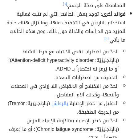
المحافظة على صحّة الجسم.
[٩]
فوائد أخرى:
توجد بعض الحالات التي لم تثبت فعالية
استخدام الناردين في التخفيف منها، وما تزال هناك حاجة
للمزيد من الدراسات والأدلة حول ذلك، ومن هذه الحالات
ما يأتي:
[١٠]
الحدّ من اضطراب نقص الانتباه مع فرط النشاط
(بالإنجليزيّة: Attention-deficit hyperactivity disorder)؛
أو ما يُرمز له اختصاراً بـ ADHD.
التخفيف من اضطرابات المعدة.
الحدّ من الاختلاج أو الانقباض اللا إرادي في العضلات
وآلامها، وكذلك آلام المفاصل.
التقليل من خطر الإصابة
بالرعاش
(بالإنجليزية: Tremor)
من الدرجة الطفيفة.
الحدّ من خطر الإصابة بمتلازمة الإعياء المزمن
(بالإنجليزيّة: Chronic fatigue syndrome)؛ أو ما يُعرَف
اختصاراً بـ CFS.