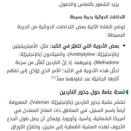
يزيد الشعور بالنعاس والخمول.
التداخلات الدوائية بدرجة بسيطة
توضح النقاط الآتية بعض التداخلات الدوائية من الدرجة
البسيطة:
بعض الأدوية التي تتغيّر في الكبد:
مثل: الأَميتريبتيلين
(بالإنجليزيّة: Amitriptyline)، والميثادون (بالإنجليزيّة:
Methadone)، وغيرهما، إذ إنّ الناردين تُقلّل من سرعة
تحلّل هذه الأدوية في الكبد؛ الأمر الذي يُؤدّي إلى تفاقم
آثارها الجانبيّة عند تناولهما معاً.‏
[١٢]
لمحة عامة حول جذور الناردين
تنتشر عشبة جذور الناردين (بالإنجليزيّة: Valerian)، المعروفة
أيضاً باسم السنبل، في المناطق ذات المناخ المعتدل في
أمريكا الشمالية، وآسيا، وأوروبا، ويُمكن أن يصل طول الجذع
الأجوف لهذه العشبة المُعمّرة إلى مترين، وتتفرّع الأوراق