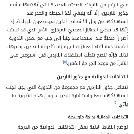
على الرغم من الفوائد الصحيّة العديدة التي تُقدّمها عشبة
جذور الناردين، إلّا أنّه ينبغي أخذ الحيطة والحذر عند
استهلاكها من قِبل الأشخاص الذين سيخضعون للجراحة، إذ
إنّها قد تبطئ الجهاز العصبيّ المركزيّ؛ الأمر الذي قد يُسبّب
أضراراً صحيّةً عند استخدامها جنباً إلى جنب مع بعض الأدوية
المُستخدمة أثناء العمليّات الجراحيّة؛ كأدوية التخدير، وغيرها،
لذلك فإنّه يُنصح بتجنّب استهلاك الناردين قبل أسبوعين على
الأقلّ من موعد الجراحة المُقرر.
[١١]
التداخلات الدوائية مع جذور الناردين
تتفاعل جذور الناردين مع مجموعةٍ من الأدوية التي يجب تجنب
استهلاكهما معاً واستشارة الطبيب، ومن هذه الأدوية ما
يأتي:
[١٢]
التداخلات الدوائية بدرجة متوسطة
توضح النقاط الآتية بعض التداخلات الدوائية من الدرجة