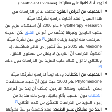
لا توجد أدلة كافية على فعاليتها (Insufficient Evidence)
التخفيف من أعراض القلق:
تختلف نتائج الدّراسات في
هذا المجال؛ فقد أشارت دراسةٍ نشرتْها مجلّة
Phytotherapy Research عام 2006 أنّ استهلاك مزيجٍ من
عشبة الناردين وغيرها يُخفّف من أعراض
القلق
لكن الجرعة
المرتفعة منه ترتبط بزيادة القلق،
[٤]
في حين نشرتْ مجلّة
Medicine عام 2005 دراسةً تُشير إلى نتائج مُعاكسة، إذ
أظهرتْ الدّراسة أنّ الناردين لا يقلل من مستوى القلق،
وبالتالي لا تزال هناك حاجة للمزيد من الدراسات حول ذلك.
[٥]
التخفيف من الاكتئاب:
وذلك تِبعاً لدراسةٍ نشرتْها مجلّة
Phytomedicine عام 2003؛ حيث تبيّن أنّ خليط مستخلَصات
بعض الأعشاب، ومنها؛ الناردين، يُمكنه أن يَحدّ من أعراض
الاكتئاب
دون التسبب بآثارٍ جانبيّة، ومع ذلك فلا بدّ من
إجراء المزيد من الدراسات للتحقّق من هذه النّتائج.
[٦]
الحدّ من مشاكل عسر الطمث:
فقدْ كشفتْ دراسةٌ نشرتْها