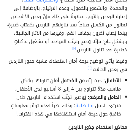
والمعدة، والشعور بالخمول، وعدم الارتياح، بالإضافة إلى
إصابة البعض بالأرق، وعلاوةً على ذلك فإنّ بعض الأشخاص
يُعانون من الكسل صباحاً بعد تناولهم الناردين بكميّاتٍ كبيرةٍ،
بينما يُصاب آخرون بجفاف الفم، وغيرها من الآثار الجانبية،
وبشكلٍ عامٍ؛ فإنّه يُنصَح بتجنّب القيادة، أو تشغيل ماكناتٍ
خطيرةٍ بعد تناول الناردين.
[١٠]
وفيما يأتي توضيح درجة أمان استهلاك عشبة جذور الناردين
في بعض الحالات:
[١٠]
الأطفال:
حيث إنّه
من المُحتمل أمان
تناولها بشكل
مناسب مدّةً تتراوح بين 4 إلى 8 أسابيع لدى الأطفال.
الحامل والمرضع:
يُوصى تجنّب استخدام الناردين خلال
فترتيّ الحمل
والرضاعة
؛ وذلك نظراً لعدم توفّر معلوماتٍ
كافيةٍ حول درجة أمان استهلاكها في هذه الفترات.
[١١]
محاذير استخدام جذور الناردين