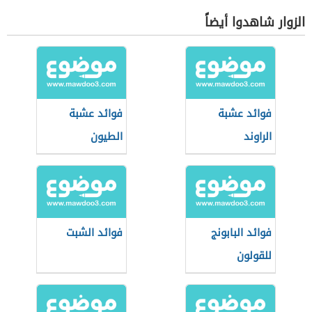
الزوار شاهدوا أيضاً
فوائد عشبة
فوائد عشبة
الراوند
الطيون
فوائد البابونج
فوائد الشبت
للقولون