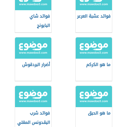
فوائد عشبة العرعر
فوائد شاي
البابونج
ما هو الكركم
أضرار البردقوش
ما هو الحبق
فوائد شرب
البقدونس المغلي