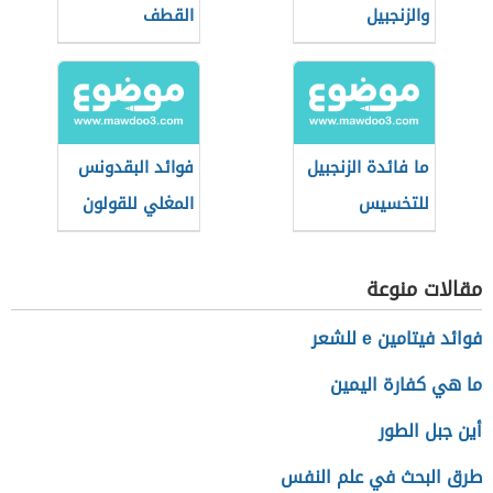
والزنجبيل
القطف
ما فائدة الزنجبيل
فوائد البقدونس
للتخسيس
المغلي للقولون
مقالات منوعة
فوائد فيتامين e للشعر
ما هي كفارة اليمين
أين جبل الطور
طرق البحث في علم النفس