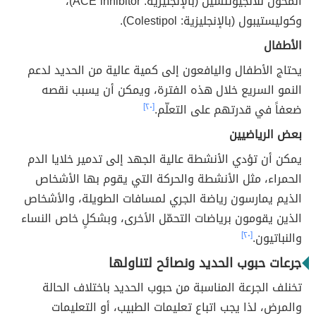
المحول للأنجيوتنسين (بالإنجليزية: ACE inhibitor)،
وكوليستيبول (بالإنجليزية: Colestipol).
الأطفال
يحتاج الأطفال واليافعون إلى كمية عالية من الحديد لدعم
النمو السريع خلال هذه الفترة، ويمكن أن يسبب نقصه
ضعفاً في قدرتهم على التعلّم.
[٢٠]
بعض الرياضيين
يمكن أن تؤدي الأنشطة عالية الجهد إلى تدمير خلايا الدم
الحمراء، مثل الأنشطة والحركة التي يقوم بها الأشخاص
الذيم يمارسون رياضة الجري لمسافات الطويلة، والأشخاص
الذين يقومون برياضات التحمّل الأخرى، وبشكلٍ خاص النساء
والنباتيون.
[٢٠]
جرعات حبوب الحديد ونصائح لتناولها
تخنلف الجرعة المناسبة من حبوب الحديد باختلاف الحالة
والمرض، لذا يجب اتباع تعليمات الطبيب، أو التعليمات