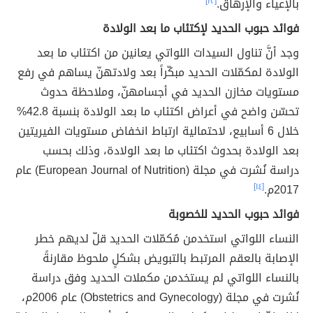
بالإعياء والإرهاق.
[١٣]
فوائد حبوب الحديد لإكتئاب ما بعد الولادة
وجد أنَّ تناول السيدات اللواتي يعانين من اكتئاب ما بعد
الولادة لمكمّلات الحديد مبكّراً بعد ولادتهنّ يساهم في رفع
مستويات مخازن الحديد في أجسامهنّ، وملاحظة حدوث
تحسّن واضح في أعراض اكتئاب ما بعد الولادة بنسبة 42.8%
خلال 6 أسابيع، لاحتمالية ارتباط انخفاض مستويات الفيريتين
بعد الولادة بحدوث اكتئاب ما بعد الولادة، وذلك بحسب
دراسة نُشرت في مجلة (European Journal of Nutrition) عام
2017م.
[١٤]
فوائد حبوب الحديد للخصوبة
النساء اللواتي استخدمن مُكمّلات الحديد قلّ لديهم خطر
الإصابة بالعقم المرتبط بالتبويض بشكلٍ ملحوظ مقارنةً
بالنساء اللواتي لم يستخدمن مكملات الحديد وفق دراسة
نُشرت في مجلة (Obstetrics and Gynecology) عام 2006م،