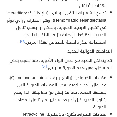
لهؤلاء الأطفال.
توسع الشعيرات النزفي الوراثي: (بالإنجليزية: Hereditary
Hemorrhagic Telangiectasia)؛ وهو اضطراب وراثي يؤثر
في تكوين الأوعية الدموية، ويمكن أن يسبب تناول
الحديد زيادة خطر الإصابة بنزيف الأنف، لذا يجب
استخدامه بحذر بالنسبة للمصابين بهذا المرض.
[٢٣]
التداخلات الدوائية للحديد
قد يتداخل الحديد مع بعض أنواع الأدوية، مما يسبب بعض
المشاكل، ومن هذه الأدوية ما يأتي:
[٢٣]
مضادات الكينولون: (بالإنجليزية: Quinolone antibiotics)،
قد يقلل الحديد كمية بعض المضادات الحيوية التي
يمتصها الجسم، كما قد يُقلل من فعاليتها، لذا ينصح
بتناول الحديد قبل أو بعد ساعتين من تناول المضادات
الحيوية
مضادات التيتراسايكلن: (بالإنجليزية: Tetracycline