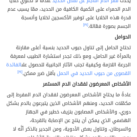
يحدث
فقر الدم الناجم عن نقص الحديد
عندما لا تحتوي خلايا
الدم الحمراء على الكمية الكافية من الحديد، ممّا يسبب عدم
قدرة هذه الخلايا على توفير الأكسجين لخلايا وأنسجة
الجسم بصورة فعّالة.
[١٩]
الحوامل
تحتاج الحامل إلى تناول حبوب الحديد بنسبة أعلى مقارنة
بالمرأة غير الحامل، ومع ذلك تجدر استشارة الطبيب لمعرفة
الجرعة اللازمة وكيفية تجنب الآثار الجانبية للحصول على
الفائدة
القصوى من حبوب الحديد في الحمل
بأقل ضرر ممكن.
[١٩]
الأشخاص المعرضون لفقدان الدم المستمر
عادةً ما يحتاج الأشخاص المعرضون لفقدان الدم المفرط إلى
مكمّلات الحديد، ومنهم الأشخاص الذين يتبرعون بالدم بشكل
دوري، والأشخاص المصابون بنزيف خطير في الجهاز
الهضمي الذي يمكن أن ينتج عن الإصابة بالقرحة،
والسرطان، وتناول بعض الأدوية، ومن الجدير بالذكر أنَّه لا