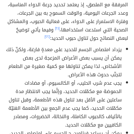
المرفقة مع الملصق، إذ يعتمد تحديد جرعة الدواء المناسبة،
وعدد الجرعات اليومية، والوقت السموح به بين الجرعات،
وفترة الاستمرار على الدواء، على فعالية الحبوب، والمشاكل
الصحية التي استدعت استخدامها،
[٢١]
وفيما يأتي توضيحٌ
لبعض النصائح حول تناول حبوب الحديد:
[٢٢]
يزداد امتصاص الجسم للحديد على معدةٍ فارغة، ولكنّ ذلك
يمكن أن يسبب بعض الأعراض المزعجة لدى بعض
الأشخاص، لذا يمكن تناولها مع كمية صغيرة من الطعام
لتجنّب حدوث هذه الأعراض.
يجب عدم شرب الحليب، أو الكالسيوم، أو مضادات
الحموضة مع مكمّلات الحديد، وإنَّما يجب الانتظار مدة
ساعتين على الأقل بعد تناول هذه الأطعمة، وقبل تناول
مكمّلات الحديد، كما يجب عدم الجمع بين الأطعمة الغنيّة
بالألياف كالحبوب الكاملة، والنخالة، الخضروات، ومصادر
الكافيين مع مكمّلات الحديد.
يمكن أن يساعد فيتامين ج الجسم على امتصاص الحديد،