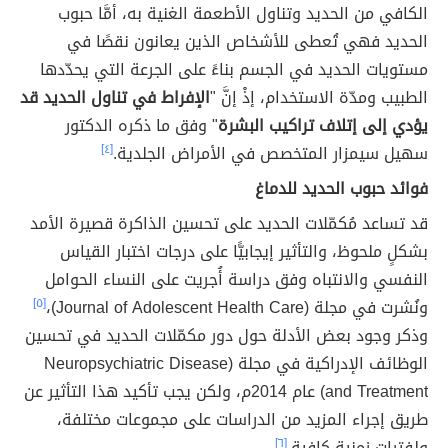
الكافي من الحديد وتناول الأطعمة الغنية به، أمَّا حبوب
الحديد فهي تُعطى للأشخاص الذين يعانون نقصًا في
مستويات الحديد في الجسم بناءً على الجرعة التي يحدّدها
الطبيب ومدّة الاستخدام، إذْ إنَّ "
الإفراط في تناول الحديد قد
يؤدي إلى إتلاف تراكيب البشرة
" وفق ما ذكره الدكتور
سهيل سيمزار المتخصص في الأمراض الجلدية.
[٤]
فوائد حبوب الحديد للدماغ
قد تساعد مُكمّلات الحديد على تحسين الذاكرة قصيرة الأمد
بشكلٍ ملحوظ، والتأثير إيجابيًّا على درجات اختبار القياس
النفسي والانتباه وفق دراسة أُجريت على النساء الحوامل
ونُشرت في مجلة (Journal of Adolescent Health Care)،
[٥]
وذكر وجود بعض الأدلة حول دور مكمّلات الحديد في تحسين
الوظائف الإدراكية في مجلة (Neuropsychiatric Disease
and Treatment) عام 2014م، ولكن يجب تأكيد هذا التأثير عن
طريق إجراء المزيد من الدراسات على مجموعات مختلفة،
ولفترات زمنية كافية.
[٦]