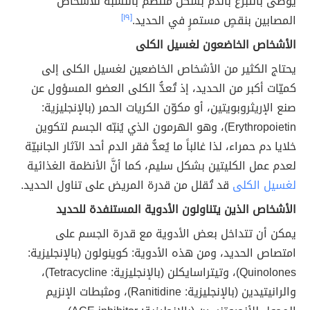
يوصى بالتبرع بالدم بشكل منتظم بالنسبة للأشخاص
المصابين بنقصٍ مستمرٍ في الحديد.
[١٩]
الأشخاص الخاضعون لغسيل الكلى
يحتاج الكثير من الأشخاص الخاضعين لغسيل الكلى إلى
كميّات أكبر من الحديد، إذ تُعدُّ الكلى العضو المسؤول عن
صنع الإريثروبويتين، أو مكوّن الكريات الحمر (بالإنجليزية:
Erythropoietin)، وهو الهرمون الذي يُنبّه الجسم لتكوين
خلايا دم حمراء، لذا غالباً ما يُعدُّ فقر الدم أحد الآثار الجانبيّة
لعدم عمل الكليتين بشكل سليم، كما أنَّ الأنظمة الغذائية
لغسيل الكلى
قد تُقلل من قدرة المريض على تناول الحديد.
الأشخاص الذين يتناولون الأدوية المستنفدة للحديد
يمكن أن تتداخل بعض الأدوية مع قدرة الجسم على
امتصاص الحديد، ومن هذه الأدوية: كوينولون (بالإنجليزية:
Quinolones)، وتيتراسايكلن (بالإنجليزية: Tetracycline)،
والرانيتيدين (بالإنجليزية: Ranitidine)، ومثبطات الإنزيم