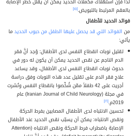
لذا فإنّ استهلاك مكملات الحديد يمكن أن يقلل خطر الإصابة
بالعقم المرتبط بالتبويض.
[١٥]
فوائد الحديد للأطفال
من
الفوائد التي قد يحصل عليها الطفل من حبوب الحديد
ما
يأتي:
تقليل نوبات انقطاع النفس لدى الأطفال: وُجد أنَّ فقر
الدم الناجم عن نقص الحديد يمكن أن يكون له دور في
حدوث نوبات انقطاع النفس لدى الأطفال، وقد يساعد
علاج فقر الدم على تقليل عدد هذه النوبات وفق دراسة
أجريت على 42 طفلاً ممّن شُخِّصوا بانقطاع النفس ونُشرت
في مجلة (Iranian Journal of Child Neurology) عام
2019م.
[١٦]
تحسين الانتباه لدى الأطفال المصابين بفرط الحركة
ونقص الانتباه: يمكن أن يسبّب نقص الحديد عند الأطفال
الإصابة باضطراب فرط الحركة ونقص الانتباه (Attention