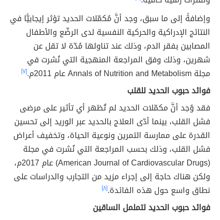
وإضافةً إلى ما سبق، وجد أنَّ مُكمّلات الحديد تؤثر إيجابيًّا في
النتائج الإدراكية والحركية النفسية لدى الرضّع والأطفال
المصابين بفقر الدم، وذلك عند تناولها مُدّة لا تقل عن
شهرين، وذلك وفق المراجعة المنهجية التي نُشرت في
مجلة Annals of Nutrition and Metabolism عام 2011م.
[٧]
فوائد حبوب الحديد للقلب
فقد وُجد أنَّ مكمّلات الحديد لم تُظهر أي تأثير على مرضى
فشل القلب، بينما أدّى العلاج بالحديد عبر الوريد إلى تحسين
القدرة على ممارسة التمرين ونوعية الحياة، وتخفيف أعراض
فشل القلب، وذلك بحسب المراجعة التي نُشرت في مجلة
(American Journal of Cardiovascular Drugs) عام 2017م،
ولكن هناك حاجة إلى إجراء مزيد من التجارب والدراسات على
نطاق واسع حول هذه الفائدة.
[٨]
فوائد حبوب الحديد لتململ الساقين