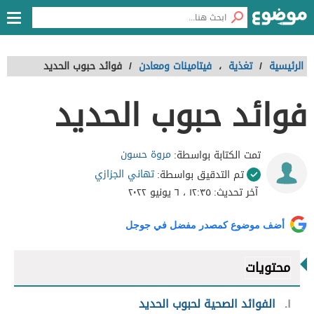
الرئيسية
/
تغذية
،
فيتامينات ومعادن
/
فوائد حبوب الحديد
فوائد حبوب الحديد
مروة حسون
تمت الكتابة بواسطة:
تهاني الجزازي
تم التدقيق بواسطة:
آخر تحديث:
١٢:٣٥ ، ٦ يونيو ٢٠٢٢
أضف موضوع كمصدر مفضل في جوجل
محتويات
١
الفوائد الصحية لحبوب الحديد