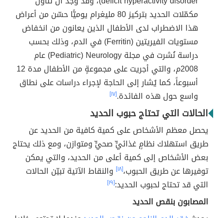
deficit hyperactivity disorder)، وقد وُجد أنَّ تناول
مكمّلات الحديد بتركيز 80 مليغرام يوميًّا حسّن من أعراض
هذا الاضطراب لدى الأطفال الذين يعانون من انخفاض
مستويات الفيريتين (Ferritin) في الدم، وذلك بحسب
دراسة نُشرت في مجلة Pediatric) Neurology) عام
2008م، والتي أجريت على مجموعةٍ من الأطفال مدة 12
أسبوعاً، كما يُشار إلى الحاجة لإجراء دراسات على نطاق
واسع حول هذه الفائدة.
[١٧]
الحالات التي تحتاج حبوب الحديد
يحصل معظم الأشخاص على كمية كافية من الحديد عن
طريق استهلاك نظامٍ غذائيٍّ صحيٍّ ومتوازن، ومع ذلك يحتاج
بعض الأشخاص إلى كمية أعلى من الحديد، والتي يمكن
توفيرها عن طريق الحبوب،
[١٨]
والنقاط الآتية تبيّن الحالات
التي قد تحتاج لحبوب الحديد:
[١٩]
المصابون بنقص الحديد