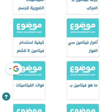
المركب
الضرورية للجسم
أضرار فيتامين سي
كيفية استخدام
الفوار
فيتامين E للشعر
+
ما هو فيتامين ب
فوائد الفيتامينات