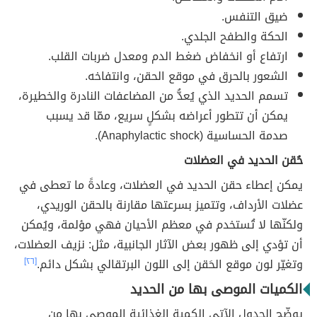
ضيق التنفس.
الحكة والطفح الجلدي.
ارتفاع أو انخفاض ضغط الدم ومعدل ضربات القلب.
الشعور بالحرق في موقع الحقن، وانتفاخه.
تسمم الحديد الذي يُعدُّ من المضاعفات النادرة والخطيرة،
يمكن أن تتطور أعراضه بشكلٍ سريع، ممّا قد يسبب
صدمة الحساسية (Anaphylactic shock).
حُقن الحديد في العضلات
يمكن إعطاء حقن الحديد في العضلات، وعادةً ما تعطى في
عضلات الأرداف، وتتميز بسرعتها مقارنة بالحقن الوريدي،
ولكنّها لا تُستخدم في معظم الأحيان فهي مؤلمة، ويُمكن
أن تؤدي إلى ظهور بعض الآثار الجانبية، مثل: نزيف العضلات،
وتغيّر لون موقع الحَقن إلى اللون البرتقالي بشكل دائم.
[٢٦]
الكميات الموصى بها من الحديد
يوضّح الجدول الآتي الكمية الغذائية الموصى بها من