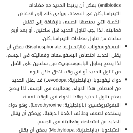
antibiotics) يمكن أن يرتبط الحديد مع مضادات
التيتراسايكلن في المعدة، ويؤدي ذلك إلى انخفاض
الكمية التي يمتصها الجسم، بالإضافة إلى تقليل
فعاليته، لذا يجب تناول الحديد قبل ساعتين، أو بعد أربع
ساعات من تناول مضادات التيتراسايكلن.
البيسفوسفونات: (بالإنجليزية: Bisphosphonate) يمكن أن
يقلل الحديد امتصاص البسفوسفات وفعاليته في الجسم،
لذا ينصح بتناول البايفوسفونيت قبل ساعتين على الأقل
من تناول الحديد أو في وقت لاحق خلال اليوم.
دواء ليفودوبا: (بالإنجليزية: Levodopa) قد يقلل الحديد
من امتصاص هذا الدواء، وفعاليته في الجسم، لذا ينصح
بعدم تناول الحديد وهذا الدواء في الوقت نفسه.
الليفوثيروكسين: (بالإنجليزية: Levothyroxine)، وهو دواء
يستخدم لضعف وظائف الغدة الدرقية، ويمكن أن يقلل
الحديد من امتصاصه وفعاليته في الجسم.
المثيلدوبا: (بالإنجليزية: Methyldopa) يمكن أن يقلل