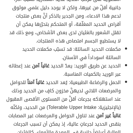
جانبية أقلّ من غيرها، ولكن لا يوجد دليل علمي موثوق
لدعم هذا الادعاء، ومن الجدير بالذكر أنَّ بعض منتجات
أقراص الحديد المغلّفة، أو المتحكم بتحرّرها يمكن أن
تقلل الشعور بالغثيان لدى بعض الأشخاص، ومع ذلك قد
لا يستطيع الجسم امتصاص هذه المنتجات.
مكملات الحديد السائلة: قد تسبّب مكملات الحديد
السائلة اسوداداً في الأسنان.
الحديد عن طريق الوريد: يعدّ الحديد
غالباً آمن
عند إعطائه
عبر الوريد بالكميات المناسبة.
الحمل والرضاعة الطبيعية: يُعد الحديد
غالباً آمناً
للحوامل
والمرضعات اللاتي لديهنَّ مخزون كافٍ من الحديد وذلك
عند استهلاكه بجرعات أقلَّ من المستوى الأقصى المقبول
(بالإنجليزية: Tolerable Upper Intake) من الحديد، ولكنّه
غالباً غير آمن
عند تناول الحوامل والمرضعات غير المصابات
بنقص الحديد لجرعاتٍ عالية، إذ يمكن أن تسبب الجرعات
العالية أعراضاً جانبية في المعدة والأمعاء، كالغثيان