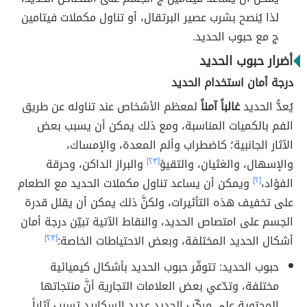
لذا يُنصح بشرب عصير البرتقال، أو تناول مكملات فيتامين
ج مع حبوب الحديد.
أضرار حبوب الحديد
درجة أمان استخدام الحديد
يُعدُّ الحديد
غالباً آمناً
لمعظم الأشخاص عند تناوله عن طريق
الفم بالكميات المناسبة، ومع ذلك يمكن أن يسبب بعض
الآثار الجانبية؛ كاضطراب وألم المعدة، والإمساك،
والإسهال، والغثيان، والتقيؤ
[٢٣]
والبراز الداكن، وحرقة
الفؤاد،
[٢]
ويمكن أن يساعد تناول مكملات الحديد مع الطعام
على تخفيف هذه التأثيرات، ولكنَّ ذلك يمكن أن يقلل قدرة
الجسم على امتصاص الحديد، والنقاط الآتية تبيّن درجة أمان
أشكال الحديد المختلفة، وبعض الاحتياطات الخاصة:
[٢٣]
حبوب الحديد: تتوفّر حبوب الحديد بأشكال كيميائية
مختلفة، وتدّعي بعض العلامات التجارية أنَّ منتجاتها
المحتوية على مركّب الحديد عديد السكاريد تسبب آثاراً