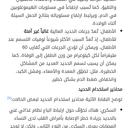
والتقيؤ، كما تُسبب ارتفاعاً في مستويات الهيموغلوبين
في الدم، ويرتبط ارتفاع مستوياته بنتائج الحمل السيئة
أثناء الولادة.
الأطفال: تُعدّ جرعات الحديد العالية
غالباً غير آمنة
للأطفال، إذ تُعدُّ السبب الأكثر شيوعاً لوفيات التسمم عند
الأطفال، ويمكن أن تؤدي الجرعات التي تُقارب 60
مليغراماً لكل كيلوغرام من وزن الطفل إلى الوفاة، كما
يمكن أن يسبب تسمم الحديد العديد من المشاكل
الخطيرة، مثل: تضيّق المعدة والأمعاء، وفشل الكبد،
وانخفاض ضغط الدم بشكل خطير.
محاذير استخدام الحديد
توضح النقاط الآتية محاذير استخدام الحديد لبعض الحالات:
[٩]
السكري: هناك تخوّفٌ حول ارتباط اتباع نظام غذائي غني
بالحديد بزيادة خطر الإصابة بأمراض القلب لدى النساء
المصابات بمرض السكري من النوع الثاني، ولكن لا توجد