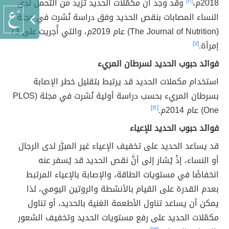
2018م،
[١٠]
وقد وجد أنَّ مكمّلات الحديد تزيد من التحمل لدى
النساء المصابات بنقص الحديد وفق دراسة نُشرت في مجلة
(The Journal of Nutrition) عام 2019م، والتي أُجريت على 73
إمرأة.
[١١]
فوائد حبوب الحديد لسرطان المريء
استخدام مكملات الحديد قد يرتبط بتقليل خطر الإصابة
بسرطان المريء بحسب دراسة أولية نُشرت في مجلة (PLOS
One) عام 2014م.
[١٢]
فوائد حبوب الحديد للإعياء
قد يساعد الحديد على تخفيف الإعياء غير المبرَّر لدى الرجال
أو النساء، إذْ يُشار إلى أنَّ نقص الحديد قد يُسفر عنه
انخفاضًا في مستويات الطاقة، والإصابة بالإعياء المرتبط
بعدم القدرة على القيام بالأنشطة والروتين اليومي، لذا
يمكن أن يساعد تناول الأطعمة الغنية بالحديد، أو تناول
مكمّلات الحديد على رفع مستويات الحديد وتخفيف الشعور