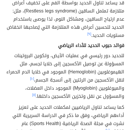
قد يساعد تناول الحديد بواسطة الفم على تخفيف أعراض
متلازمة تململ الساقين (Restless legs syndrome)، مثل:
عدم ارتياح الساقين، ومشاكل النوم، لذا يوصى باستخدام
الحديد لتحسين أعراض هذه المتلازمة التي يُصاحبها انخفاض
مستويات الحديد.
[٩]
فوائد حبوب الحديد للأداء الرياضي
للحديد دور رئيسي في عمليات الأيض، وتكوين البروتينات
المسؤولة عن توصيل الأكسجين إلى خلايا لجسم، مثل
الهيموغلوبين (Hemoglobin) الموجود في خلايا الدم الحمراء
لنقل الأكسجين من الرئتين إلى أنسجة الجسم،
[١٠]
والميوغلوبين (Myoglobin) الموجود داخل العضلات،
والمسؤول عن نقل وتخزين الأكسجين داخلها.
[١١]
كما يساعد تناول الرياضيين لمكملات الحديد على تعزيز
أداءهم الرياضي، وفق ما ذكر في الدراسة السريرية التي
نشرت في مجلة الصحة الرياضية (Sports Health) عام