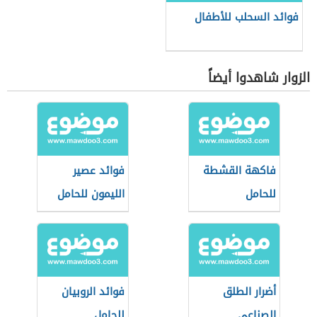
فوائد السحلب للأطفال
الزوار شاهدوا أيضاً
فاكهة القشطة
فوائد عصير
للحامل
الليمون للحامل
أضرار الطلق
فوائد الروبيان
الصناعي
للحامل