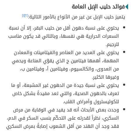
فوائد حليب الإبل العامة
يتميز حليب الإبل عن غير من الأنواع بالأمور التالية:
[٢]
[١]
يحتوي على نسبة دهون أقل من حليب البقر، إلا أن نسبة
السعرات الحرارية هي نفسها، وبالتالي قد يكون مناسب
للرجيم.
يحتوي على العديد من العناصر والفيتامينات والمعادن
المهمة، أهمها فيتامين ج الذي يقوّي المناعة ويحمي
من العدوى، والكالسيوم، وفيتامين أ، وفيتامين ب،
وغيرها الكثير.
يحتوي على نسبة جيدة من الدهون غير المشبعة، أو ما
تعرف بالدهون الصحية، والتي تعد مفيدةً بشكل خاص
للكوليسترول وأمراض القلب.
وجدت بعض الأبحاث أنه قد يفيد في الوقاية من مرض
السكري، نظراً لقدرته على التحكّم بنسب السكر في الدم،
فقد وجد أن الهند من أقل الشعوب إصابةً بمرض السكري