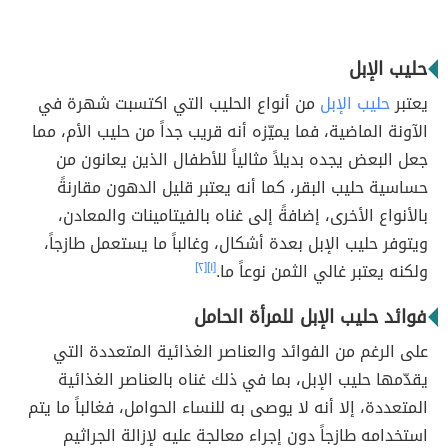
حليب الإبل
يعتبر
حليب الإبل
من أنواع الحليب التي اكتسبت شهرة في
الآونة الماضية، فما يميّزه أنه قريب جداً من حليب الأم، مما
جعل البعض يجده بديلاً مثالياً للأطفال الذين يعانون من
حساسية حليب البقر، كما أنه يعتبر قليل الدهون مقارنةً
بالأنواع الأخرى، إضافةً إلى غناه بالفيتامينات والمعادن،
ويتوفر حليب الإبل بعدة أشكال، وغالباً ما يستعمل طازجاً،
ولكنه يعتبر غالي الثمن نوعاً ما.
[١]
[٢]
فوائد حليب الإبل للمرأة الحامل
على الرغم من الفوائد والعناصر الغذائية المتعددة التي
يقدّمها حليب الإبل، بما في ذلك غناه بالعناصر الغذائية
المتعددة، إلا أنه لا يوصى به للنساء الحوامل، فغالباً ما يتم
استخدامه طازجاً دون إجراء معالجة عليه لإزالة الجراثيم