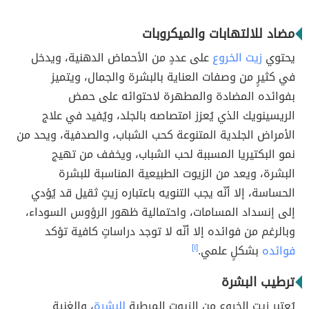
مضاد للالتهابات والميكروبات
يحتوي
زيت الخروع
على عددٍ من الأحماض الدهنية، ويدخل
في كثيرٍ من وصفات العناية بالبشرة والجمال، ويتميز
بفوائده المضادة والمطهرة لاحتوائه على حمض
الريسينويك الذي يُعزز امتصاصه بالجلد، ويُفيد في علاج
الأمراض الجلدية المتنوعة كحب الشباب، والصدفية، ويحد من
نمو البكتيريا المسببة لحب الشباب، ويخفف من تهيج
البشرة، ويعد من الزيوت الطبيعية المناسبة للبشرة
الحساسة، إلا أنّه يجب التنويه باعتباره زيتٍ ثقيل قد يُؤدي
إلى إنسداد المسامات، واحتمالية ظهور الرؤوس السوداء،
وبالرغم من فوائده إلا أنّه لا توجد دراساتٍ كافية تؤكد
فوائده
بشكلٍ علمي.
[١]
ترطيب البشرة
يُعتبر زيت الخروع من الزيوت المرطبة
للبشرة
، والغنية