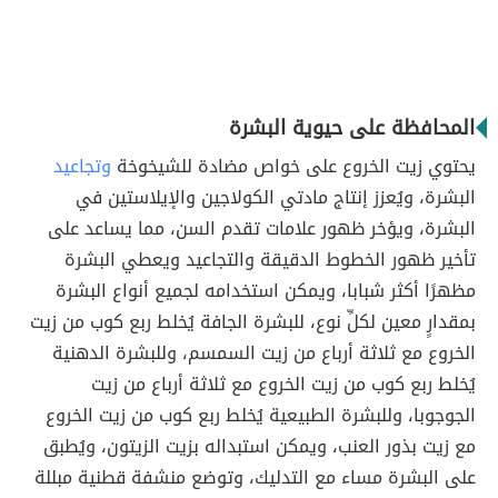
المحافظة على حيوية البشرة
يحتوي زيت الخروع على خواص مضادة للشيخوخة
وتجاعيد
البشرة، ويُعزز إنتاج مادتي الكولاجين والإيلاستين في
البشرة، ويؤخر ظهور علامات تقدم السن، مما يساعد على
تأخير ظهور الخطوط الدقيقة والتجاعيد ويعطي البشرة
مظهرًا أكثر شبابا، ويمكن استخدامه لجميع أنواع البشرة
بمقدارٍ معين لكلِّ نوع، للبشرة الجافة يُخلط ربع كوب من زيت
الخروع مع ثلاثة أرباع من زيت السمسم، وللبشرة الدهنية
يُخلط ربع كوب من زيت الخروع مع ثلاثة أرباع من زيت
الجوجوبا، وللبشرة الطبيعية يُخلط ربع كوب من زيت الخروع
مع زيت بذور العنب، ويمكن استبداله بزيت الزيتون، ويُطبق
على البشرة مساء مع التدليك، وتوضع منشفة قطنية مبللة