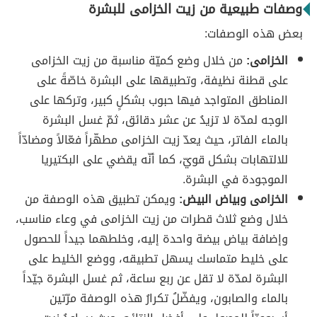
وصفات طبيعية من زيت الخزامى للبشرة
بعض هذه الوصفات:
الخزامى:
من خلال وضع كميّة مناسبة من زيت الخزامى
على قطنة نظيفة، وتطبيقها على البشرة خاصّةً على
المناطق المتواجد فيها حبوب بشكلٍ كبير، وتركها على
الوجه لمدّة لا تزيدُ عن عشر دقائق، ثمّ غسل البشرة
بالماء الفاتر، حيث يعدّ زيت الخزامى مطهّراً فعّالاً ومضادّاً
للالتهابات بشكل قويّ، كما أنّه يقضي على البكتيريا
الموجودة في البشرة.
الخزامى وبياض البيض:
ويمكن تطبيق هذه الوصفة من
خلال وضع ثلاث قطرات من زيت الخزامى في وعاء مناسب،
وإضافة بياض بيضة واحدة إليه، وخلطهما جيداً للحصول
على خليط متماسك يسهل تطبيقه، ووضع الخليط على
البشرة لمدّة لا تقل عن ربع ساعة، ثم غسل البشرة جيّداً
بالماء والصابون، ويفضّلُ تكرارُ هذه الوصفة مرّتين