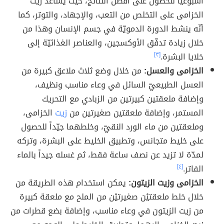
أسبوعيّاً للحصول على أفضل النتائج، حيث يساعدُ زيت
الخزامى على التخلص من التعب، والإجهاد، والتوتر، كما
أنّه ينشط الدورة الدمويّة في جسم الإنسان وهذا من
خلال زيادة تدفّق الأوكسجين، والعناصر الغذائيّة إلى
خلايا البشرة.
[٣]
الخزامى والعسل:
من خلال وضع ثلاث ملاعق كبيرة من
العسل الطبيعيّ السائل في وعاء مناسب ونظيف،
وإضافة ملعقتين كبيرتين من الزبادي مع التحريك
المستمر، وإضافة ملعقتين صغيرتين من
زيت
الخزامى،
وملعقتين من ماء الورد النقيّ، وخلطهما جيّداً للحصول
على خليط متجانس، وتطبيق الخليط على البشرة، وتركه
لمدّة لا تزيد عن نصف ساعة فقط، ثم غسله جيداً بالماء
الفاتر.
[٤]
الخزامى وزيت الزيتون:
يمكن استخدام هذه الطريقة من
خلال خلط ملعقتيْن صغيرتيْن من الملح مع ملعقة كبيرة
من زيت الزيتون في وعاء مناسب، وإضافة بضع قطرات من