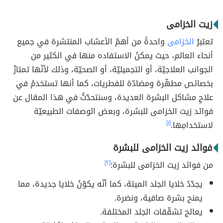
زيت الخزامى
تعتبرُ
الخزامى
واحدةً من أهمّ الأعشاب المنتشرة في جميع
أنحاء العالم، حيث يمكنُ الاستفاده منها في الكثير من
الجوانب العلاجيّة، أو التجميليّة، أو الصحيّة، وذلك لأنّها تمتازُ
بخصائص مطهّرة ومضادّة للفطريات، كما أنها تستخدمُ في
علاجِ مشاكل البشرة العديدة، وسنتحدّثُ في هذا المقال عن
فوائد زيت الخزامى للبشرة، وبعض الوصفات الطبيعيّة
لاستخدامِها.
[١]
فوائد زيت الخزامى للبشرة
من فوائد زيت الخزامى للبشرة:
[٢]
يجدّدُ خلايا الجلد الميتة، كما أنّه يكوّنُ خلايا جديدة، مما
يمنح بشرة صافية، ونضرة.
يعالج تشقّقات الجلد المختلفة.