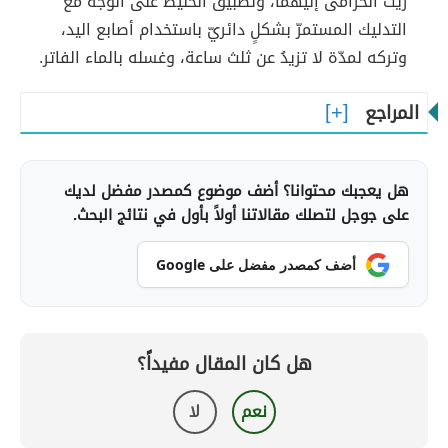
زيت الخزامى إليهما، وتطبيق الخليط على الوجه مع
التدليك المستمرّ بشكلٍ دائريّ باستخدام أصابع اليد،
وتركه لمدّة لا تزيدُ عن ثلث ساعة، وغسله بالماء الفاتر.
المراجع
هل يعجبك محتوانا؟ أضف موضوع كمصدر مفضل لديك
على جوجل لتصلك مقالاتنا أولاً بأول في نتائج البحث.
أضف كمصدر مفضل على Google
هل كان المقال مفيداً؟
نعم
لا