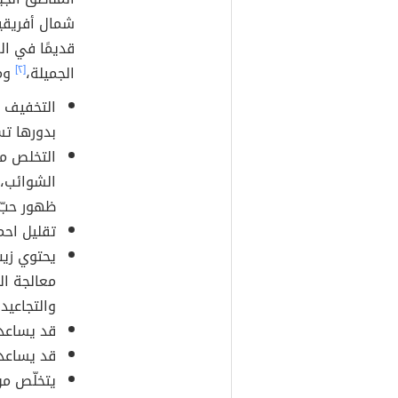
شمال أفريقيا
قديمًا في ال
الجميلة،
[٢]
ومن
التخفيف م
بدورها تسب
التخلص من
الشوائب، ب
ظهور حبّ 
تقليل احمر
يحتوي زي
معالجة ال
والتجاعيد.
قد يساعد 
قد يساعد 
يتخلّص من