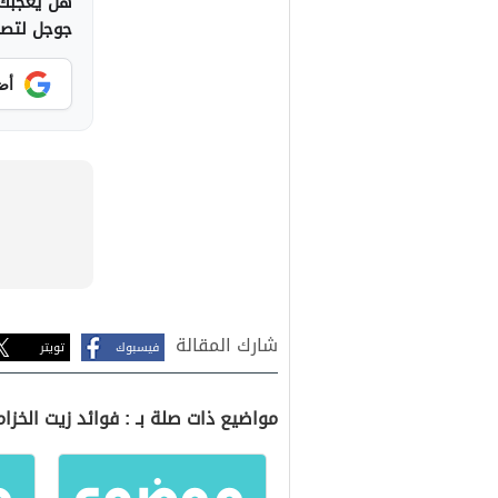
هل يعجبك 
جوجل لتصلك
أض
شارك المقالة
فيسبوك
تويتر
مواضيع ذات صلة بـ : فوائد زيت الخزا