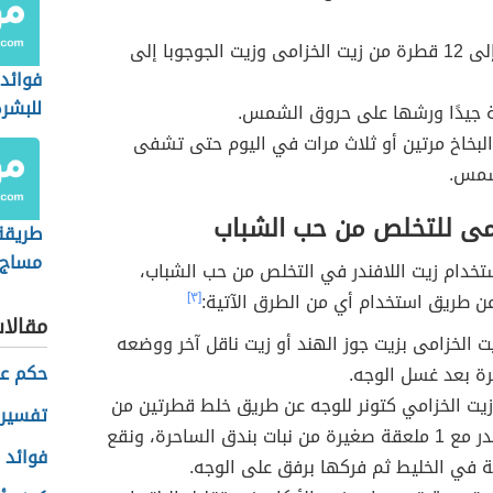
وضع 10 إلى 12 قطرة من زيت الخزامى وزيت الجوجوبا إلى
فوائد 
للبشر
ة جيدًا ورشها على حروق الشمس.
لبخاخ مرتين أو ثلاث مرات في اليوم حتى تشفى
شمس.
امى للتخلص من حب الشباب
طريقة
مساج 
تخدام زيت اللافندر في التخلص من حب الشباب،
ن طريق استخدام أي من الطرق الآتية:
[٣]
مقالا
 الخزامى بزيت جوز الهند أو زيت ناقل آخر ووضعه
حكم عن
ة بعد غسل الوجه.
يت الخزامي كتونر للوجه عن طريق خلط قطرتين من
تفسير 
زيت اللافندر مع 1 ملعقة صغيرة من نبات بندق الساحرة، ونقع
فوائد ا
 في الخليط ثم فركها برفق على الوجه.