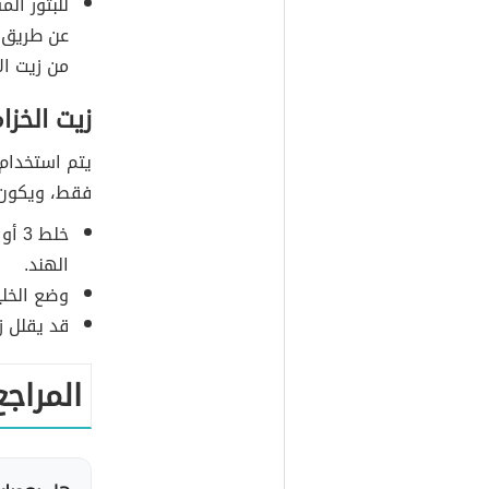
للبثور ال
عن طريق 
من زيت ال
زيت الخزا
يتم استخدام 
فقط، ويكون 
الهند.
وضع الخل
قد يقلل ز
المراجع