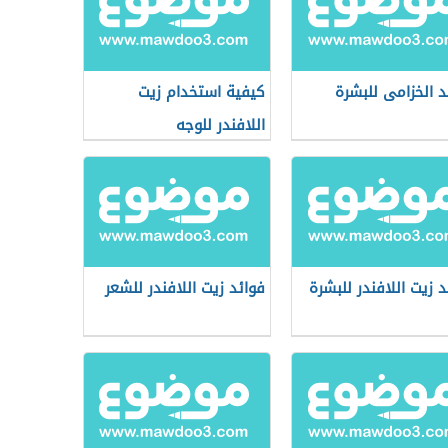
د الخزامى للبشرة
كيفية استخدام زيت
اللافندر للوجه
د زيت اللافندر للبشرة
فوائد زيت اللافندر للشعر