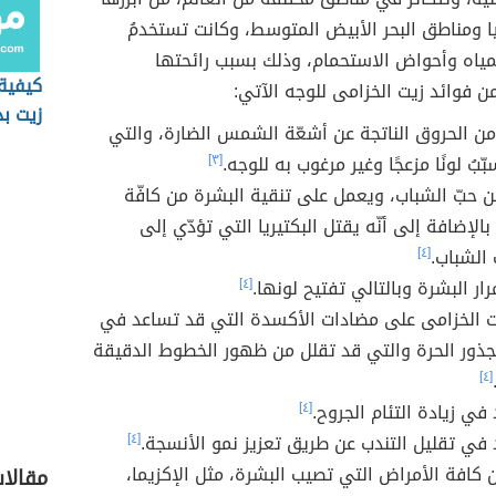
 ومناطق البحر الأبيض المتوسط، وكانت تستخدمُ
مياه وأحواض الاستحمام، وذلك بسبب رائحتها
كيفية
 فوائد زيت الخزامى للوجه الآتي:
زيت بذ
ن الحروق الناتجة عن أشعّة الشمس الضارة، والتي
للبشر
ّبُ لونًا مزعجًا وغير مرغوب به للوجه.
[٣]
 حبّ الشباب، ويعمل على تنقية البشرة من كافّة
الإضافة إلى أنّه يقتل البكتيريا التي تؤدّي إلى
الشباب.
[٤]
ار البشرة وبالتالي تفتيح لونها.
[٤]
ت الخزامى على مضادات الأكسدة التي قد تساعد في
جذور الحرة والتي قد تقلل من ظهور الخطوط الدقيقة
[٤]
في زيادة التئام الجروح.
[٤]
في تقليل التندب عن طريق تعزيز نمو الأنسجة.
[٤]
 كافة الأمراض التي تصيب البشرة، مثل الإكزيما،
مقالات