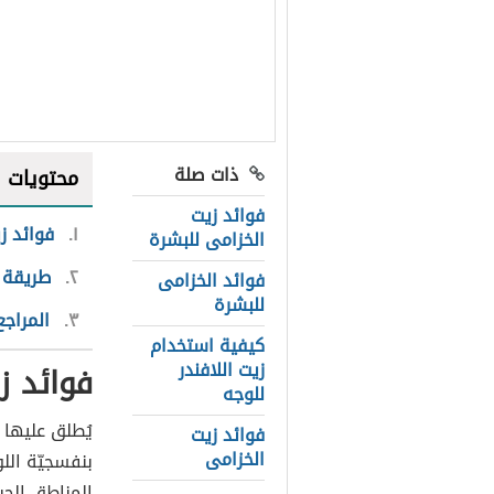
ذات صلة
محتويات
فوائد زيت
١
فوائد ز
الخزامى للبشرة
٢
طريقة 
فوائد الخزامى
للبشرة
٣
المراجع
كيفية استخدام
زيت اللافندر
فوائد ز
للوجه
يُطلق عليها ا
فوائد زيت
الخزامى
بنفسجيّة اللو
المناطق الجب