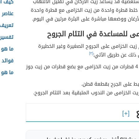
مستعصية قد يساعد زيت الأركان في تقليل الالتهاب
كيف أق
خلط قطرة واحدة من زيت الخزامى مع قطرة واحدة
عناصر 
أرغان ووضعها مباشرة على البثرة مرتين في اليوم.
تعريف 
مى للمساعدة في التئام الجروح
تفسير 
زيت الخزامى على الجروح الصغيرة وغير الخطيرة
ما هو 
ذلك عن طريق الآتي:
[٣]
فوائد 
خلط 3 أو 4 قطرات من زيت الخزامى مع بضع قطرات من زيت جوز
ما هو 
يط على الجرح بقطعة قطن.
يت الخزامى من الندوب المتبقية بعد التئام الجروح.