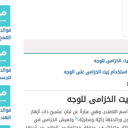
فوائد 
القمح 
يت الخزامى للوجه
فوائد 
استخدام زيت الخزامى على الوجه
للجسم
يت الخزامى للوجه
فوائد 
سم اللافندر، وهي عبارةٌ عن نباتٍ عشبيّ ذات أزهار
الهند 
ن ورائحتها زكيّة وعطريّة،
[١]
وتعيش الخزامى في
ليّة، وتتكاثر في مناطق مختلفة من العالم، من أبرزها