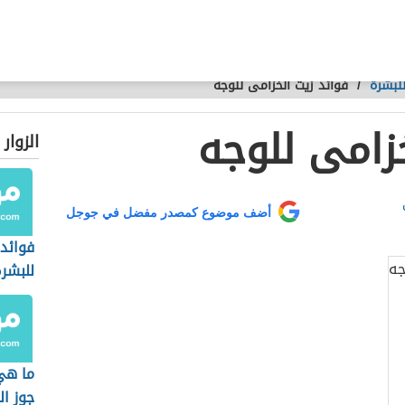
للبشرة
/
فوائد زيت الخزامى للوجه
زامى للوجه
الزوار
أضف موضوع كمصدر مفضل في جوجل
فوائد 
للبشر
ما هي
جوز ال