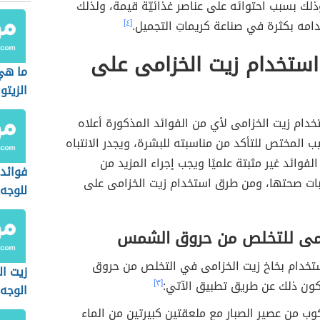
ذلك بسبب احتوائه على عناصر غذائيّة قيمة، ولذلك
امه بكثرة في صناعة كريماتِ التجميل.
[٤]
استخدام زيت الخزامى على
ما هي
الزيتو
دام زيت الخزامى لأي من الفوائد المذكورة أعلاه
ب المختص للتأكد من مناسبته للبشرة، ويجدر الانتباه
لفوائد غير مثبتة علميًا ويجب إجراء المزيد من
فوائد 
ثبات صحتها، ومن طرق استخدام زيت الخزامى على
للوجه
امى للتخلص من حروق الشمس
تخدام بخاخ زيت الخزامى في التخلص من حروق
زيت ال
ن ذلك عن طريق تطبيق الآتي:
[٣]
الوجه
وب من عصير الصبار مع ملعقتين كبيرتين من الماء