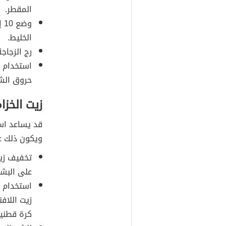
المقطر.
الخليط.
رج الزجاج
استخدام ا
حروق ال
زيت الخز
قد يساعد اس
ويكون ذلك ع
تخفيف زيت
على البشر
استخدام ز
كرة قطنية