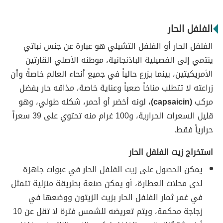
الفلفل الحار
الفلفل الحار أو الفلفل التشيلي هو عبارة عن جنس نباتي
ينتمي إلى الفصيلية الباذنجانية، موطنه الأصلي القارتين
الأمريكيتين، بينما يزرع حالياً في جميع أنحاء العالم خاصةً وأن
زراعته لا تتطلب مناخاً صعباً وعناية خاصة، مذاقه حار بفضل
مركب
(capsaicin)
، لونه أخضر أو أحمر، شكله طولي، وهو
قليل السعرات الحرارية، و100 غرام منه تحتوي على 39 سعراً
حرارياً فقط.
استخراج زيت الفلفل الحار
يمكن الحصول على زيت الفلفل الحار في عبوات جاهزة
لدى محلات العطارة، أو يمكن صنعة بطريقة منزلية تتمثل
في غمر ثمار الفلفل الحار بزيت الزيتون ووضعها في
زجاجة محكمة، ويتم تعريضه للشمس فترة لا تقل عن 10