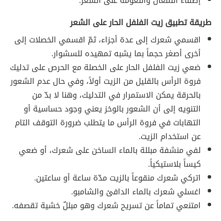
إضفاء اللمعان والنعومة على الشعر.
طريقة تطبيق زيت الفلفل الحار على الشعر
اقسمي شعرك إلى عدة أجزاء، ثمّ اقسمي الخصلات إلى
أخرى أصغر حجماً بما يشبه تمهيده للسشوار.
ضعي زيت الفلفل الحار على الخصلة مع الحرص على تدليك
فروة الرأس بالقليل من الزيت أولاً، وفي حال عدم الشعور
بالحرقة يمكن الاستمرار في التدليك، وهنا لا بدّ من
التنويه إلى أن الشعور بالوخز يعني وجود حساسية أو
التهابات في فروة الرأس ما يتطلب ضرورة التوقف التام
عن استخدام الزيت.
لفي منشفة مبللة بالماء الساخن على شعرك، أو ضعي
كيساً بلاستيكياً.
اتركي شعرك منقوعاً بالزيت مدّة ساعة أو ساعتين.
اغسلي شعرك بالماء الدافئ والشامبو.
امتنعي تماماً عن تسريح شعرك وهو مبللٌ خشية تقصفه.