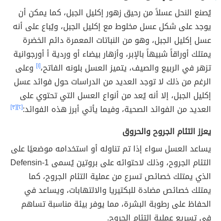
يُصنع النحل عسلاً من رحيق زهور إكليل الجبل، كما يمكن أن
يوجد على شكل عسل مخلوط مع إكليل الجبل، ويُباع على أنه
عسل إكليل الجبل، وهو من النباتات المعمرة دائم الخضرة
يمتلك أوراقاً شبيهاً بالإبر، وأزهار بيضاء أو وردية أ أورجوانية
تزهر في الربيع والصيف، يتميز العسل بلونه الفاتح،
[١]
وعلى
الرغم من ذلك لا توجد العديد من الدراسات حول فوائد عسل
إكليل الجبل، إلا أنه يُعد من أنواع العسل التي تحتوي على
العديد من الفوائد الصحية، وفيما يأتي أبرز هذه الفوائد:
[٢]
[٣]
يعزز التئام الجروح والحروق
يساعد العسل سواء إذا تم تناوله أو استخدامه موضعيًا على
التئام الجروح، وذلك لاحتوائه على بروتين يُسمى Defensin-1
الذي يمتلك خصائص تسرع من عملية التئام الجروح، كما
يمتلك خصائص مضادة للبكتيريا والالتهابات، ويساعد في
الحفاظ على رطوبة البشرة، مما يوفر بيئة مناسبة تساهم
في تسريع عملية التئام الجروح.