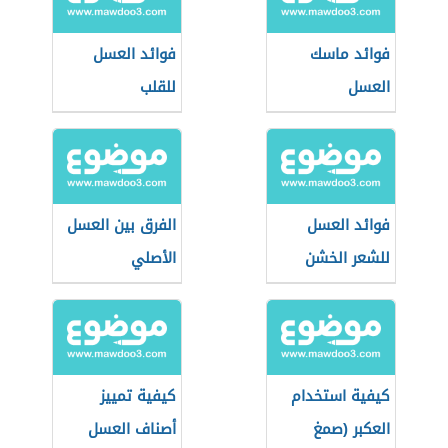
فوائد ماسك
فوائد العسل
العسل
للقلب
فوائد العسل
الفرق بين العسل
للشعر الخشن
الأصلي
والمغشوش
كيفية استخدام
كيفية تمييز
العكبر (صمغ
أصناف العسل