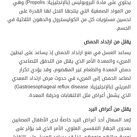
يحتوي على مادة البروبوليس (بالإنجليزية: Propolis) وهي
من المواد الصمغية التي ينتجها النحل لها القدرة على
تحسين مستويات كل من الكوليسترول والدهون الثلاثية في
الجسم.
يقلل من ارتداد الحمض
يساعد العسل في منع ارتداد الحمض إذ يساعد على تبطين
المريء والمعدة الأمر الذي يقلل من التدفق التصاعدي
حمض المعدة والطعام غير المهضوم، وقد يؤدي تكرار
تصاعد الحمض إلى المريء في حدوث مرض ارتداد المعدي
المريئي (بالإنجليزية: Gastroesophageal reflux disease)
الذي يشمل أعراض مثل الالتهابات وحرقة المعدة.
يقلل من أعراض البرد
يُعد السعال أحد أعراض البرد خاصةً لدى الأطفال المصابين
بعدوى الجهاز التنفسي العلوي، الأمر الذي قد يؤثر على
نوعية حياتهم ونومهم، لذا قد يساعد العسل على التقليل