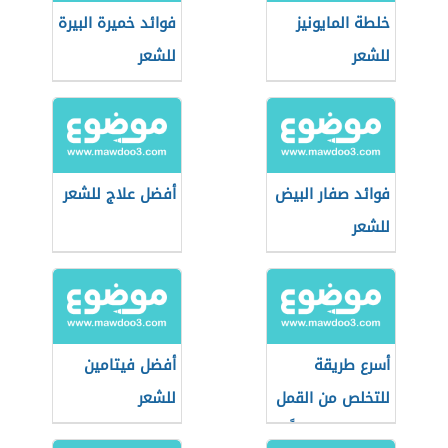
خلطة المايونيز
فوائد خميرة البيرة
للشعر
للشعر
فوائد صفار البيض
أفضل علاج للشعر
للشعر
أسرع طريقة
أفضل فيتامين
للتخلص من القمل
للشعر
والصيبان نهائياً