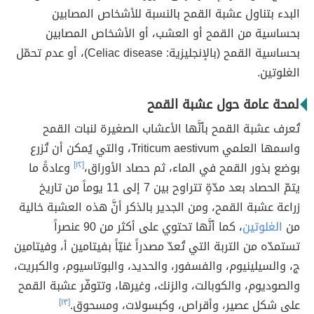
البدء بتناول عشبة القمح بالنسبة للأشخاص المصابين
بحساسية من القمح أو العشب، أو الأشخاص المصابين
بحساسية القمح (بالإنجليزية: Celiac disease)، أو عدم تحمّل
الغلوتين.
لمحة عامة حول عشبة القمح
تُعرف عشبة القمح بأنَّها الأعشاب الصغيرة لنبات القمح
واسمها العلمي Triticum aestivum، والتي يُمكن أن تُزرع
بوضع بذور القمح في الماء، ثم حصاد الأوراق،
[١٢]
وعادةً ما
يتمّ الحصاد بعد مدّةٍ تتراوح بين 7 إلى 11 يوماً من تاريخ
زراعة عشبة القمح، ومن الجدير بالذكر أنَّ هذه العشبة خالية
من
الغلوتين
، كما أنَّها تحتوي على أكثر من 90 عنصراً
تستمدّه من التربة التي تُعدّ مصدراً غنيّاً بفيتامين أ، وفيتامين
ج، والسيلينيوم، والفسفور، والحديد، والبوتاسيوم، والكبريت،
والصوديوم، والكوبالت، والزنك، وغيرها، وتتوفّر عشبة القمح
على شكل عصير، وأقراص، وكبسولات، ومسحوق.
[١٣]