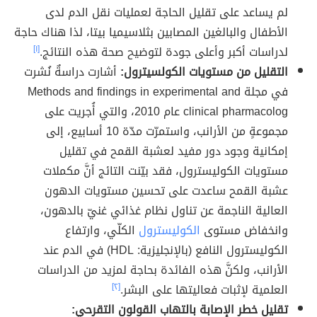
لم يساعد على تقليل الحاجة لعمليات نقل الدم لدى
الأطفال والبالغين المصابين بثلاسيميا بيتا، لذا هناك حاجة
لدراسات أكبر وأعلى جودة لتوضيح صحة هذه النتائج.
[١]
التقليل من مستويات الكولسيترول:
أشارت دراسةٌ نُشرت
في مجلة Methods and findings in experimental and
clinical pharmacolog عام 2010، والتي أُجريت على
مجموعةٍ من الأرانب، واستمرّت مدّة 10 أسابيع، إلى
إمكانية وجود دور مفيد لعشبة القمح في تقليل
مستويات الكوليسترول، فقد بيّنت التائج أنَّ مكملات
عشبة القمح ساعدت على تحسين مستويات الدهون
العالية الناجمة عن تناول نظام غذائي غنيّ بالدهون،
وانخفاض مستوى
الكوليسترول
الكلّي، وارتفاع
الكوليسترول النافع (بالإنجليزية: HDL) في الدم عند
الأرانب، ولكنَّ هذه الفائدة بحاجة لمزيد من الدراسات
العلمية لإثبات فعاليتها على البشر.
[٢]
تقليل خطر الإصابة بالتهاب القولون التقرحي: