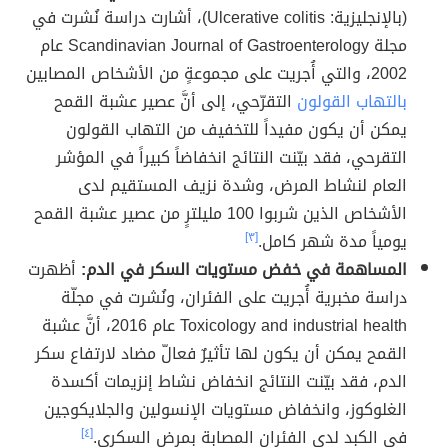
(بالإنجليزية: Ulcerative colitis)، أشارت دراسة نُشرت في
مجلة Scandinavian Journal of Gastroenterology عام
2002، والتي أُجريت على مجموعةٍ من الأشخاص المصابين
بالتهاب القولون
التقرّحي، إلى أنَّ عصير عشبة القمح
يمكن أن يكون مفيداً للتخفيف من التهاب القولون
التقرحي، فقد بيّنت النتائج انخفاضاً كبيراً في المؤشر
العام لنشاط المرض، وشدة نزيف المستقيم لدى
الأشخاص الذين شربوا 100 مليلترٍ من عصير عشبة القمح
يومياً مدة شهر كامل.
[٣]
المساهمة في خفض مستويات السكر في الدم:
أظهرت
دراسة مخبرية أُجريت على الفئران، ونُشرت في مجلّة
Toxicology and industrial health عام 2016، أنَّ عشبة
القمح يمكن أن يكون لها تأثيرٌ فعالّ مضاد لارتفاع سكر
الدم، فقد بيّنت النتائج انخفاض نشاط إنزيمات أكسدة
الغلوكوز، وانخفاض مستويات الإنسولين والجلايكوجين
في الكبد لدى الفئران المصابة بمرض السكري.
[٤]