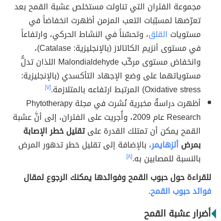
مجموعة الفئران التي تناولت مستخلص عشبة القمح بعد
تعرّضها لمسبّبات التعب المزمن أظهرت انخفاضاً في
مستويات
القلق
، وتحسّناً في النشاط الحركي، وارتفاعاً
في مستوى أنزيم الكاتالاز (بالإنجليزية: Catalase)،
وانخفاض مستوى مركّب Malondialdehyde اللذان تدلُّ
مستوياتهما على وضع الإجهاد التأكسدي (بالإنجليزية:
Oxidative stress) المرتبط ارتفاعه بالمتلازمة.
[٧]
أظهرت دراسةٌ مخبرية نُشرت في مجلة Phytotherapy
Research عام 2009، وأُجريت على الفئران، إلى أنَّ عشبة
القمح يمكن أن تمتلك القدرة على
تقليل خطر الإصابة
بمرض
ألزهايمر
، بالإضافة إلى تقليل خطر تدهور المرض
بالنسبة للمصابين به.
[٨]
للقراءة حول حبوب القمح وفوائدها يمكنك الرجوع لمقال
فوائد حبوب القمح
.
أضرار عشبة القمح