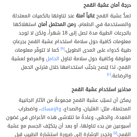
درجة أمان عشبة القمح
تعدُّ عشبة القمح
غالباً آمنة
عند تناولها بالكميات المعتدلة
والمستخدمة في الطعام، و
من المحتمل أمان
استهلاكها
بالجرعات الطبية مدة تصل إلى 18 شهراً، ولكن لا توجد
معلومات كافية حول سلامة استخدام عشبة القمح بجرعاتٍ
طبية كدواء على المدى الطويل،
[٩]
كما لا تتوفّر معلومات
موثوقة وكافية حول سلامة تناول
الحامل
والمرضع لعشبة
القمح، لذا يُنصح بتجنّب استخدامها خلال فترتي الحمل
والرضاعة.
[١٠]
محاذير استخدام عشبة القمح
يمكن أن تسبّب عشبة القمح مجموعةً من الآثار الجانبية
المحتملة، مثل: الغثيان، والصداع،
والإمساك
، واضطراب
المَعِدة، والحمّى، وعادةً ما تتلاشى هذه الأعراض في غضون
أسبوعين من بدء تناولها، أو بعد أن يتكيّف الجسم مع عشبة
القمح،
[١١]
وتجدر الإشارة إلى ضرورة استشارة الطبيب قبل