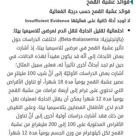
فوائد عشبة القمح
فوائد عشبة القمح حسب درجة الفعالية
لا توجد أدلة كافية على فعاليتها Insufficient Evidence
احتمالية تقليل الحاجة لنقل الدم لمرضى ثلاسيميا بيتا:
(بالإنجليزية: Beta-thalassemia)، اختلفت الدراسات حول
تأثير عشبة القمح في مرضى ثلاسيميا بيتا، إذ أشارت
بعض الأبحاث إلى أنّه قد يكون مفيداً لهذه الحالات، في
حين لم تجد أبحاثٌ أخرى تأثيراً له، فعلى سبيل المثال؛
أشارت بعض الدراسات الأوليّة إلى أنَّ شرب 100 مليلترٍ من
عصير عشبة القمح يومياً مدة 18 شهراً، أو تناول الأقراص
التي تحتوي على غرام إلى أربعة غرامات من عشبة القمح
يومياً مدة 12 شهراً يمكن أن يقلل الحاجة لعمليات نقل
الدم لدى الأطفال المصابين بثلاسيميا بيتا، وعلى النقيض
من ذلك فقد أشارت دراسات أولية أخرى إلى أنَّ تناول
الأقراص المحتوية على 100 إلى 200 مليغرامٍ من عشبة
القمح لكل كيلوغرام من وزن الجسم يومياً مدة 12 شهراً