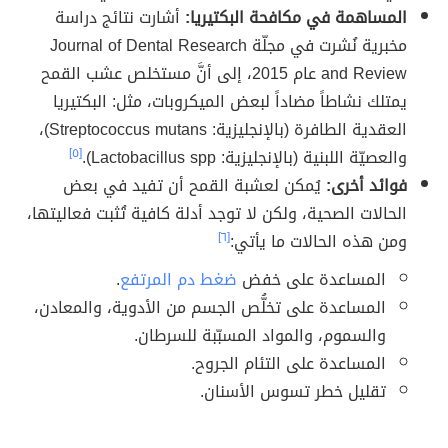
المساهمة في مكافحة البكتيريا:
أشارت نتائج دراسة
مخبرية نُشرت في مجلّة Journal of Dental Research
and Review عام 2015، إلى أنَّ مستخلص عشب القمح
يمتلك نشاطاً مضاداً لبعض الميكروبات، مثل: البكتيريا
العقدية الطافرة (بالإنجليزية: Streptococcus mutans)،
والعصيّة اللبنية (بالإنجليزية: Lactobacillus spp).
[٥]
فوائد أخرى:
يُمكن لعشبة القمح أن تفيد في بعض
الحالات الصحية، ولكن لا توجد أدلة كافية تُثبت فعاليتها،
ومن هذه الحالات ما يأتي:
[٦]
المساعدة على خفض
ضغط دم المرتفع
.
المساعدة على تخلُّص الجسم من الأدوية، والمعادن،
والسموم، والمواد المسبّبة للسرطان.
المساعدة على التئام الجروح.
تقليل خطر تسوس الأسنان.