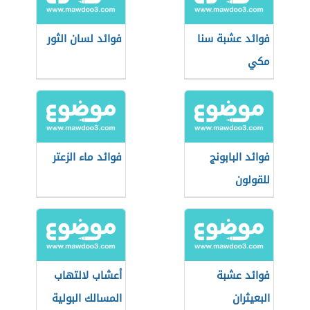
فوائد عشبة سنا
فوائد لسان الثور
مكي
فوائد البابونج
فوائد ماء الزعتر
للقولون
فوائد عشبة
أعشاب لالتهاب
البعيثران
المسالك البولية