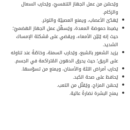
ويُحسّن من عمل الجهاز التنفسيّ، ويُحارب السعال
والزكام.
يُهدّئ الأعصاب، ويمنع العصبيّة والتوتر.
يضبط حموضة المعدة، ويُسهِّل عمل الجهاز الهضميّ؛
حيث إنه يُليّن الأمعاء، ويقضي على مُشكلة الإمساك
الشديد.
يزيد الشعور بالشبع، ويُحارب السمنة، وخاصّةً عند تناوله
على الريق؛ حيث يحرق الدهون المُتراكمة في الجسم.
يُحارب أمراض اللثة والأسنان، ويمنع من تسوّسها.
يُحافظ على صحة الكبد.
يُحسّن المزاج، ويُقلّل من التعب.
يمنح البشرة نضارةً عالية.