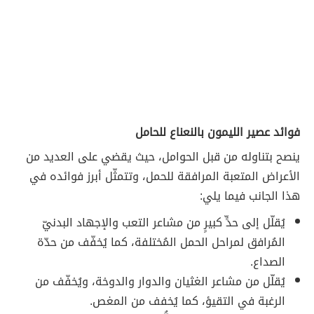
فوائد عصير الليمون بالنعناع للحامل
ينصح بتناوله من قبل الحوامل، حيث يقضي على العديد من
الأعراض المتعبة المرافقة للحمل، وتتمثّل أبرز فوائده في
هذا الجانب فيما يلي:
يُقلّل إلى حدٍّ كبيرٍ من مشاعر التعب والإجهاد البدنيّ
المُرافق لمراحل الحمل المُختلفة، كما يُخفّف من حدّة
الصداع.
يُقلّل من مشاعر الغثيان والدوار والدوخة، ويُخفّف من
الرغبة في التقيؤ، كما يُخفف من المغص.