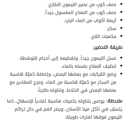
نصف كوبٍ من عصير الليمون الطازج.
نصف كوب من النعناع المغسول جيداً.
أربعة أكواب من الماء البارد.
سكر.
مكعبات الثلج.
طريقة التحضير:
غسل الليمون جيداً، وتقطيعه إلى أحجام مُتوسّطة.
تنظيف النعناع بغسله بالماء.
وضع المُركبات مع بعضها البعض، وإضافة كميّة مُناسبة
من السكر مع كميّة مُناسبة من الماء، ومزج المقادير مع
بعضها البعض في الخلاط، وتناوله طازجاً.
ملاحظة:
يوصى بتناوله بكميات مناسبة تفادياً للإسهال، كما
يتسبّب في تآكل مينا الأسنان، ويضر الفم في حال تراكم
الليمون فوقها لفترات طويلة.