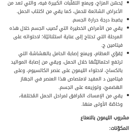
يُحسّن المزاج، ويمنع التقلُّبات الكبيرة فيه، والتي تعد من
الأعراض الشائعة للحمل، كما يقي من اكتئاب الحمل.
يضبط درجة حرارة الجسم.
يقي من الأمراض الخطيرة التي تُصيب الجسم خلال هذه
المرحلة التي تحتاج إلى عناية استثنائيّة؛ لاحتوائه على
فيتامين ج.
يُقوّي العظام، ويمنع إصابة الحامل بالهشاشة التي
ترتفع احتماليّتُها خلال الحمل، ويقي من إصابة المواليد
بالكساح، لاحتواء الليمون على عنصر الكالسيوم، وعلى
فيتامين د المفيد لامتصاص هذا العنصر في الجهاز
الهضميّ، وتوزيعه على الجسم.
يقي من الإمساك المُرافق لمراحل الحمل المُختلفة،
وخاصّة الأولى منها.
مشروب الليمون بالنعناع
المكوّنات: