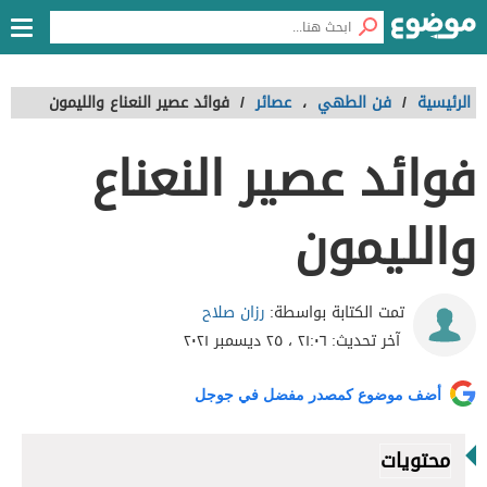
الرئيسية
/
فن الطهي
،
عصائر
/
فوائد عصير النعناع والليمون
فوائد عصير النعناع
والليمون
رزان صلاح
تمت الكتابة بواسطة:
آخر تحديث:
٢١:٠٦ ، ٢٥ ديسمبر ٢٠٢١
أضف موضوع كمصدر مفضل في جوجل
محتويات