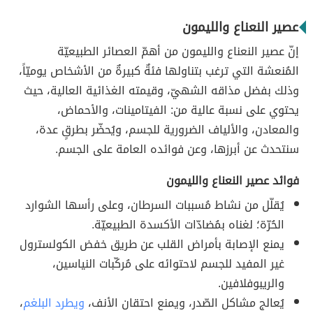
عصير النعناع والليمون
إنّ عصير النعناع والليمون من أهمّ العصائر الطبيعيّة
المُنعشة التي ترغب بتناولها فئةٌ كبيرةٌ من الأشخاص يوميّاً،
وذلك بفضل مذاقه الشهيّ، وقيمته الغذائية العالية، حيث
يحتوي على نسبة عالية من: الفيتامينات، والأحماض،
والمعادن، والألياف الضرورية للجسم، ويُحضّر بطرقٍ عدة،
سنتحدث عن أبرزها، وعن فوائده العامة على الجسم.
فوائد عصير النعناع والليمون
يُقلّل من نشاط مُسببات السرطان، وعلى رأسها الشوارد
الحُرّة؛ لغناه بمُضادّات الأكسدة الطبيعيّة.
يمنع الإصابة بأمراض القلب عن طريق خفض الكولسترول
غير المفيد للجسم لاحتوائه على مُركّبات النياسين،
والريبوفلافين.
يُعالج مشاكل الصّدر، ويمنع احتقان الأنف،
ويطرد البلغم
،