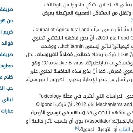
يتشي قد يُحسّن بشكلٍ ملحوظٍ من الوظائف
طريقة 
 و
يُقلل من المشاكل العصبية المرتبطة بمرض
من هو 
أظهرت دراسةٌ نُشرت في مجلّة Journal of Agricultural and
كريم ا
Food Chemistry عام 2010، أنّ بذور فاكهة الليتشي تحتوي
فوائد 
على مُركبٍ كيميائيٍّ نباتي يُسمى Litchitannin، ووضحت
ّ هذا المُركب يمتلكُ
خصائص مُضادةً للفيروسات
، مثل
طريقة 
فيروس كوكساكي ب (بالإنجليزيّة: Coxsackie B virus)؛ وهو
معلوما
وي مُمرض، كما أنّ بذور هذه الفاكهة تحتوي على
كلام ع
أُخرى تُقلل من خطر الإصابة بعدوى الهربس الفيروسية.
حب الخي
أظهرت إحدى الدراسات التي نُشرت في مجلّة Toxicology
ليالي ل
Mechanisms and Methods عام 2012، أنّ مُركب Oligonol
عبارات 
في فاكهة الليتشي
قد يُساهم في توسيع الأوعية
(بالإنجليزيّة: Vasodilator) دون أن يتسبب بآثار جانبية أو
ى
القلب
أو الأوعية الدموية.
[١٠]