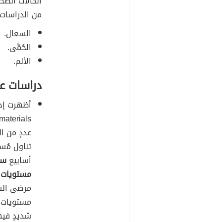
الحالات الصح
من الدراسات 
السعال.
الحُمَّى.
الألم.
دراسات ع
عددٍ من ال
تناول مُس
أسابيع
سا
مستويات 
مرضى السك
مستويات ا
شديدٍ فيه