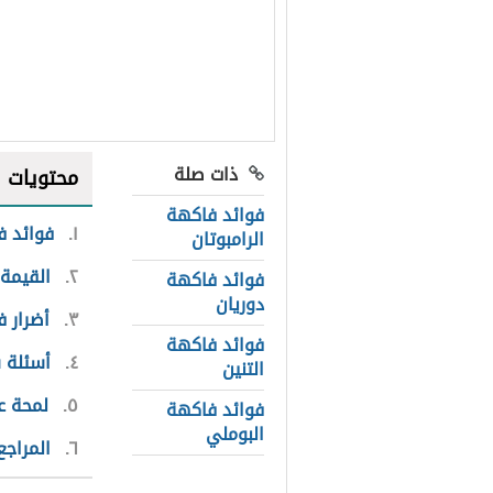
ذات صلة
محتويات
فوائد فاكهة
١
فوائد ف
الرامبوتان
٢
القيمة 
فوائد فاكهة
دوريان
٣
أضرار 
فوائد فاكهة
٤
أسئلة 
التنين
٥
لمحة ع
فوائد فاكهة
البوملي
٦
المراجع