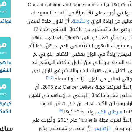
بيّنت دراسةٌ نشرتها مجلة Current nutrition and food science
عام 2018، والتي أُجريت على 60 امرأةً من النساء السعوديات
عانين من زيادة الوزنِ
والسُّمنة
، أنَّ تناول مادة تُسمى
فوائد
Oligonol؛ وهي مادةٌ تُستخرج من فاكهةِ الليتشي، مُدة 12
ون إجراء أي تعديلاتٍ على نظامهنّ الغذائي، ساهم
مستويات الدهون الثلاثية في الدم لديهنّ، كما أنّه
 لديهن زيادةٌ في الوزن بعكس الفتيات اللواتي لم
ذه المادة، وبالتالي فإنّ تناول فاكهة الليتشي قد
ما هي
النشو
ى التقليل من دهنيات الدم والتحكم في الوزن
لدى
واتي يُعانين من الوزن الزائد أو السمنة.
[٥]
[٦]
أظهرت دراسةٌ نشرتها مجلة Cancer Letters عام 2006، أنَّ
ستخلص قشرة فاكهة الليتشي قد يُساهم في
تقليل
بة بسرطان الكبد
، وذلك من خلال تحفيز الموت
كيفية 
الكمك
خلايا
سرطان الكبد
، وتثبيط تكاثرها.
[٧]
أظهرت دراسةٌ نُشرت مجلة Nutrients عام 2017، وأُجريت على
صابة بمرض
ألزهايمر
، أنَّ استخدام مُستخلص بذور
مقالا