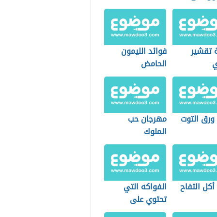
 تقشير
فوائد الليمون
ي
الحامض
ورق التوت
مهرجان حب
الملوك
أكل التفاح
الفواكه التي
تحتوي على
البوتاسيوم