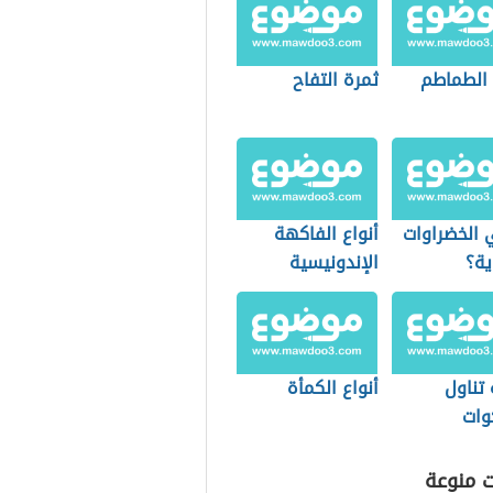
 الطماطم
ثمرة التفاح
 الخضراوات
أنواع الفاكهة
ية؟
الإندونيسية
تناول
أنواع الكمأة
وات
ت منوعة