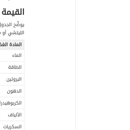
القيمة 
يوضِّح الجدو
الليتشي أو ما يُعادل 0
المادة الغذ
الماء
الطاقة
البروتين
الدهون
الكربوهيدرا
الألياف
السكريات