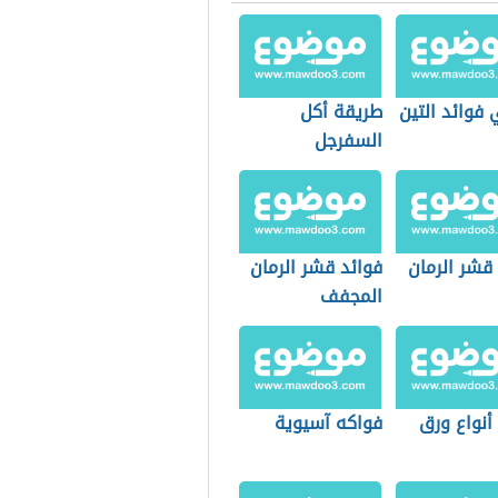
فوائد التين
طريقة أكل
السفرجل
قشر الرمان
فوائد قشر الرمان
المجفف
أنواع ورق
فواكه آسيوية