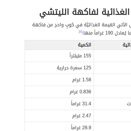
الغذائية لفاكهة الليتشي
ل الآتي القيمة الغذائيَّة في كوبٍ واحدٍ من فاكهة
19 غراماً منها:
[١١]
ائية
الكمية
155 مليلتراً
125 سعرة حرارية
1.58 غرام
0.836 غرام
ت
31.4 غراماً
2.47 غرام
28.9 غراماً