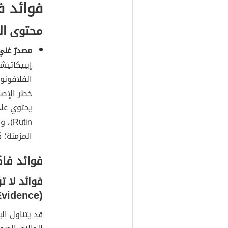
فوائد 
محتوى الل
مصدرٌ غني
الفلافونو
خطر الإصا
يحتوي على 
utin
المزمنة؛ 
فوائد فا
فوائد لا ت
(Insufficient Evidence)
قد يتناول ا