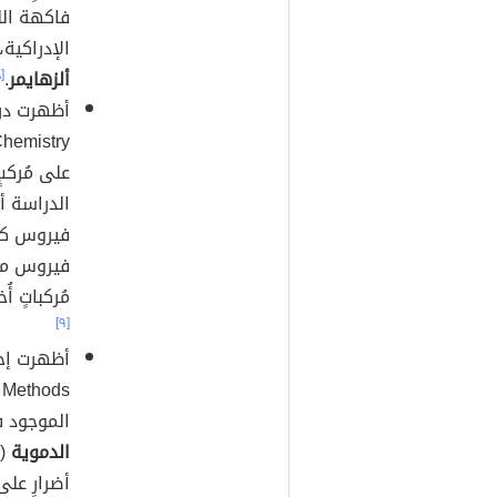
فاكهة الل
الإدراكية،
ألزهايمر
.
[٨]
الدراسة أن
فيروس مع
مُركباتٍ 
[٩]
الموجود 
الدموية
أضرارٍ عل