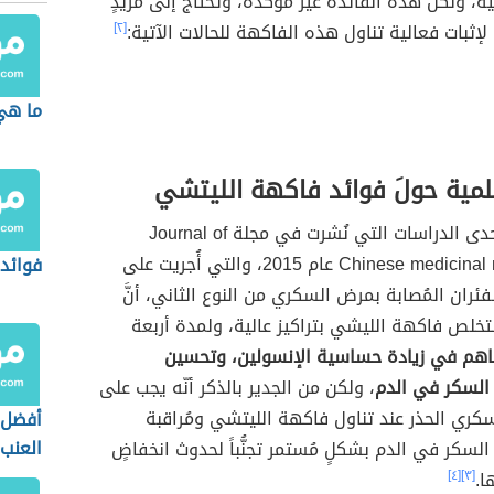
يّة، ولكن هذه الفائدة غير مؤكدة، وتحتاج إلى مزيدٍ
لإثبات فعالية تناول هذه الفاكهة للحالات الآتية:
[٢]
ما هي 
لمية حولَ فوائد فاكهة الليتشي
أظهرت إحدى الدراسات التي نُشرت في مجلة Journal of
Chinese medicinal materials عام 2015، والتي أُجريت على
فوائد 
فئران المُصابة بمرض السكري من النوع الثاني، أنَّ
تخلص فاكهة الليشي بتراكيز عالية، ولمدة أربعة
هم في زيادة حساسية الإنسولين، وتحسين
السكر في الدم
، ولكن من الجدير بالذكر أنّه يجب على
ري الحذر عند تناول فاكهة الليتشي ومُراقبة
أفضل 
العنب
لسكر في الدم بشكلٍ مُستمر تجنُّباً لحدوث انخفاضٍ
ا.
[٣]
[٤]