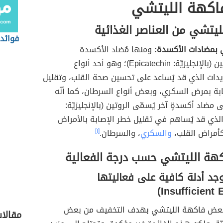
فاكهة الليتشي
يتشي من العناصر الغذائية
فوائد 
 بمضادات الأكسدة:
ومنها مُضاد الأكسدة
إيبيكاتيشين (بالإنجليزيّة: Epicatechin)؛ وهو أحد أنواع
يدات الذي قد يُساعد على تحسين صحة القلب، وتقليل
بة بمرض السكري، وبعض أنواع السرطان، كما أنّه
مضاد أكسدةٍ آخر يُسمّى الروتين (بالإنجليزيّة:
R)، والذي قد يُساهم في تقليل خطر الإصابة بالأمراض
كأمراض القلب،
والسكري
، والسرطان.
[١]
كهة الليتشي حسب درجة الفعالية
وجد أدلة كافية على فعاليتها
لبعض فاكهة الليتشي بهدف التخفيف من بعض
مقالا