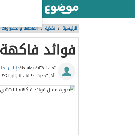
أكبر موقع عربي بالعالم
الرئيسية
/
تغذية
،
الفاكهة والخضراوات
فوائد فاكهة 
إيناس مل
تمت الكتابة بواسطة:
آخر تحديث:
١٥:٤٠ ، ١١ يناير ٢٠٢١