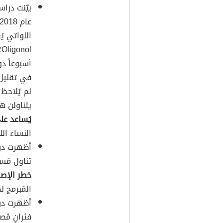
اللواتي يُ
أسبوعاً د
في تقليل 
لم يُلاحظ
يتناولن ه
يُساعد عل
النساء الل
تناول مُ
خطر الإصا
المُبرمج ل
فئرانٍ مُ