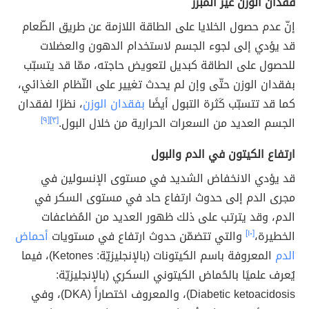
فقدان الوزن غير المُبرّر
إنّ عدم حصول الخلايا على الطاقة اللازمة عن طريق الطّعام
قد يؤدي إلى لجوء الجسم لاستخدام الدهون والعضلات
للحصول على الطاقة كبديل لتعويض حاجته، ممّا قد يتسبّب
بفقدان الوزن حتّى وإن لم يحدث تغيير على النّظام الغذائي،
كما قد تتسبّب كَثرة التبول أيضًا
بفقدان الوزن
، نظرًا لفقدان
الجسم العديد من السعرات الحرارية من خلال البول.
[٣]
[٩]
ارتفاع الكيتون في الدم والبول
قد يؤدي الانخفاض الشديد في مستوى الإنسولين في
مجرى الدم إلى حدوث ارتفاع حاد في مستوى السكر في
الدم، وقد يترتب على ذلك ظهور العديد من المُضاعفات
الخطيرة،
[١٠]
والتي تتضمّن حدوث ارتفاع في مستويات
أحماض
الدم
المعروفة باسم الكيتونات (بالإنجليزيّة: Ketones)، فيما
يُعرف علميًا بالحُماض الكيتوني السكري (بالإنجليزيّة:
Diabetic ketoacidosis)، والمعروف اختصاراً (DKA)، وفي