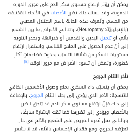
يمكن أن يؤثر ارتفاع مستوى سكر الدم على مجرى الدورة
الدموية، وقد يسبّب ذلك تضرر
الأعصاب
في الأنحاء المُختلفة
من الجسم، وتُعرف هذه الحالة باسم الاعتلال العصبي
(بالإنجليزيّة: Neuropathy)، وتتراوح الأعراض ما بين الشعور
بألم، أو
تنميل
اليدين والقدمين أو خدرانها، ويجدر التنويه
إلى أنّ عدم الحصول على العلاج المُناسب واستمرار ارتفاع
مستويات السكر من شأنها التسبّب بحدوث مُضاعفاتٍ أكثر
خطورة، ويُمكن أن تسوء الأعراض مع مرور الوقت.
[١٤]
يمكن أن يتسبّب داء السكري بمنع وصول الأكسجين الكافي
للأنسجة؛ الأمر الذي يؤدي إلى بطء التئام
الجروح
، بالإضافة
إلى ذلك فإنّ ارتفاع مستوى سكر الدم قد يُلحق الضرر
بالأعصاب ويؤدي إلى تضررها كما تمّت الإشارة سابقًا،
وبالتالي تقل قُدرة المريض على الشعور بالألم في حال
تعرّضه للجروح، ومع فقدان الإحساس بالألم، قد لا يشعر