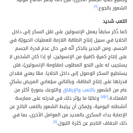
الشعور بالجوع.
[٦]
التعب شديد‎
كما ذُكر سابقاً يعمل الإنسولين على نقل السكر إلى داخل
الخلايا في سبيل إنتاج الطاقة اللازمة للعمليات الحيويّة في
الجسم، ومن الجدير بالذكر أنّه في حال عدم قدرة الجسم
على إنتاج كميةٍ كافيةٍ من الإنسولين، أو إذا كان الشخص لا
يستجيب له على النحو المطلوب (مقاومة الإنسولين)، فلن
يستطيع السكر الوصول إلى داخل الخلايا، ممّا يعني فقدان
قدرتها على إنتاج الطاقة، وبالتالي سيُعاني المريض بشكلٍ
عام من الشعور
بالتعب والإرهاق
والتوعك بصورةٍ أكثر من
المُعتادة،
[٣]
[٧]
وغالبًا ما يؤثر ذلك في قدرته على ممارسة
أنشطته اليومية، ويُمكن أن يرتبط الشعور بالتعب الناتج عن
الإصابة بداء السكري بالعديد من العوامل الأخرى، بما في
ذلك الجفاف الناجم عن كثرة التبول.
[٨]