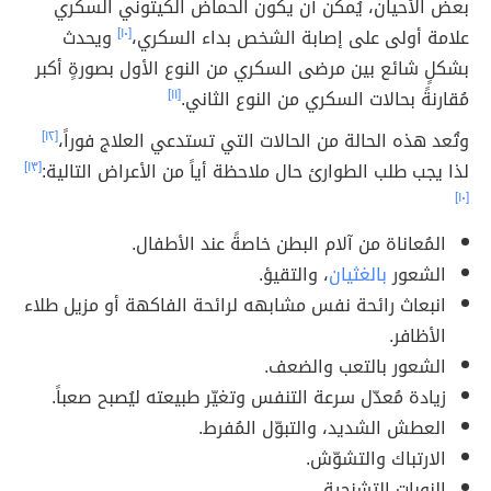
بعض الأحيان، يُمكن أن يكون الحماض الكيتوني السكري
علامة أولى على إصابة الشخص بداء السكري،
[١٠]
ويحدث
بشكلٍ شائع بين مرضى السكري من النوع الأول بصورةٍ أكبر
مُقارنةً بحالات السكري من النوع الثاني.
[١١]
وتُعد هذه الحالة من الحالات التي تستدعي العلاج فوراً،
[١٢]
لذا يجب طلب الطوارئ حال ملاحظة أياً من الأعراض التالية:
[١٣]
[١٠]
المُعاناة من آلام البطن خاصةً عند الأطفال.
الشعور
بالغثيان
، والتقيؤ.
انبعاث رائحة نفس مشابهه لرائحة الفاكهة أو مزيل طلاء
الأظافر.
الشعور بالتعب والضعف.
زيادة مُعدّل سرعة التنفس وتغيّر طبيعته ليُصبح صعباً.
العطش الشديد، والتبوّل المُفرط.
الارتباك والتشوّش.
النوبات التشنجية.