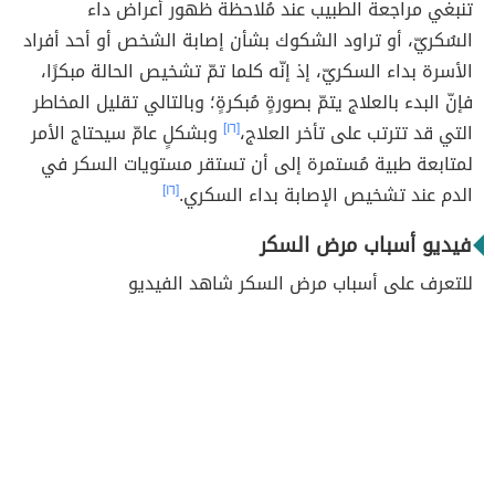
تنبغي مراجعة الطبيب عند مُلاحظة ظهور أعراض داء
السُكريّ، أو تراود الشكوك بشأن إصابة الشخص أو أحد أفراد
الأسرة بداء السكريّ، إذ إنّه كلما تمّ تشخيص الحالة مبكرًا،
فإنّ البدء بالعلاج يتمّ بصورةٍ مُبكرةٍ؛ وبالتالي تقليل المخاطر
التي قد تترتب على تأخر العلاج،
[١٦]
وبشكلٍ عامّ سيحتاج الأمر
لمتابعة طبية مُستمرة إلى أن تستقر مستويات السكر في
الدم عند تشخيص الإصابة بداء السكري.
[١٦]
فيديو أسباب مرض السكر
للتعرف على أسباب مرض السكر شاهد الفيديو