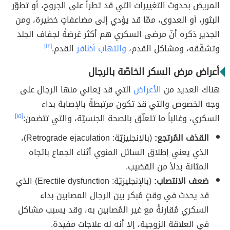
المريض بحدوث التغييرات التي قد تطرأ على الجروح، أو تطوّر
البثور، أو العدوى، ممّا قد يؤدي إلى مضاعفاتٍ خطيرة، ومن
الجدير ذكره أنّ مرضى السكري هم أكثر عُرضةً لجفاف الجلد
وتشقّقه، ومشاكل القدم،
والتهاب أظافر
القدم.
[١٤]
أعراض مرض السكر الخاصّة بالرجال
هناك العديد من
الأعراض
التي قد يُعاني منها الرجال على
وجه الخصوص والتي قد تكون مرتبطةً بالإصابة بداء
السكري، وغالباً ما تتعلّق بالصحة الجنسيّة، والتي تتضمن:
[١٥]
القذف المُرتجع:
(بالإنجليزيّة: Retrograde ejaculation)،
الذي يعني إطلاق السائل المنوي أثناء الجماع باتجاه
المثانة بدلاً من القضيب.
ضعف الانتصاب:
(بالإنجليزيّة: Erectile dysfunction) الذي
قد يحدث في وقتٍ مُبكر بين الرجال المصابين بداء
السكري مُقارنةً مع غير المُصابين به، وقد يسبب مشاكل
في العلاقة الزوجية، إلا أنه له علاجات مفيدة.