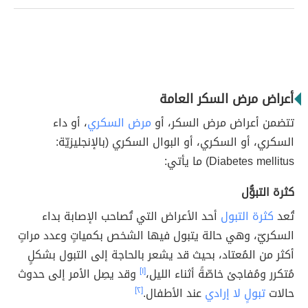
أعراض مرض السكر العامة
تتضمن أعراض مرض السكر، أو
مرض السكري
، أو داء
السكري، أو السكري، أو البوال السكري (بالإنجليزيّة:
Diabetes mellitus) ما يأتي:
كثرة التبوُّل
تُعد
كثرة التبول
أحد الأعراض التي تُصاحب الإصابة بداء
السكريّ، وهي حالة يتبول فيها الشخص بكمياتٍ وعدد مراتٍ
أكثر من المُعتاد، بحيث قد يشعر بالحاجة إلى التبول بشكلٍ
مُتكرر ومُفاجئ خاصّةً أثناء الليل،
[١]
وقد يصِل الأمر إلى حدوث
حالات
تبولٍ لا إرادي
عند الأطفال.
[٢]