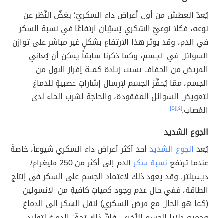
يُعدّ العطش من أول أعراض داء السكريّ؛ بغضّ النّظر عن
نوعه، فكلا نوعيّ السّكري يُسبّبان ارتفاعًا في نسبة السكر
في الدم، وقد يؤثر هذا الارتفاع بشكلٍ غير مباشر على توازن
السوائل في الجسم، وكما ذكرنا سابقاً يمكن أن يُعاني
المريض من الجفاف بسبب زيادة كمية إفراز البول من
الجسم، ممّا يُحفّز الجسم لإرسال إشاراتٍ عصبيةٍ للدماغ
لتعويض السوائل المفقودة، والحاجة لشرب الماء لدى
المُصاب.
[٤]
[٥]
الجوع الشديد
يُعد
الجوع الشديد
أحد أكثر أعراض داء السكري شيوعاً، خاصةً
عندما ترتفع
نسبة سكر
الدم إلى أكثر من 250 مليغرام/
ديسيلتر، وقد يعود ذلك لاعتماد الجسم على السكر في إنتاج
الطاقة، ففي حال عدم وجود كمياتٍ كافيةٍ من الإنسولين
(كما هو الحال مع مرض السكري) لنقل السكر إلى الدماغ
وجميع خلايا الجسم الأخرى، فإنّ ذلك يُحفّز الدماغ لتوليد