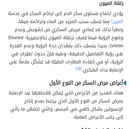
زغللة العيون
يؤدي ارتفاع مستوى سكر الدم إلى تراكم السكر في عدسة
العين
؛ مما يُسبّب سحب المزيد من الماء وتراكمه فيها،
ونظراً لذلك قد يُعاني مريض السكري من تشويش وعدم
وضوح الرؤية فيما يُعرف بزغللة العيون (بالإنجليزية: ‎Blurred
vision)، بحيث يتسبّب ذلك بفقدان حدة الرؤية وعدم القدرة
على رؤية التفاصيل الدقيقة، وعليه فإنّ حدوث تغيّراتٍ في
الرؤية، أو في كفاءة النظارات الطبيّة قد يُشكّل علامةً على
الإصابة بداء السّكري.
[١]
[٨]
أعراض مرض السكر من النوع الأول
هناك العديد من الأعراض التي يُمكن مُلاحظتها عند الإصابة
بمرض السكر من النوع الأول الذي يرتبط بعدم إنتاج
الإنسولين بشكل كافي في الجسم، والتي تتضمّن ما يأتي
إلى جانب الأعراض العامة: