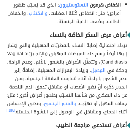
انخفاض هرمون
التستوستيرون
:
الذي قد يُسبّب ظهور
أعراضٍ؛ مثل: انخفاض كُتلة العضلات،
والاكتئاب
، وانخفاض
الطاقة، وضُعف الرغبة الجنسيّة.
أعراض مرض السكر الخاصّة بالنساء
تزداد احتمالية إصابة النساء بالفطريّات المهبلية والتي يُشار
إليها أيضاً بإسم داء المبيضات المِهبلي (بالإنجليزيّة: Vaginal
Candidiasis)، وتتمثّل الأعراض بالشعور بالألم، وعدم الراحة،
وحكة في
المِهبل
، وزيادة الإفرازات المهبلية، إضافةً إلى
عدم الشعور بالراحة أثناء مُمارسة العلاقة الجنسية، ومن
الجدير ذكره أنّ تضرر الأعصاب أو مشاكل تدفق الدم الناجمة
عن داء السُكري من شأنها التسبّب بظهور أعراضٍ أخرى؛ مثل:
جفاف المهبل أو تهيّجه،
والفتور الجنسيّ
، وتدني الإحساس
أثناء الجماع، ومشاكل في الوصول إلى النشوة الجنسيّة.
[٨]
[١٤]
أعراض تستدعي مراجعة الطبيب