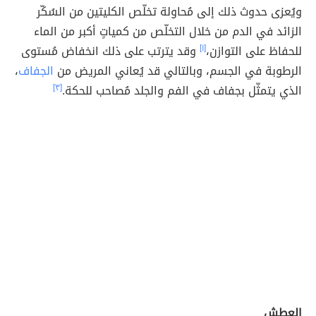
ويُعزى حدوث ذلك إلى مُحاولة تخلّص الكليتين من السُكّر
الزائد في الدم من خلال التخلّص من كمياتٍ أكبر من الماء
للحفاظ على التوازن،
[١]
وقد يترتب على ذلك انخفاض مُستوى
الرطوبة في الجسم، وبالتالي قد يُعاني المريض من
الجفاف
،
الذي يتمثّل بجفاف في الفم والجلد مُصاحب للحكة.
[٣]
العطش